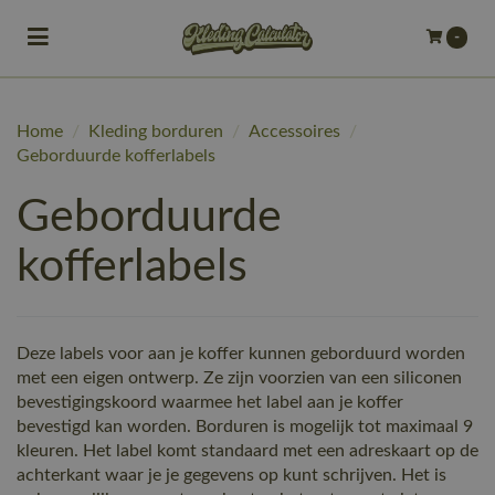
Toggle navigation
-
bmenu (Bedrijfskleding)
Home
/
Kleding borduren
/
Accessoires
/
bmenu (Werkkleding)
Geborduurde kofferlabels
ubmenu (Werkschoenen)
Geborduurde
ubmenu (Bedrukken)
kofferlabels
ubmenu (Borduren)
Deze labels voor aan je koffer kunnen geborduurd worden
met een eigen ontwerp. Ze zijn voorzien van een siliconen
bevestigingskoord waarmee het label aan je koffer
bevestigd kan worden. Borduren is mogelijk tot maximaal 9
kleuren. Het label komt standaard met een adreskaart op de
achterkant waar je je gegevens op kunt schrijven. Het is