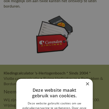
ook mogelijk om aan twee kanten het ontwerp te laten
borduren.
Kledingcalculator 's-Hertogenbosch * Sinds 2004 *
Vlotte communicatie • Ruime kledingkeuze • Bedrukken &
×
Borduren in eigen atelier
Deze website maakt
Neem contact op voor een afspraak
gebruik van cookies.
Wij zijn van maandag t/m donderdag van 9.00 tot 17.00.
Deze website gebruikt cookies om uw
Vrijdag tot 13.00 uur.
gebruikerservaring te verbeteren. Door onze