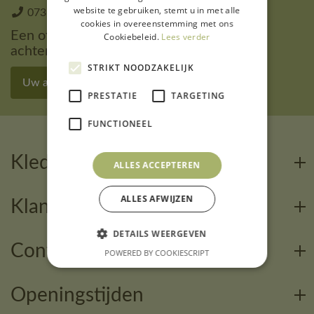
website te gebruiken, stemt u in met alle
073 - 851 64 96
Stuur ons een mail
cookies in overeenstemming met ons
Een offerte aanvragen of uw gegevens
Cookiebeleid.
Lees verder
achterlaten
STRIKT NOODZAKELIJK
Uw aanvraag ingeven
PRESTATIE
TARGETING
FUNCTIONEEL
Kledingcalculator
ALLES ACCEPTEREN
ALLES AFWIJZEN
Klantenservice
DETAILS WEERGEVEN
Contact
POWERED BY COOKIESCRIPT
Openingstijden