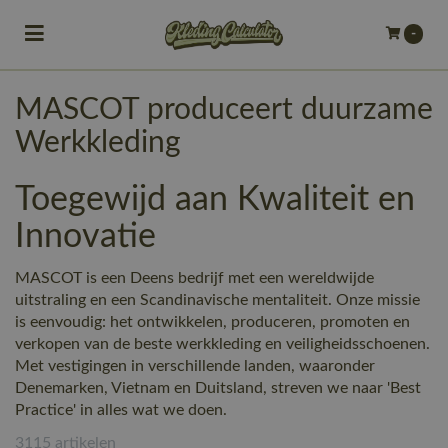
Toggle navigation
-
bmenu (Bedrijfskleding)
MASCOT produceert duurzame
bmenu (Werkkleding)
Werkkleding
ubmenu (Werkschoenen)
Toegewijd aan Kwaliteit en
ubmenu (Bedrukken)
Innovatie
ubmenu (Borduren)
MASCOT is een Deens bedrijf met een wereldwijde
uitstraling en een Scandinavische mentaliteit. Onze missie
is eenvoudig: het ontwikkelen, produceren, promoten en
verkopen van de beste werkkleding en veiligheidsschoenen.
Met vestigingen in verschillende landen, waaronder
Denemarken, Vietnam en Duitsland, streven we naar 'Best
Practice' in alles wat we doen.
3115 artikelen