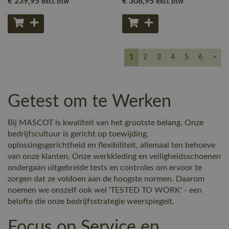
€ 239
,95
€ 308
,95
excl. btw
excl. btw
1
2
3
4
5
6
>
Getest om te Werken
Bij MASCOT is kwaliteit van het grootste belang. Onze
bedrijfscultuur is gericht op toewijding,
oplossingsgerichtheid en flexibiliteit, allemaal ten behoeve
van onze klanten. Onze werkkleding en veiligheidsschoenen
ondergaan uitgebreide tests en controles om ervoor te
zorgen dat ze voldoen aan de hoogste normen. Daarom
noemen we onszelf ook wel 'TESTED TO WORK' - een
belofte die onze bedrijfsstrategie weerspiegelt.
Focus op Service en