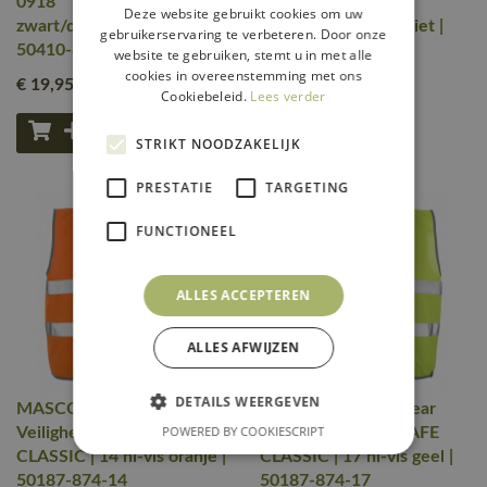
0918
0918
Deze website gebruikt cookies om uw
zwart/donkerantraciet |
zwart/donkerantraciet |
gebruikerservaring te verbeteren. Door onze
50410-881-0918
50411-881-0918
website te gebruiken, stemt u in met alle
cookies in overeenstemming met ons
€ 19
,95
€ 17
,50
excl. btw
excl. btw
Cookiebeleid.
Lees verder
STRIKT NOODZAKELIJK
PRESTATIE
TARGETING
FUNCTIONEEL
ALLES ACCEPTEREN
ALLES AFWIJZEN
DETAILS WEERGEVEN
MASCOT® Workwear
MASCOT® Workwear
POWERED BY COOKIESCRIPT
Veiligheidshesje | SAFE
Veiligheidshesje | SAFE
CLASSIC | 14 hi-vis oranje |
CLASSIC | 17 hi-vis geel |
50187-874-14
50187-874-17