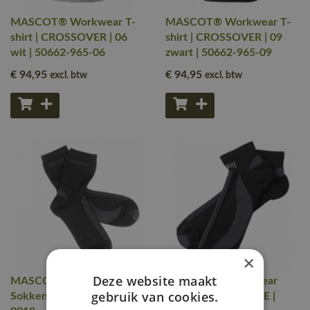
MASCOT® Workwear T-
MASCOT® Workwear T-
shirt | CROSSOVER | 06
shirt | CROSSOVER | 09
wit | 50662-965-06
zwart | 50662-965-09
€ 94
,95
€ 94
,95
excl. btw
excl. btw
×
Deze website maakt
MASCOT® Workwear
MASCOT® Workwear
gebruik van cookies.
Sokken | COMPLETE |
Sokken | COMPLETE |