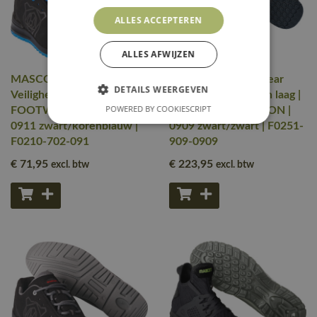
ALLES ACCEPTEREN
ALLES AFWIJZEN
MASCOT® Workwear
MASCOT® Workwear
DETAILS WEERGEVEN
Veiligheidsschoenen laag |
Veiligheidsschoenen laag |
POWERED BY COOKIESCRIPT
FOOTWEAR CLASSIC |
FOOTWEAR CARBON |
0911 zwart/korenblauw |
0909 zwart/zwart | F0251-
F0210-702-091
909-0909
€ 71
,95
€ 223
,95
excl. btw
excl. btw