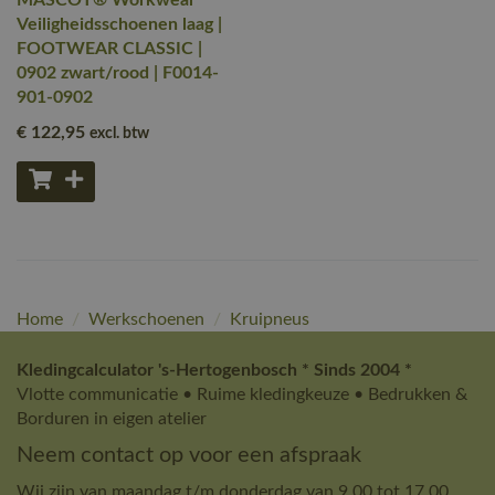
MASCOT® Workwear
Veiligheidsschoenen laag |
FOOTWEAR CLASSIC |
0902 zwart/rood | F0014-
901-0902
€ 122
,95
excl. btw
Home
/
Werkschoenen
/
Kruipneus
Kledingcalculator 's-Hertogenbosch * Sinds 2004 *
Vlotte communicatie • Ruime kledingkeuze • Bedrukken &
Borduren in eigen atelier
Neem contact op voor een afspraak
Wij zijn van maandag t/m donderdag van 9.00 tot 17.00.