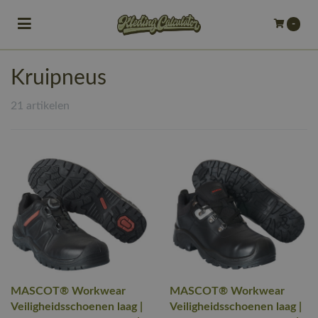
Toggle navigation
-
bmenu (Bedrijfskleding)
Kruipneus
bmenu (Werkkleding)
21 artikelen
ubmenu (Werkschoenen)
ubmenu (Bedrukken)
ubmenu (Borduren)
MASCOT® Workwear
MASCOT® Workwear
Veiligheidsschoenen laag |
Veiligheidsschoenen laag |