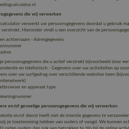
edingcalculator.nl
nsgegevens die wij verwerken
calculator verwerkt uw persoonsgegevens doordat u gebruik maa
 verstrekt. Hieronder vindt u een overzicht van de persoonsgege
 en achternaam - Adresgegevens
foonnummer
ladres
ge persoonsgegevens die u actief verstrekt bijvoorbeeld door een
ondentie en telefonisch - Gegevens over uw activiteiten op onz
ens over uw surfgedrag over verschillende websites heen (bijvoo
ntienetwerk)
netbrowser en apparaat type
rekeningnummer
ere en/of gevoelige persoonsgegevens die wij verwerken
bsite en/of dienst heeft niet de intentie gegevens te verzamele
enzij ze toestemming hebben van ouders of voogd. We kunnen ech
Wij raden ouders dan ook aan betrokken te zijn bij de online act