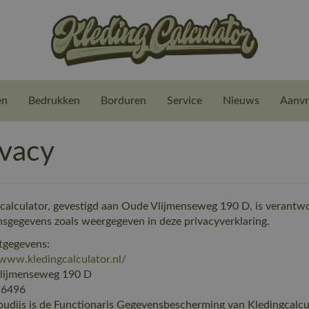
en
Bedrukken
Borduren
Service
Nieuws
Aanvr
ivacy
calculator, gevestigd aan Oude Vlijmenseweg 190 D, is verantwo
sgegevens zoals weergegeven in deze privacyverklaring.
tgegevens:
/www.kledingcalculator.nl/
lijmenseweg 190 D
16496
udijs is de Functionaris Gegevensbescherming van Kledingcalculat