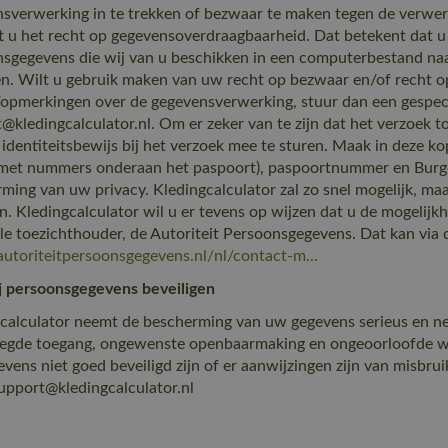
sverwerking in te trekken of bezwaar te maken tegen de verwer
t u het recht op gegevensoverdraagbaarheid. Dat betekent dat u
sgegevens die wij van u beschikken in een computerbestand naa
en. Wilt u gebruik maken van uw recht op bezwaar en/of recht 
opmerkingen over de gegevensverwerking, stuur dan een gespeci
@kledingcalculator.nl. Om er zeker van te zijn dat het verzoek to
identiteitsbewijs bij het verzoek mee te sturen. Maak in deze 
met nummers onderaan het paspoort), paspoortnummer en Burge
ming van uw privacy. Kledingcalculator zal zo snel mogelijk, maa
n. Kledingcalculator wil u er tevens op wijzen dat u de mogelijkh
le toezichthouder, de Autoriteit Persoonsgegevens. Dat kan via d
/autoriteitpersoonsgegevens.nl/nl/contact-m...
j persoonsgegevens beveiligen
calculator neemt de bescherming van uw gegevens serieus en ne
gde toegang, ongewenste openbaarmaking en ongeoorloofde wijzi
vens niet goed beveiligd zijn of er aanwijzingen zijn van misbr
support@kledingcalculator.nl