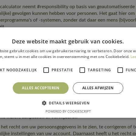
calculator neemt #responsibility op basis van geautomatiseerde
nlijke) gevolgen kunnen hebben voor personen. Het gaat hier o
rprogramma's of -systemen, zonder dat daar een mens (bijvoor
it.
ng we persoonsgegevens bewaren
Deze website maakt gebruik van cookies.
calculator bewaart uw persoonsgegevens niet langer dan strikt 
site gebruikt cookies om uw gebruikerservaring te verbeteren. Door onze w
ns worden verzameld.
n, stemt u in met alle cookies in overeenstemming met ons Cookiebeleid.
Le
van persoonsgegevens met derden
IKT NOODZAKELIJK
PRESTATIE
TARGETING
FUNC
calculator deelt uw persoonsgegevens met verschillende derden a
komst en om te voldoen aan een eventuele wettelijke verplichti
dracht, sluiten wij een verwerkersovereenkomst om te zorgen vo
ALLES ACCEPTEREN
ALLES AFWIJZEN
welijkheid van uw gegevens. Kledingcalculator blijft verantwoor
kt Kledingcalculator uw persoonsgegevens aan andere derden. Di
DETAILS WEERGEVEN
mming.
POWERED BY COOKIESCRIPT
s inzien, aanpassen of verwijderen
 het recht om uw persoonsgegevens in te zien, te corrigeren of te
lijke instellingen van uw account. Daarnaast heeft u het recht