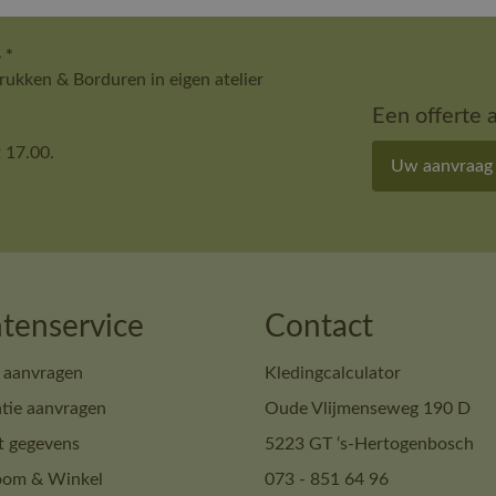
 *
ukken & Borduren in eigen atelier
Een offerte 
 17.00.
Uw aanvraag
tenservice
Contact
 aanvragen
Kledingcalculator
tie aanvragen
Oude Vlijmenseweg 190 D
t gegevens
5223 GT ‘s-Hertogenbosch
om & Winkel
073 - 851 64 96