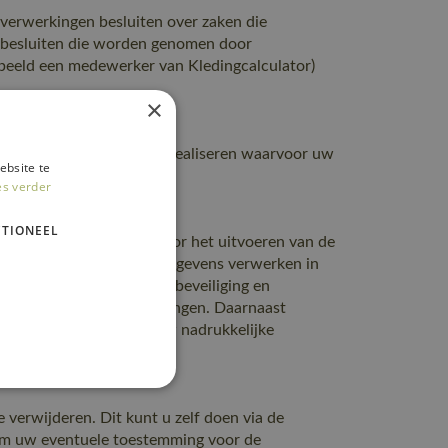
 verwerkingen besluiten over zaken die
m besluiten die worden genomen door
beeld een medewerker van Kledingcalculator)
×
nodig is om de doelen te realiseren waarvoor uw
ebsite te
es verder
TIONEEL
ls dit noodzakelijk is voor het uitvoeren van de
ng. Met bedrijven die u gegevens verwerken in
or eenzelfde niveau van beveiliging en
delijk voor deze verwerkingen. Daarnaast
t doen wij alleen met uw nadrukkelijke
 verwijderen. Dit kunt u zelf doen via de
 om uw eventuele toestemming voor de