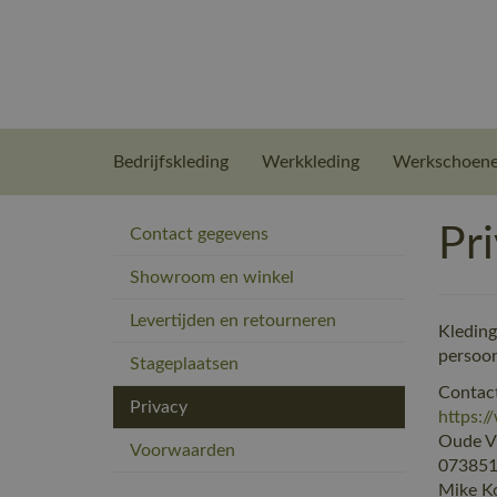
Bedrijfskleding
Werkkleding
Werkschoen
Pr
Contact gegevens
Showroom en winkel
Levertijden en retourneren
Kleding
persoon
Stageplaatsen
Contac
Privacy
https:/
Oude V
Voorwaarden
07385
Mike Ko