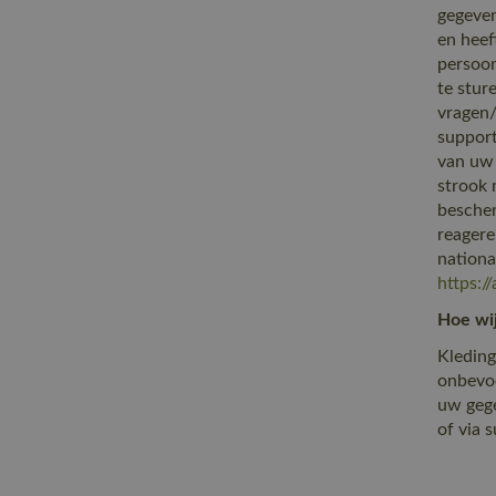
gegeven
en heef
persoon
te stur
vragen/
support
van uw 
strook 
bescher
reagere
nationa
https:/
Hoe wi
Kleding
onbevoe
uw gege
of via 