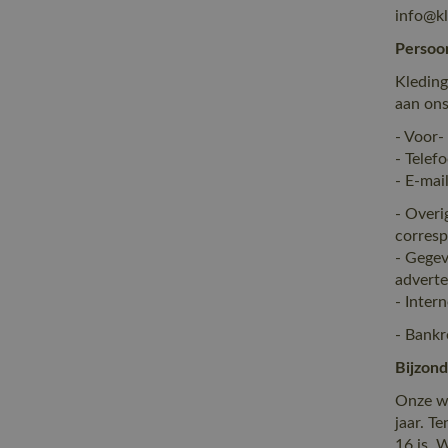
info@kl
Persoo
Kleding
aan ons
- Voor-
- Tele
- E-mai
- Overi
corresp
- Gegev
adverte
- Inter
- Bank
Bijzond
Onze we
jaar. T
16 is. 