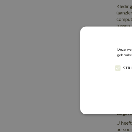
Kleding
(aanzie
compute
tussen z
Hoe la
Kleding
Deze web
gegeve
gebruike
Delen 
STR
Kleding
overeen
onze op
vertrou
verstre
toeste
Gegeven
U heeft
persoon