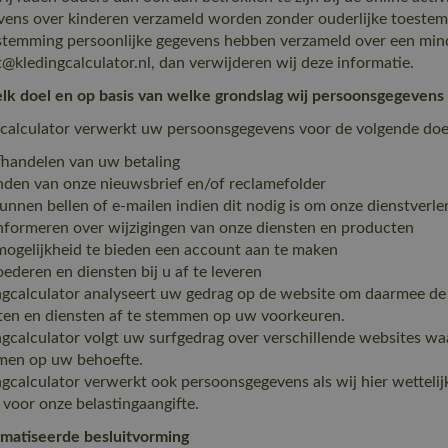
vens over kinderen verzameld worden zonder ouderlijke toestemm
stemming persoonlijke gegevens hebben verzameld over een mind
@kledingcalculator.nl, dan verwijderen wij deze informatie.
k doel en op basis van welke grondslag wij persoonsgegeven
calculator verwerkt uw persoonsgegevens voor de volgende doe
fhandelen van uw betaling
nden van onze nieuwsbrief en/of reclamefolder
kunnen bellen of e-mailen indien dit nodig is om onze dienstverl
informeren over wijzigingen van onze diensten en producten
mogelijkheid te bieden een account aan te maken
ederen en diensten bij u af te leveren
ngcalculator analyseert uw gedrag op de website om daarmee de
en en diensten af te stemmen op uw voorkeuren.
ngcalculator volgt uw surfgedrag over verschillende websites w
men op uw behoefte.
ngcalculator verwerkt ook persoonsgegevens als wij hier wettelijk 
voor onze belastingaangifte.
matiseerde besluitvorming