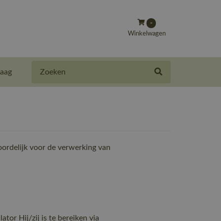
-
Winkelwagen
Zoeken
aag
ordelijk voor de verwerking van
or Hij/zij is te bereiken via