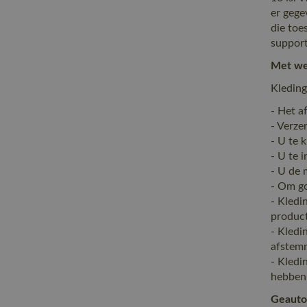
er gege
die toe
support
Met wel
Kleding
- Het a
- Verze
- U te 
- U te 
- U de 
- Om go
- Kledi
product
- Kledi
afstem
- Kledi
hebben 
Geauto