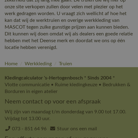
zekerheid dat zij lang mee gaan. De truien die wij hier op
onze site verkopen zullen door velen met plezier op het
werk gedragen worden. U vraagt zich wellicht af hoe het
kan dat wij de werktruien en overige werkkleding van
MASCOT tegen zulke gunstige prijzen aan kunnen bieden.
Dit kunnen wij doen omdat wij als dealers een goede relatie
hebben met het Deense merk en doordat we ons op één
locatie hebben verenigd.
Home
/
Werkkleding
/
Truien
Kledingcalculator 's-Hertogenbosch * Sinds 2004 *
Vlotte communicatie • Ruime kledingkeuze • Bedrukken &
Borduren in eigen atelier
Neem contact op voor een afspraak
Wij zijn van maandag t/m donderdag van 9.00 tot 17.00.
Vrijdag tot 13.00 uur.
073 - 851 64 96
Stuur ons een mail