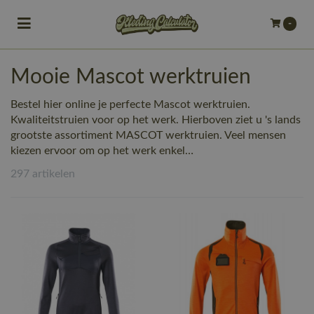
Toggle navigation
-
bmenu (Bedrijfskleding)
​Mooie Mascot werktruien
bmenu (Werkkleding)
Bestel hier online je perfecte Mascot werktruien.
ubmenu (Werkschoenen)
Kwaliteitstruien voor op het werk. Hierboven ziet u 's lands
grootste assortiment MASCOT werktruien. Veel mensen
ubmenu (Bedrukken)
kiezen ervoor om op het werk enkel…
297 artikelen
ubmenu (Borduren)