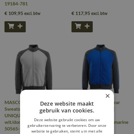
19184-781
€ 109
,95
€ 117
,95
excl. btw
excl. btw
×
Deze website maakt
MASCOT® Workwear
MASCOT® Workwear
Sweatshirt met rits |
gebruik van cookies.
Sweatshirt met rits |
UNIQUE | 0618
UNIQUE | 11010
Deze website gebruikt cookies om uw
wit/donkerantraciet |
korenblauw/donkermarine
gebruikerservaring te verbeteren. Door onze
50565-963-0618
| 50565-963-11010
website te gebruiken, stemt u in met alle