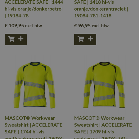
ACCELERATE SAFE | 1444
SAFE | 1418 hi-vis
hi-vis oranje/donkerpetrol
oranje/donkerantraciet |
| 19184-78
19084-781-1418
€ 109
,95
€ 96
,95
excl. btw
excl. btw
MASCOT® Workwear
MASCOT® Workwear
Sweatshirt | ACCELERATE
Sweatshirt | ACCELERATE
SAFE | 1744 hi-vis
SAFE | 1709 hi-vis
geel/donkerpetrol | 19084-
geel/zwart | 19084-781-