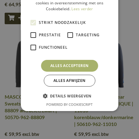
cookies in overeenstemming met ons
€ 64
,95
€ 64
,95
excl. btw
excl. btw
Cookiebeleid.
Lees verder
STRIKT NOODZAKELIJK
PRESTATIE
TARGETING
FUNCTIONEEL
ALLES ACCEPTEREN
ALLES AFWIJZEN
DETAILS WEERGEVEN
MASCOT® Workwear
MASCOT® Workwear
Sweatshirt | UNIQUE |
Polosweatshirt | UNIQUE |
POWERED BY COOKIESCRIPT
88809 antraciet/zwart |
11010
50570-962-88809
korenblauw/donkermarine
| 50610-962-11010
€ 59
,95
€ 59
,95
excl. btw
excl. btw