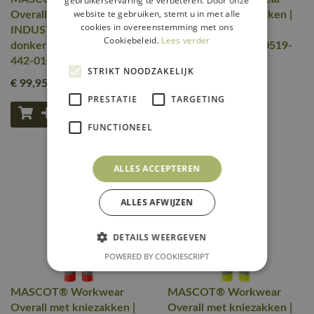
gebruikerservaring te verbeteren. Door onze
website te gebruiken, stemt u in met alle
Overall met kniezakken |
Overall met kniezakken |
cookies in overeenstemming met ons
INDUSTRY | 010
INDUSTRY | 18
Cookiebeleid.
Lees verder
donkermarine | 10519-
donkerantraciet | 10519-
442-010
442-18
STRIKT NOODZAKELIJK
€ 99
,95
€ 99
,95
excl. btw
excl. btw
PRESTATIE
TARGETING
FUNCTIONEEL
ALLES ACCEPTEREN
ALLES AFWIJZEN
DETAILS WEERGEVEN
POWERED BY COOKIESCRIPT
MASCOT® Workwear
MASCOT® Workwear
Overall met kniezakken |
Overall met kniezakken |