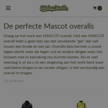
Toggle navigation
-
bmenu (Bedrijfskleding)
​De perfecte Mascot overalls
bmenu (Werkkleding)
Draag op het werk een MASCOT overall. Met een MASCOT
ubmenu (Werkschoenen)
overall hebt u geen last van dat vervelende "gat" dat valt
tussen een broek en een jas. Overalls beschermen u zowel
ubmenu (Bedrukken)
tegen slecht weer als tegen vuil en andere dingen waar het
lichaam mee in aanraking zou kunnen komen. Als er veel
ubmenu (Borduren)
neerslag is of als u in een omgeving aan het werk bent waar
veel kleine dingen in de rondte vliegen, is het verstandig een
overall te dragen.
16 artikelen