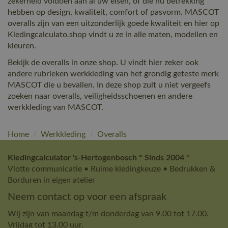
zekerheid voldoen aan al uw eisen, of die nu betrekking
hebben op design, kwaliteit, comfort of pasvorm. MASCOT
overalls zijn van een uitzonderlijk goede kwaliteit en hier op
Kledingcalculato.shop vindt u ze in alle maten, modellen en
kleuren.
Bekijk de overalls in onze shop. U vindt hier zeker ook
andere rubrieken werkkleding van het grondig geteste merk
MASCOT die u bevallen. In deze shop zult u niet vergeefs
zoeken naar overalls, veiligheidsschoenen en andere
werkkleding van MASCOT.
Home
/
Werkkleding
/
Overalls
Kledingcalculator 's-Hertogenbosch * Sinds 2004 *
Vlotte communicatie • Ruime kledingkeuze • Bedrukken &
Borduren in eigen atelier
Neem contact op voor een afspraak
Wij zijn van maandag t/m donderdag van 9.00 tot 17.00.
Vrijdag tot 13.00 uur.