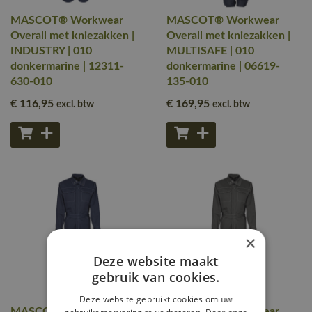
MASCOT® Workwear
MASCOT® Workwear
Overall met kniezakken |
Overall met kniezakken |
INDUSTRY | 010
MULTISAFE | 010
donkermarine | 12311-
donkermarine | 06619-
630-010
135-010
€ 116
,95
€ 169
,95
excl. btw
excl. btw
×
Deze website maakt
gebruik van cookies.
Deze website gebruikt cookies om uw
MASCOT® Workwear
MASCOT® Workwear