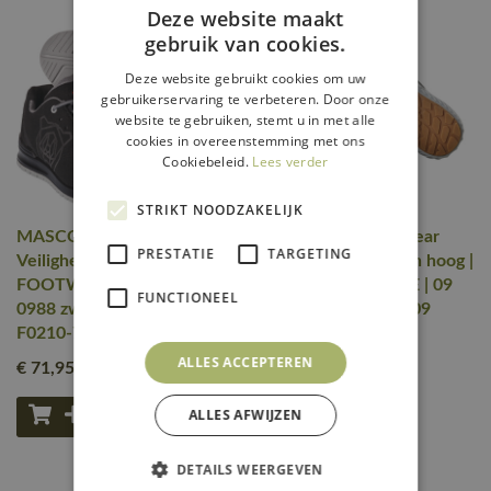
Deze website maakt
gebruik van cookies.
Deze website gebruikt cookies om uw
gebruikerservaring te verbeteren. Door onze
website te gebruiken, stemt u in met alle
cookies in overeenstemming met ons
Cookiebeleid.
Lees verder
STRIKT NOODZAKELIJK
MASCOT® Workwear
MASCOT® Workwear
PRESTATIE
TARGETING
Veiligheidsschoenen laag |
Veiligheidsschoenen hoog |
FOOTWEAR CLASSIC |
FOOTWEAR MOVE | 09
FUNCTIONEEL
0988 zwart/lichtgrijs |
zwart | F0304-901-09
F0210-702-098
ALLES ACCEPTEREN
€ 71
,95
€ 129
,95
excl. btw
excl. btw
ALLES AFWIJZEN
DETAILS WEERGEVEN