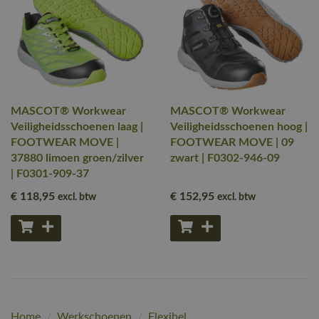
MASCOT® Workwear
MASCOT® Workwear
Veiligheidsschoenen laag |
Veiligheidsschoenen hoog |
FOOTWEAR MOVE |
FOOTWEAR MOVE | 09
37880 limoen groen/zilver
zwart | F0302-946-09
| F0301-909-37
€ 118
,95
€ 152
,95
excl. btw
excl. btw
Home
/
Werkschoenen
/
Flexibel