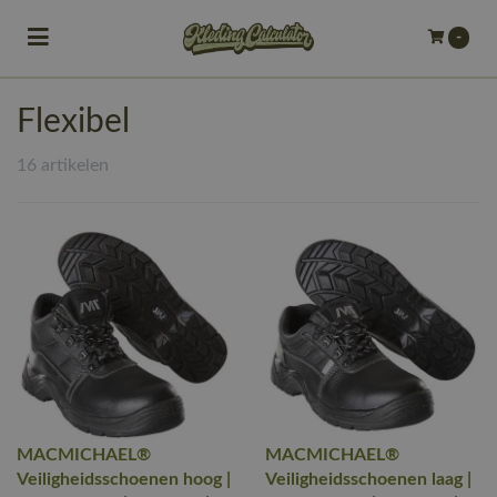
Toggle navigation
-
bmenu (Bedrijfskleding)
Flexibel
bmenu (Werkkleding)
16 artikelen
ubmenu (Werkschoenen)
ubmenu (Bedrukken)
ubmenu (Borduren)
MACMICHAEL®
MACMICHAEL®
Veiligheidsschoenen hoog |
Veiligheidsschoenen laag |