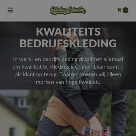
Toggle navigation
-
bmenu (Bedrijfskleding)
KWALITEITS
bmenu (Werkkleding)
BEDRIJFSKLEDING
ubmenu (Werkschoenen)
In werk- en bedrijfskleding draait het allemaal
ubmenu (Bedrukken)
om kwaliteit bij Kledingcalculator. Daar komt u
als klant op terug. Daarom voeren wij alleen
ubmenu (Borduren)
merken van hoge kwaliteit.