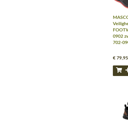
MASCO
Veiligh
FOOTW
0902 zw
702-09
€ 79
,95