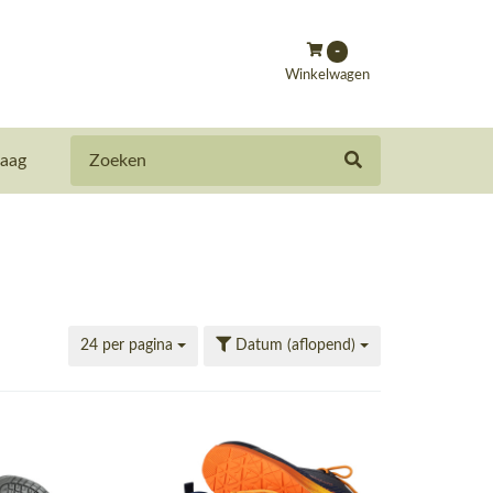
-
Winkelwagen
Zoeken
aag
24 per pagina
Datum (aflopend)