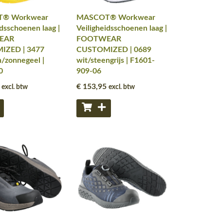
® Workwear
MASCOT® Workwear
idsschoenen laag |
Veiligheidsschoenen laag |
EAR
FOOTWEAR
IZED | 3477
CUSTOMIZED | 0689
/zonnegeel |
wit/steengrijs | F1601-
0
909-06
€ 153
,95
excl. btw
excl. btw