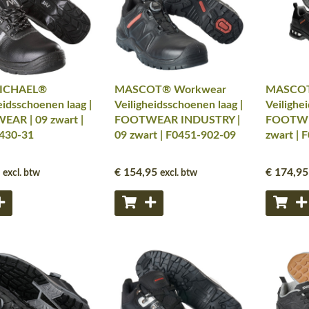
ICHAEL®
MASCOT® Workwear
MASCOT
eidsschoenen laag |
Veiligheidsschoenen laag |
Veilighe
AR | 09 zwart |
FOOTWEAR INDUSTRY |
FOOTWE
430-31
09 zwart | F0451-902-09
zwart | 
€ 154
,95
€ 174
,95
excl. btw
excl. btw