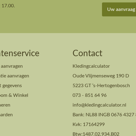
 17.00.
Uw aanvraag
tenservice
Contact
 aanvragen
Kledingcalculator
tie aanvragen
Oude Vlijmenseweg 190 D
t gegevens
5223 GT ‘s-Hertogenbosch
om & Winkel
073 - 851 64 96
neren
info@kledingcalculator.nl
arden
Bank: NL88 INGB 0676 4327 
Kvk: 17164299
Btw:1487.02.934.B02