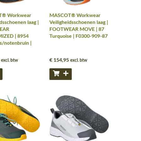
® Workwear
MASCOT® Workwear
idsschoenen laag |
Veiligheidsschoenen laag |
EAR
FOOTWEAR MOVE | 87
IZED | 8954
Turquoise | F0300-909-87
js/notenbruin |
€ 154
,95
excl. btw
excl. btw