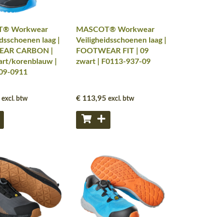
® Workwear
MASCOT® Workwear
idsschoenen laag |
Veiligheidsschoenen laag |
AR CARBON |
FOOTWEAR FIT | 09
rt/korenblauw |
zwart | F0113-937-09
09-0911
€ 113
,95
excl. btw
excl. btw