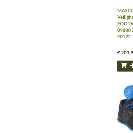
MASCO
Veiligh
FOOTW
09880 Z
F0122-
€ 203
,