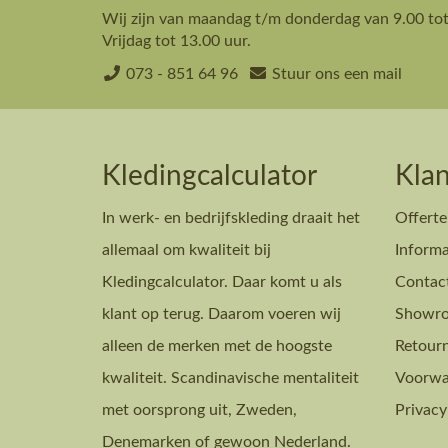
Wij zijn van maandag t/m donderdag van 9.00 tot
Vrijdag tot 13.00 uur.
073 - 851 64 96
Stuur ons een mail
Kledingcalculator
Klan
In werk- en bedrijfskleding draait het
Offerte
allemaal om kwaliteit bij
Informa
Kledingcalculator. Daar komt u als
Contac
klant op terug. Daarom voeren wij
Showro
alleen de merken met de hoogste
Retour
kwaliteit. Scandinavische mentaliteit
Voorwa
met oorsprong uit, Zweden,
Privacy
Denemarken of gewoon Nederland.