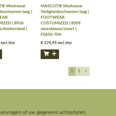
® Workwear
MASCOT® Workwear
idsschoenen laag |
Veiligheidsschoenen laag |
EAR
FOOTWEAR
IZED | 8956
CUSTOMIZED | 8509
js/donkerzand |
steenblauw/zwart |
F0650-704-
€ 174
,95
excl. btw
excl. btw
1
2
>
aanvragen of uw gegevens achterlaten