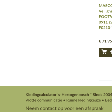
MASCO
Veiligh
FOOTW
0911 z
F0210-
€ 71
,95
Kledingcalculator 's-Hertogenbosch * Sinds 2004
Vlotte communicatie • Ruime kledingkeuze • Bedr
Neem contact op voor een afspraak