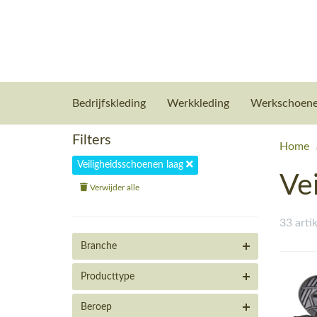
Bedrijfskleding
Werkkleding
Werkschoen
Filters
Home
Veiligheidsschoenen laag
Ve
Verwijder alle
33 arti
Branche
Producttype
Beroep