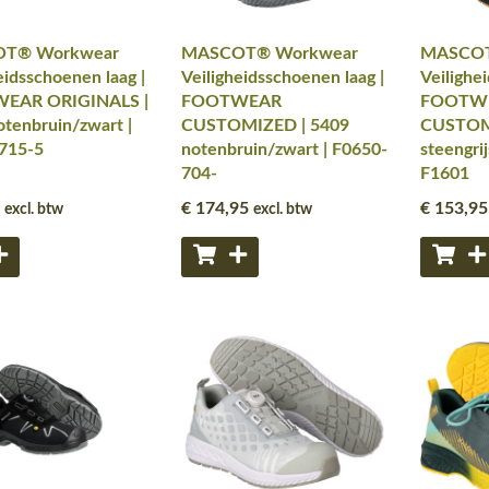
T® Workwear
MASCOT® Workwear
MASCOT
eidsschoenen laag |
Veiligheidsschoenen laag |
Veilighe
EAR ORIGINALS |
FOOTWEAR
FOOTW
tenbruin/zwart |
CUSTOMIZED | 5409
CUSTOM
715-5
notenbruin/zwart | F0650-
steengri
704-
F1601
€ 174
,95
€ 153
,95
excl. btw
excl. btw