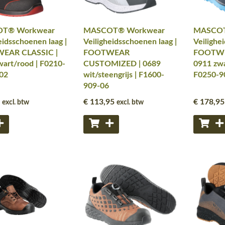
T® Workwear
MASCOT® Workwear
MASCOT
eidsschoenen laag |
Veiligheidsschoenen laag |
Veilighe
EAR CLASSIC |
FOOTWEAR
FOOTWE
art/rood | F0210-
CUSTOMIZED | 0689
0911 zwa
02
wit/steengrijs | F1600-
F0250-9
909-06
€ 113
,95
€ 178
,95
excl. btw
excl. btw