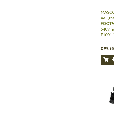
MASCO
Veiligh
FOOTW
5409 no
F1001-
€ 99
,95