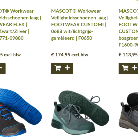
T® Workwear
MASCOT® Workwear
MASCOT
eidsschoenen laag |
Veiligheidsschoenen laag |
Veilighe
EAR FLEX |
FOOTWEAR CUSTOMI |
FOOTW
wart/Zilver |
0688 wit/lichtgrijs-
CUSTOM
771-09880
gemêleerd | F0650
bosgroen
F1600-9
95
€ 174
,95
€ 113
,95
excl. btw
excl. btw