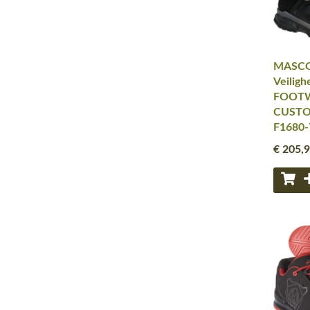
MASCO
Veiligh
FOOT
CUSTOM
F1680-
€ 205
,