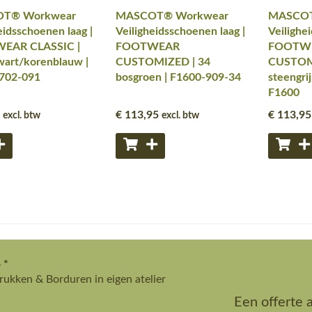
T® Workwear
MASCOT® Workwear
MASCOT
eidsschoenen laag |
Veiligheidsschoenen laag |
Veilighe
EAR CLASSIC |
FOOTWEAR
FOOTW
wart/korenblauw |
CUSTOMIZED | 34
CUSTOM
702-091
bosgroen | F1600-909-34
steengri
F1600
€ 113
,95
€ 113
,95
excl. btw
excl. btw
 *
ukken & Borduren in eigen atelier
Een offerte 