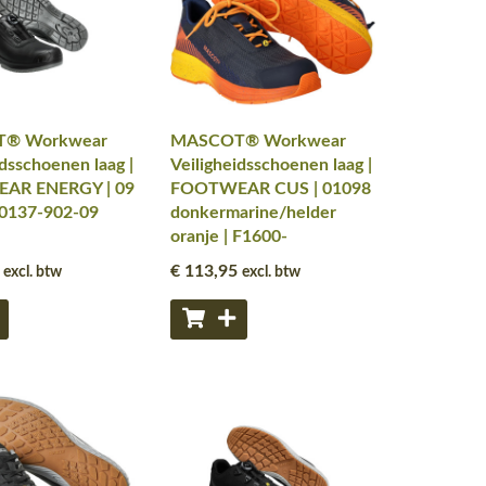
® Workwear
MASCOT® Workwear
idsschoenen laag |
Veiligheidsschoenen laag |
AR ENERGY | 09
FOOTWEAR CUS | 01098
F0137-902-09
donkermarine/helder
oranje | F1600-
€ 113
,95
excl. btw
excl. btw