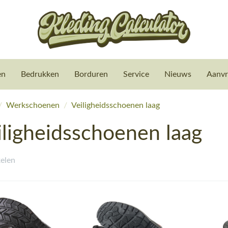
en
Bedrukken
Borduren
Service
Nieuws
Aanvr
/
Werkschoenen
/
Veiligheidsschoenen laag
iligheidsschoenen laag
kelen