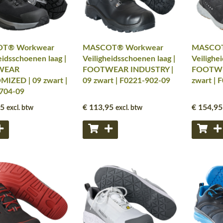
T® Workwear
MASCOT® Workwear
MASCOT
eidsschoenen laag |
Veiligheidsschoenen laag |
Veilighe
WEAR
FOOTWEAR INDUSTRY |
FOOTWE
IZED | 09 zwart |
09 zwart | F0221-902-09
zwart | 
704-09
95
€ 113
,95
€ 154
,95
excl. btw
excl. btw