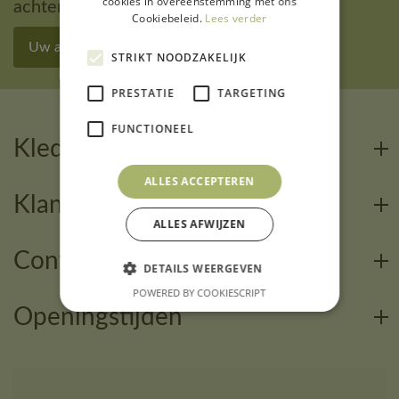
cookies in overeenstemming met ons
achterlaten
Cookiebeleid.
Lees verder
Uw aanvraag ingeven
STRIKT NOODZAKELIJK
PRESTATIE
TARGETING
FUNCTIONEEL
Kledingcalculator
ALLES ACCEPTEREN
Klantenservice
ALLES AFWIJZEN
Contact
DETAILS WEERGEVEN
POWERED BY COOKIESCRIPT
Openingstijden