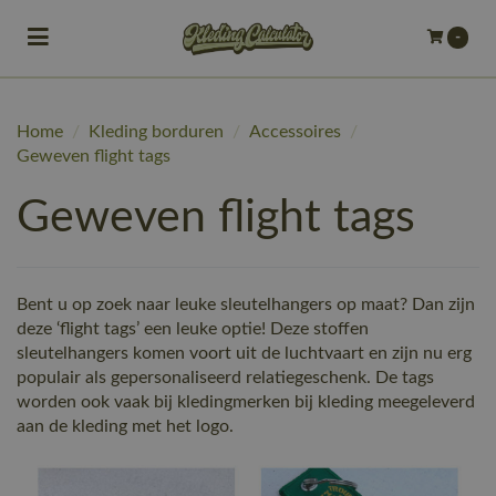
Toggle navigation
-
bmenu (Bedrijfskleding)
Home
/
Kleding borduren
/
Accessoires
/
bmenu (Werkkleding)
Geweven flight tags
ubmenu (Werkschoenen)
Geweven flight tags
ubmenu (Bedrukken)
ubmenu (Borduren)
Bent u op zoek naar leuke sleutelhangers op maat? Dan zijn
deze ‘flight tags’ een leuke optie! Deze stoffen
sleutelhangers komen voort uit de luchtvaart en zijn nu erg
populair als gepersonaliseerd relatiegeschenk. De tags
worden ook vaak bij kledingmerken bij kleding meegeleverd
aan de kleding met het logo.