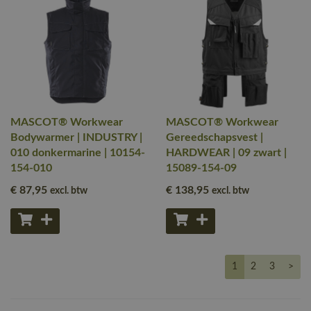
MASCOT® Workwear
MASCOT® Workwear
Bodywarmer | INDUSTRY |
Gereedschapsvest |
010 donkermarine | 10154-
HARDWEAR | 09 zwart |
154-010
15089-154-09
€ 87
,95
€ 138
,95
excl. btw
excl. btw
1
2
3
>