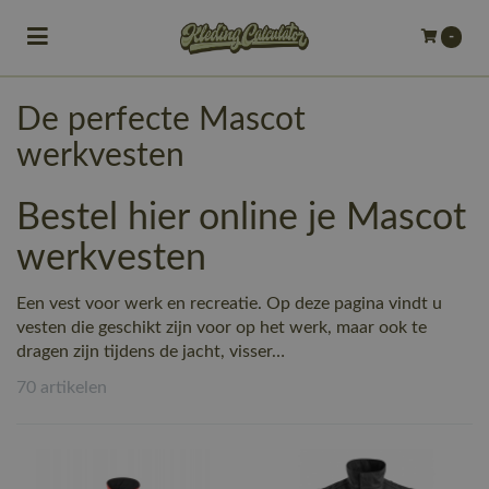
Toggle navigation
-
bmenu (Bedrijfskleding)
​De perfecte Mascot
bmenu (Werkkleding)
werkvesten
ubmenu (Werkschoenen)
Bestel hier online je Mascot
ubmenu (Bedrukken)
werkvesten
ubmenu (Borduren)
Een vest voor werk en recreatie. Op deze pagina vindt u
vesten die geschikt zijn voor op het werk, maar ook te
dragen zijn tijdens de jacht, visser…
70 artikelen