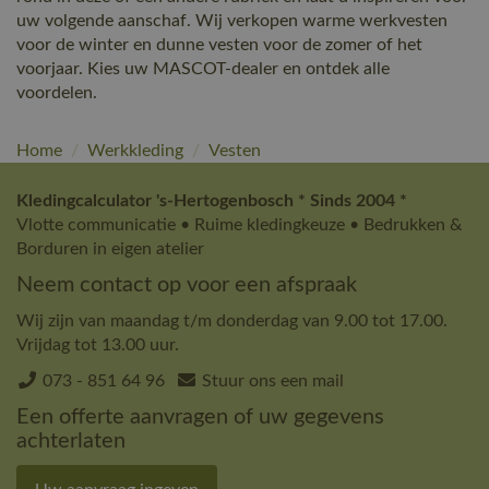
uw volgende aanschaf. Wij verkopen warme werkvesten
voor de winter en dunne vesten voor de zomer of het
voorjaar. Kies uw MASCOT-dealer en ontdek alle
voordelen.
Home
/
Werkkleding
/
Vesten
Kledingcalculator 's-Hertogenbosch * Sinds 2004 *
Vlotte communicatie • Ruime kledingkeuze • Bedrukken &
Borduren in eigen atelier
Neem contact op voor een afspraak
Wij zijn van maandag t/m donderdag van 9.00 tot 17.00.
Vrijdag tot 13.00 uur.
073 - 851 64 96
Stuur ons een mail
Een offerte aanvragen of uw gegevens
achterlaten