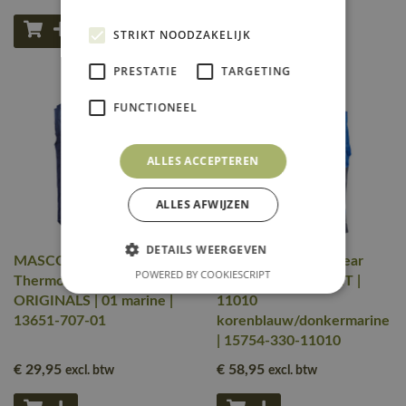
STRIKT NOODZAKELIJK
PRESTATIE
TARGETING
FUNCTIONEEL
ALLES ACCEPTEREN
ALLES AFWIJZEN
DETAILS WEERGEVEN
MASCOT® Workwear
MASCOT® Workwear
POWERED BY COOKIESCRIPT
Thermobodywarmer |
Bodywarmer | LIGHT |
ORIGINALS | 01 marine |
11010
13651-707-01
korenblauw/donkermarine
| 15754-330-11010
€ 29
,95
€ 58
,95
excl. btw
excl. btw