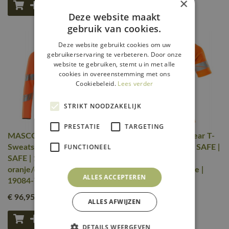
×
Deze website maakt
gebruik van cookies.
Deze website gebruikt cookies om uw
gebruikerservaring te verbeteren. Door onze
website te gebruiken, stemt u in met alle
cookies in overeenstemming met ons
Cookiebeleid.
Lees verder
STRIKT NOODZAKELIJK
PRESTATIE
TARGETING
MASCOT® Workwear
MASCOT® Workwear T-
FUNCTIONEEL
Sweatshirt | ACCELERATE
shirt | ACCELERATE SAFE |
SAFE | 1418 hi-vis
14010 hi-vis
oranje/donkerantraciet |
oranje/donkermarine |
ALLES ACCEPTEREN
19084-781-1418
19082-771-14010
€ 96
,95
€ 79
,95
excl. btw
excl. btw
ALLES AFWIJZEN
DETAILS WEERGEVEN