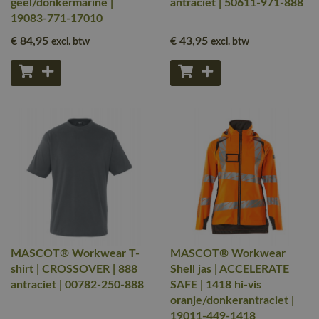
geel/donkermarine |
antraciet | 50611-971-888
19083-771-17010
€ 84
,95
€ 43
,95
excl. btw
excl. btw
MASCOT® Workwear T-
MASCOT® Workwear
shirt | CROSSOVER | 888
Shell jas | ACCELERATE
antraciet | 00782-250-888
SAFE | 1418 hi-vis
oranje/donkerantraciet |
19011-449-1418