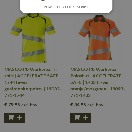
POWERED BY COOKIESCRIPT
MASCOT® Workwear T-
MASCOT® Workwear
shirt | ACCELERATE SAFE |
Poloshirt | ACCELERATE
1744 hi-vis
SAFE | 1433 hi-vis
geel/donkerpetrol | 19082-
oranje/mosgroen | 19093-
771-1744
771-1433
€ 79
,95
€ 84
,95
excl. btw
excl. btw