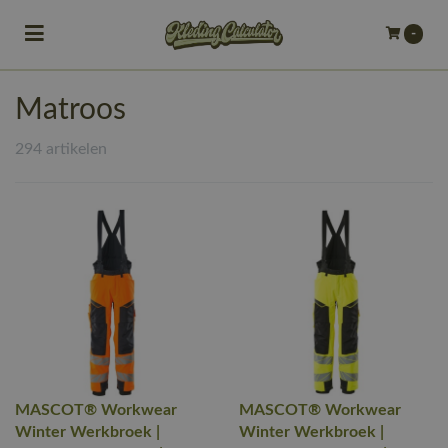
Toggle navigation
-
bmenu (Bedrijfskleding)
Matroos
bmenu (Werkkleding)
294 artikelen
ubmenu (Werkschoenen)
ubmenu (Bedrukken)
ubmenu (Borduren)
MASCOT® Workwear
MASCOT® Workwear
Winter Werkbroek |
Winter Werkbroek |