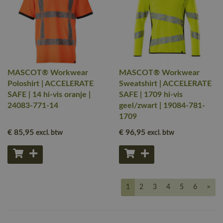
MASCOT® Workwear
MASCOT® Workwear
Poloshirt | ACCELERATE
Sweatshirt | ACCELERATE
SAFE | 14 hi-vis oranje |
SAFE | 1709 hi-vis
24083-771-14
geel/zwart | 19084-781-
1709
€ 85
,95
€ 96
,95
excl. btw
excl. btw
1
2
3
4
5
6
>