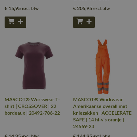
€ 15
,95
€ 205
,95
excl. btw
excl. btw
MASCOT® Workwear T-
MASCOT® Workwear
shirt | CROSSOVER | 22
Amerikaanse overall met
bordeaux | 20492-786-22
kniezakken | ACCELERATE
SAFE | 14 hi-vis oranje |
24569-23
€ 14
,95
€ 144
,95
excl. btw
excl. btw