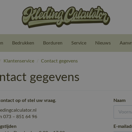
en
Bedrukken
Borduren
Service
Nieuws
Aanvr
/
Klantenservice
/
Contact gegevens
ntact gegevens
ntact op of stel uw vraag.
Naam
edingcalculator.nl
n 073 – 851 64 96
gstijden
E-mailad