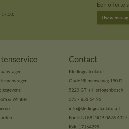
Een offerte 
 17.00.
Uw aanvraag
tenservice
Contact
 aanvragen
Kledingcalculator
tie aanvragen
Oude Vlijmenseweg 190 D
t gegevens
5223 GT ‘s-Hertogenbosch
om & Winkel
073 - 851 64 96
neren
info@kledingcalculator.nl
arden
Bank: NL88 INGB 0676 4327 
Kvk: 17164299