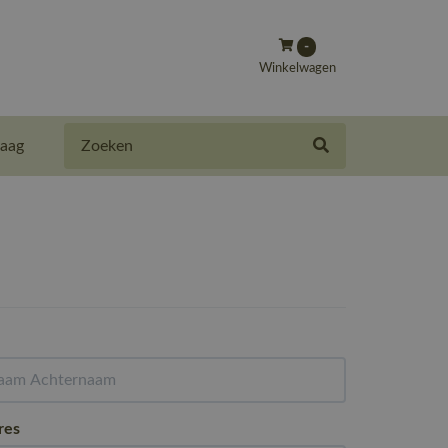
-
Winkelwagen
Zoeken
aag
res