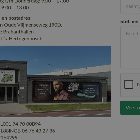
g t/m Donderdag: 9.00 – 17.00
: 9.00 – 13.00
 en postadres:
Stel hier
en Oude Vlijmenseweg 190D,
e Brabanthallen
T ‘s-Hertogenbosch
Verstu
L001 74 70 00B94
L88INGB 06 76 43 27 86
164299