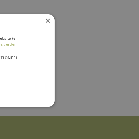
×
ebsite te
es verder
TIONEEL