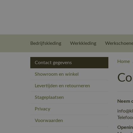
Bedrijfskleding
Werkkleding
Werkschoen
Home
Contact gegevens
Showroom en winkel
Co
Levertijden en retourneren
Stageplaatsen
Neem co
Privacy
info@kl
Telefoo
Voorwaarden
Openin