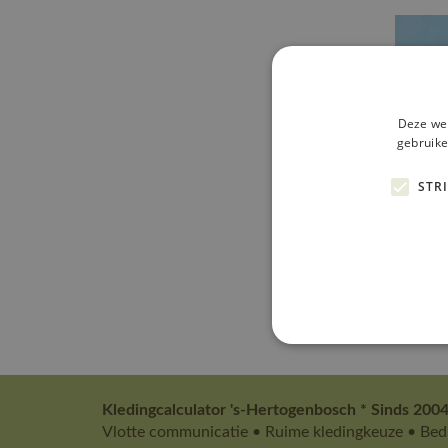
Deze web
gebruike
STR
Vol
Kledingcalculator 's-Hertogenbosch * Sinds 2004
Vlotte communicatie • Ruime kledingkeuze • Bedr