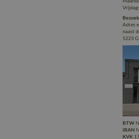
Maanda
Vrijdag
Bezoek
Adres 
naast d
5223 G
BTW
N
IBAN
N
KVK
17