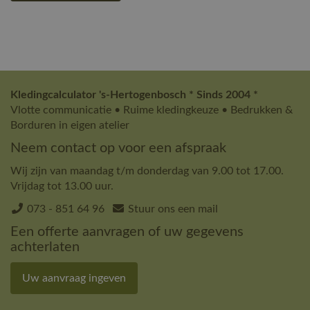
Kledingcalculator 's-Hertogenbosch * Sinds 2004 *
Vlotte communicatie • Ruime kledingkeuze • Bedrukken &
Borduren in eigen atelier
Neem contact op voor een afspraak
Wij zijn van maandag t/m donderdag van 9.00 tot 17.00.
Vrijdag tot 13.00 uur.
073 - 851 64 96
Stuur ons een mail
Een offerte aanvragen of uw gegevens
achterlaten
Uw aanvraag ingeven