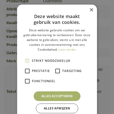
Producttype
Overhemd
×
Attributen
Herenpasvorm, Modern fit
producttype
Deze website maakt
gebruik van cookies.
Kwaliteit
100% katoen (744)
Deze website gebruikt cookies om uw
Opmerking over
Poplin-weving. Kan max. 2%
gebruikerservaring te verbeteren. Door onze
kwaliteit
krimpen.
website te gebruiken, stemt u in met alle
cookies in overeenstemming met ons
Productcategorie
Lange mouwen overhemden
Cookiebeleid.
Lees verder
Gebruiker
Mannen
STRIKT NOODZAKELIJK
Merk
M by MASCOT®
Moderne pasvorm die aansluit op
PRESTATIE
TARGETING
het lichaam, met goede
bewegingsvrijheid., Gemakkelijk
FUNCTIONEEL
strijkbare kwaliteit., wat hem
Tekst usp
ademend maakt., Licht en stijlvol
ALLES ACCEPTEREN
overhemd van puur katoen,
Elegante cutaway-kraag met
ALLES AFWIJZEN
voldoende ruimte voor de
stropdasknoop.