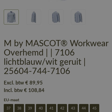
M by MASCOT® Workwear
Overhemd | | 7106
lichtblauw/wit geruit |
25604-744-7106
Excl. btw
€ 89
,95
Incl. btw
€ 108
,84
EU-maat
37
38
39
40
41
42
43
44
45