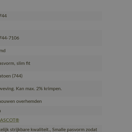
744
744-7106
emd
svorm, slim fit
toen (744)
weving. Kan max. 2% krimpen.
mouwen overhemden
n
MASCOT®
lijk strijkbare kwaliteit., Smalle pasvorm zodat