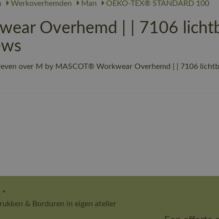
n
Werkoverhemden
Man
OEKO-TEX® STANDARD 100
r Overhemd | | 7106 lichtbl
ews
hreven over M by MASCOT® Workwear Overhemd | | 7106 lichtbla
 *
ukken & Borduren in eigen atelier