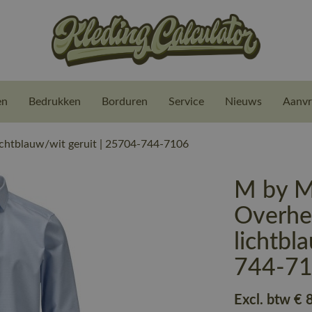
en
Bedrukken
Borduren
Service
Nieuws
Aanvr
htblauw/wit geruit | 25704-744-7106
M by 
Overhe
lichtbl
744-7
Excl. btw
€ 