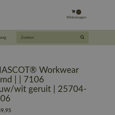
-
Winkelwagen
Zoeken
aag
MASCOT® Workwear
md | | 7106
auw/wit geruit | 25704-
106
89
,95