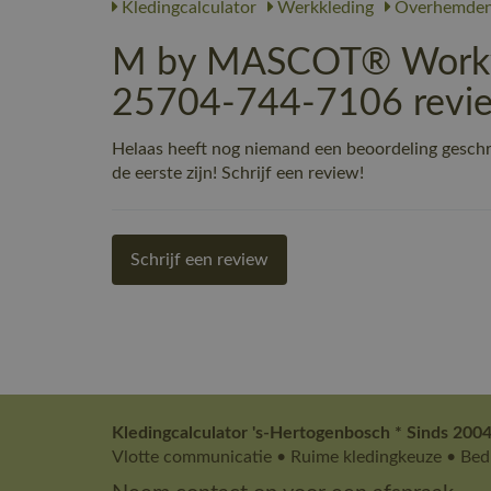
Kledingcalculator
Werkkleding
Overhemde
M by MASCOT® Workwea
25704-744-7106 revi
Helaas heeft nog niemand een beoordeling gesc
de eerste zijn! Schrijf een review!
Schrijf een review
Kledingcalculator 's-Hertogenbosch * Sinds 2004
Vlotte communicatie • Ruime kledingkeuze • Bedr