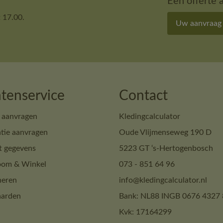
Een offerte 
 17.00.
Uw aanvraag
tenservice
Contact
 aanvragen
Kledingcalculator
tie aanvragen
Oude Vlijmenseweg 190 D
t gegevens
5223 GT ‘s-Hertogenbosch
om & Winkel
073 - 851 64 96
neren
info@kledingcalculator.nl
arden
Bank: NL88 INGB 0676 4327 
Kvk: 17164299