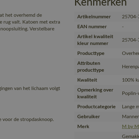
Kenmerken
 dat het overhemd de
Artikelnummer
25704-
 rug valt. Katoen met extra
EAN nummer
-
noopsluiting. Verstelbare
Artikel kwaliteit
25704-
kleur nummer
Producttype
Overh
Attributen
Herenpa
producttype
Kwaliteit
100% ka
ngen van het lichaam volgt
Opmerking over
Poplin-
kwaliteit
Productcategorie
Lange 
Gebruiker
Manne
e voor de stropdasknoop.
Merk
M by 
Gemakke