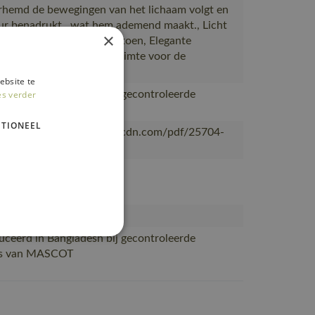
rhemd de bewegingen van het lichaam volgt en
ur benadrukt., wat hem ademend maakt., Licht
×
lvol overhemd van puur katoen, Elegante
-kraag met voldoende ruimte voor de
sknoop.
ebsite te
ceerd in Bangladesh bij gecontroleerde
es verder
rs van MASCOT
TIONEEL
/mascotsitecore-1ccb8.kxcdn.com/pdf/25704-
6-nl.pdf
g
mouwen overhemden
ceerd in Bangladesh bij gecontroleerde
rs van MASCOT