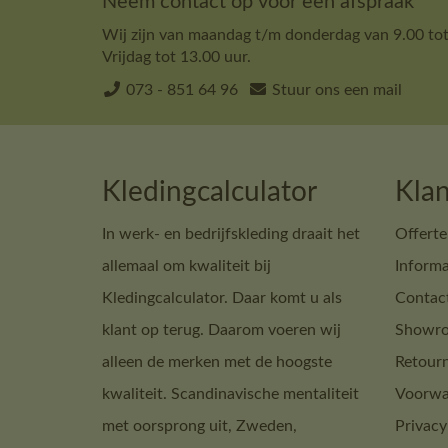
Neem contact op voor een afspraak
Wij zijn van maandag t/m donderdag van 9.00 tot
Vrijdag tot 13.00 uur.
073 - 851 64 96
Stuur ons een mail
Kledingcalculator
Klan
In werk- en bedrijfskleding draait het
Offerte
allemaal om kwaliteit bij
Informa
Kledingcalculator. Daar komt u als
Contac
klant op terug. Daarom voeren wij
Showro
alleen de merken met de hoogste
Retour
kwaliteit. Scandinavische mentaliteit
Voorwa
met oorsprong uit, Zweden,
Privacy