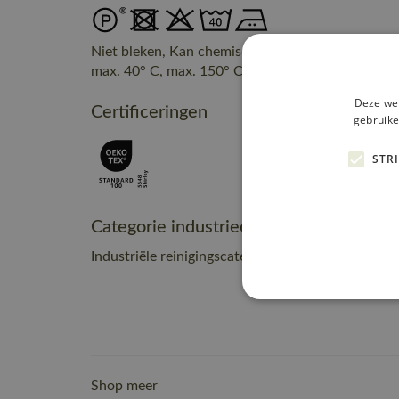
Niet bleken, Kan chemisch gereinigd worden, Nie
max. 40° C, max. 150° C, Warm strijken
Deze web
Certificeringen
gebruike
STR
Categorie industrieel onderhoud
Industriële reinigingscategorie C2
Shop meer