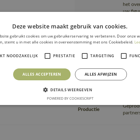
het ove
uw figu
Tekst usp
t trommeldrogen, Fijne was,
en stij
Deze website maakt gebruik van cookies.
cutaway
stropda
site gebruikt cookies om uw gebruikerservaring te verbeteren. Door onze w
n, stemt u in met alle cookies in overeenstemming met ons Cookiebeleid.
Geprodu
Le
Productie
partne
IKT NOODZAKELIJK
PRESTATIE
TARGETING
FUNC
https:/
Url product pdf
744-710
ALLES ACCEPTEREN
ALLES AFWIJZEN
Productie en verpakkin
DETAILS WEERGEVEN
Productcategorie
Lange 
POWERED BY COOKIESCRIPT
Geprodu
Productie
partne