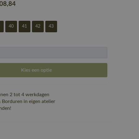
108
,84
9
40
41
42
43
Kies een optie
nen 2 tot 4 werkdagen
Borduren in eigen atelier
nden!