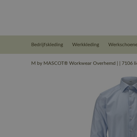
Bedrijfskleding
Werkkleding
Werkschoen
M by MASCOT® Workwear Overhemd | | 7106 lic