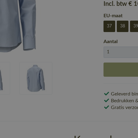
Incl. btw
€ 
EU-maat
37
38
3
Aantal
Geleverd bin
Bedrukken & 
Gratis verzo