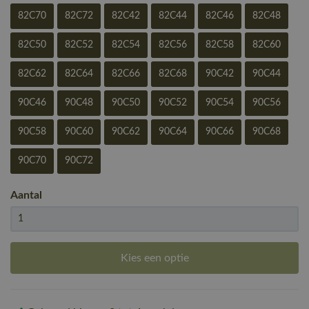
82C70
82C72
82C42
82C44
82C46
82C48
82C50
82C52
82C54
82C56
82C58
82C60
82C62
82C64
82C66
82C68
90C42
90C44
90C46
90C48
90C50
90C52
90C54
90C56
90C58
90C60
90C62
90C64
90C66
90C68
90C70
90C72
Aantal
Kies een optie