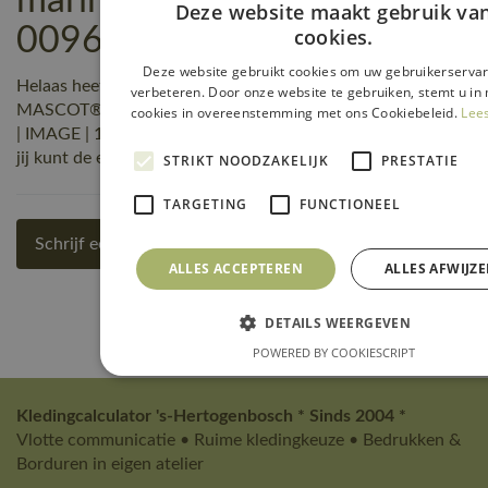
marine/korenblauw |
Deze website maakt gebruik va
00962-630-111 reviews
cookies.
Deze website gebruikt cookies om uw gebruikerservar
Helaas heeft nog niemand een beoordeling geschreven over
verbeteren. Door onze website te gebruiken, stemt u in 
MASCOT® Workwear Amerikaanse overall met kniezakken
cookies in overeenstemming met ons Cookiebeleid.
Lee
| IMAGE | 111 marine/korenblauw | 00962-630-111, maar
jij kunt de eerste zijn! Schrijf een review!
STRIKT NOODZAKELIJK
PRESTATIE
TARGETING
FUNCTIONEEL
Schrijf een review
ALLES ACCEPTEREN
ALLES AFWIJZ
DETAILS WEERGEVEN
POWERED BY COOKIESCRIPT
Kledingcalculator 's-Hertogenbosch * Sinds 2004 *
Vlotte communicatie • Ruime kledingkeuze • Bedrukken &
Borduren in eigen atelier