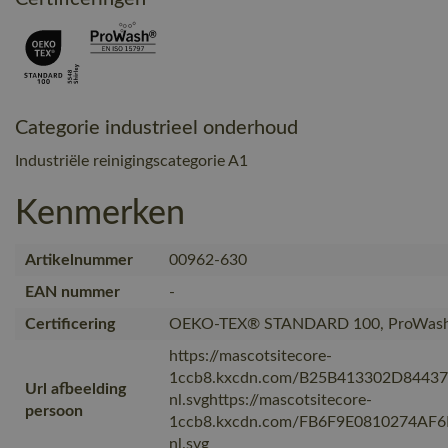
Categorie industrieel onderhoud
Industriële reinigingscategorie A1
Kenmerken
Artikelnummer
00962-630
EAN nummer
-
Certificering
OEKO-TEX® STANDARD 100, ProWash
https://mascotsitecore-
1ccb8.kxcdn.com/B25B413302D8443
Url afbeelding
nl.svghttps://mascotsitecore-
persoon
1ccb8.kxcdn.com/FB6F9E0810274AF
nl.svg