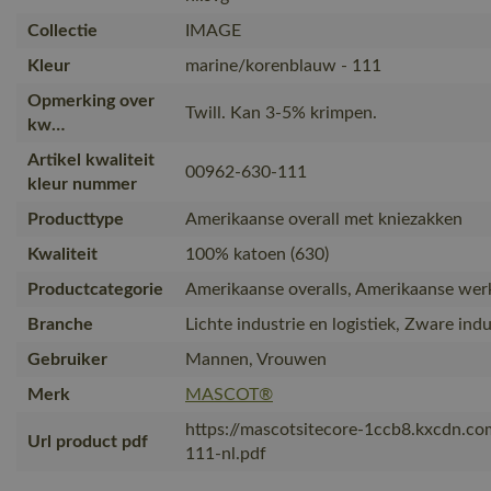
Collectie
IMAGE
Kleur
marine/korenblauw - 111
Opmerking over
Twill. Kan 3-5% krimpen.
kw…
Artikel kwaliteit
00962-630-111
kleur nummer
Producttype
Amerikaanse overall met kniezakken
Kwaliteit
100% katoen (630)
Productcategorie
Amerikaanse overalls, Amerikaanse wer
Branche
Lichte industrie en logistiek, Zware indu
Gebruiker
Mannen, Vrouwen
Merk
MASCOT®
https://mascotsitecore-1ccb8.kxcdn.c
Url product pdf
111-nl.pdf