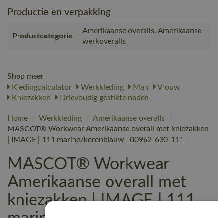
Productie en verpakking
Amerikaanse overalls, Amerikaanse
Productcategorie
werkoveralls
Shop meer
Kledingcalculator
Werkkleding
Man
Vrouw
Kniezakken
Drievoudig gestikte naden
Home
/
Werkkleding
/
Amerikaanse overalls
/
MASCOT® Workwear Amerikaanse overall met kniezakken
| IMAGE | 111 marine/korenblauw | 00962-630-111
MASCOT® Workwear
Amerikaanse overall met
kniezakken | IMAGE | 111