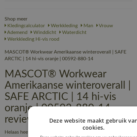
Shop meer
Kledingcalculator
Werkkleding
Man
Vrouw
Ademend
Winddicht
Waterdicht
Werkkleding Hi-vis rood
MASCOT® Workwear Amerikaanse winteroverall | SAFE
ARCTIC | 14 hi-vis oranje | 00592-880-14
MASCOT® Workwear
Amerikaanse winteroverall |
SAFE ARCTIC | 14 hi-vis
oranje | 00592-880-14
reviews
Deze website maakt gebruik va
cookies.
Helaas heeft nog niemand een beoordeling geschreven over