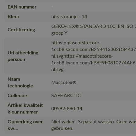
EAN nummer
-
Kleur
hi-vis oranje - 14
OEKO-TEX® STANDARD 100, EN ISO 2047
Certificering
groep Y
https://mascotsitecore-
1ccb8.kxcdn.com/B25B413302D8443
Url afbeelding
nl.svghttps://mascotsitecore-
persoon
1ccb8.kxcdn.com/FB6F9E0810274AF
nl.svg
Naam
Mascotex®
technologie
Collectie
SAFE ARCTIC
Artikel kwaliteit
00592-880-14
kleur nummer
Opmerking over
Niet weken. Separaat wassen. Geen wa
kw…
gebruiken.