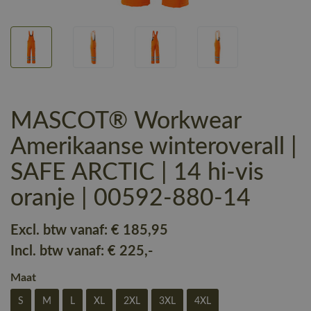
MASCOT® Workwear
Amerikaanse winteroverall |
SAFE ARCTIC | 14 hi-vis
oranje | 00592-880-14
Excl. btw vanaf:
€ 185
,95
Incl. btw vanaf:
€ 225
,-
Maat
S
M
L
XL
2XL
3XL
4XL