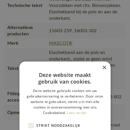
Technische tekst
Voorzakken met rits. Binnenzakken.
Elastiekband bij de pols en aan de
onderkant.
Alternatieve
15603-259, 16003-302
producten
Merk
MASCOT®
Elastiekband aan de pols en
onderkant., zodat er geen wind
×
binnenkomt., Sluiting met rits en
Tekst usp
inwendige windvanger,
Deze website maakt
Binnenzakken., Borstzak en
gebruik van cookies.
zijzakken met ritssluiting.
Deze website gebruikt cookies om uw
Fitting
gebruikerservaring te verbeteren. Door onze
00781-380, 50077-843, 18050-802
accessories
website te gebruiken, stemt u in met alle
cookies in overeenstemming met ons
Bedrukken is niet mogelijk,
Opmerking logo
Cookiebeleid.
Lees verder
borduren wordt aanbevolen.
is gemaakt van of bevat gerecycled
STRIKT NOODZAKELIJK