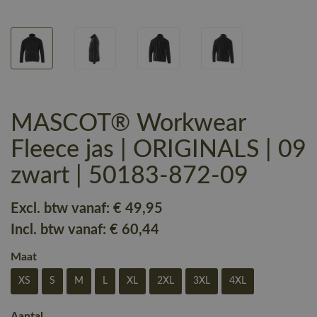
MASCOT® Workwear
Fleece jas | ORIGINALS | 09
zwart | 50183-872-09
Excl. btw vanaf:
€ 49
,95
Incl. btw vanaf:
€ 60
,44
Maat
XS
S
M
L
XL
2XL
3XL
4XL
Aantal