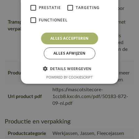
materiaal, Van productie naar
PRESTATIE
TARGETING
magazijnen getransporteerd door
transportpartners met ISO
FUNCTIONEEL
Transport en
14001;Vervoerd in zendingen met
verpakking
maximale benutting van de
ruimte;De productverpakking is
ALLES ACCEPTEREN
gemaakt van of bevat gerecycled
materiaal;De verpakking waarin de
ALLES AFWIJZEN
bestelling van MASCOT
Geproduceerd in China bij
DETAILS WEERGEVEN
Productie
gecontroleerde partners die al meer
POWERED BY COOKIESCRIPT
dan 5 jaar met MASCOT werken
https://mascotsitecore-
Url product pdf
1ccb8.kxcdn.com/pdf/50183-872-
09-nl.pdf
Productie en verpakking
Productcategorie
Werkjassen, Jassen, Fleecejassen