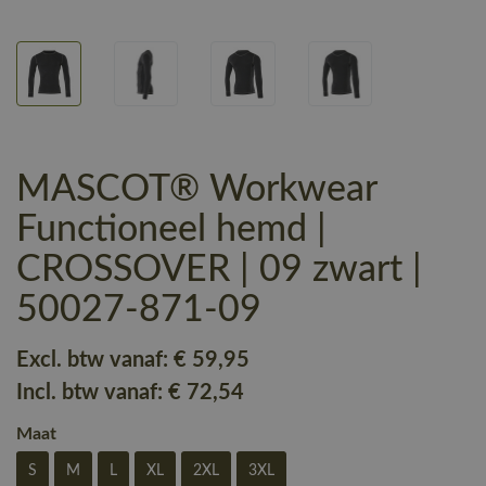
MASCOT® Workwear
Functioneel hemd |
CROSSOVER | 09 zwart |
50027-871-09
Excl. btw vanaf:
€ 59
,95
Incl. btw vanaf:
€ 72
,54
Maat
S
M
L
XL
2XL
3XL