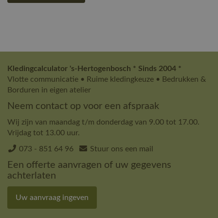
Kledingcalculator 's-Hertogenbosch * Sinds 2004 *
Vlotte communicatie • Ruime kledingkeuze • Bedrukken &
Borduren in eigen atelier
Neem contact op voor een afspraak
Wij zijn van maandag t/m donderdag van 9.00 tot 17.00.
Vrijdag tot 13.00 uur.
073 - 851 64 96
Stuur ons een mail
Een offerte aanvragen of uw gegevens
achterlaten
Uw aanvraag ingeven