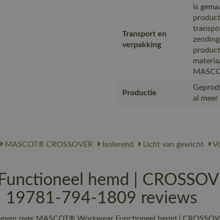
is gema
product
transpo
Transport en
zending
verpakking
product
materia
MASC
Geprodu
Productie
al meer
MASCOT® CROSSOVER
Isolerend
Licht van gewicht
Vo
nctioneel hemd | CROSSOV
 | 19781-794-1809 reviews
chreven over MASCOT® Workwear Functioneel hemd | CROSSOVER