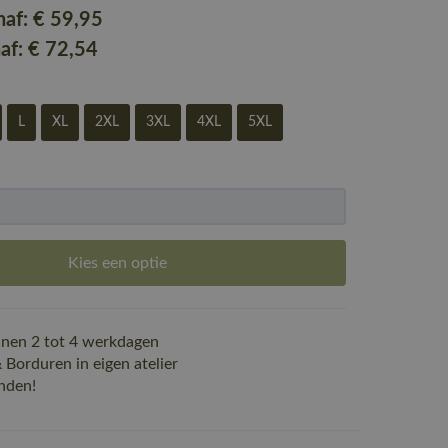
naf:
€ 59
,95
naf:
€ 72
,54
L
XL
2XL
3XL
4XL
5XL
Kies een optie
nen 2 tot 4 werkdagen
Borduren in eigen atelier
nden!