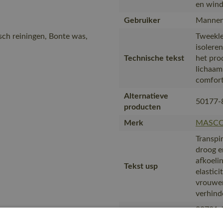
en wind
Gebruiker
Mannen
isch reiningen, Bonte was,
Tweekle
isolere
Technische tekst
het prod
lichaam
comfort
Alternatieve
50177-
producten
Merk
MASC
Transpi
droog e
afkoeli
Tekst usp
elastic
vrouwen
verhind
00781-
Fitting
18350-