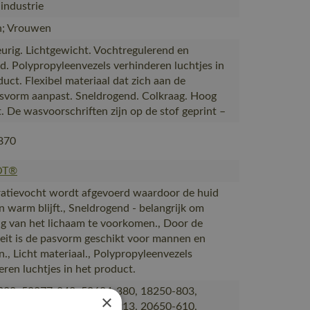
industrie
; Vrouwen
urig. Lichtgewicht. Vochtregulerend en
nd. Polypropyleenvezels verhinderen luchtjes in
uct. Flexibel materiaal dat zich aan de
svorm aanpast. Sneldrogend. Colkraag. Hoog
. De wasvoorschriften zijn op de stof geprint –
870
OT®
ratievocht wordt afgevoerd waardoor de huid
n warm blijft., Sneldrogend - belangrijk om
ng van het lichaam te voorkomen., Door de
iteit is de pasvorm geschikt voor mannen en
., Licht materiaal., Polypropyleenvezels
eren luchtjes in het product.
380, 50077-843, 50604-380, 18250-803,
×
803, 50404-876, 50454-913, 20650-610,