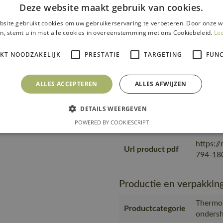
Deze website maakt gebruik van cookies.
accessories
50455-
00780-
site gebruikt cookies om uw gebruikerservaring te verbeteren. Door onze w
n, stemt u in met alle cookies in overeenstemming met ons Cookiebeleid.
Le
is gema
product
IKT NOODZAKELIJK
PRESTATIE
TARGETING
FUNC
transpo
Transport en
zending
verpakking
product
ALLES ACCEPTEREN
ALLES AFWIJZEN
materia
MASC
DETAILS WEERGEVEN
Geprodu
POWERED BY COOKIESCRIPT
Productie
al meer
https:/
Url product pdf
794-180
Productie en verpakkin
Thermo-
Productcategorie
ondersh