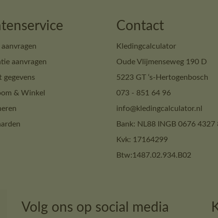
tenservice
Contact
 aanvragen
Kledingcalculator
tie aanvragen
Oude Vlijmenseweg 190 D
t gegevens
5223 GT ‘s-Hertogenbosch
om & Winkel
073 - 851 64 96
neren
info@kledingcalculator.nl
arden
Bank: NL88 INGB 0676 4327 
Kvk: 17164299
Btw:1487.02.934.B02
Volg ons op social media
K