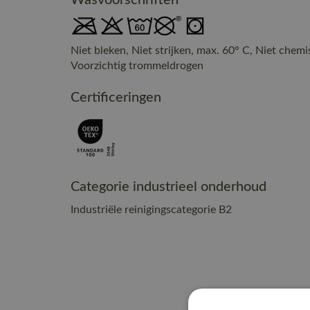
Wasvoorschriften
Niet bleken, Niet strijken, max. 60° C, Niet chem
Voorzichtig trommeldrogen
Certificeringen
Categorie industrieel onderhoud
Industriële reinigingscategorie B2