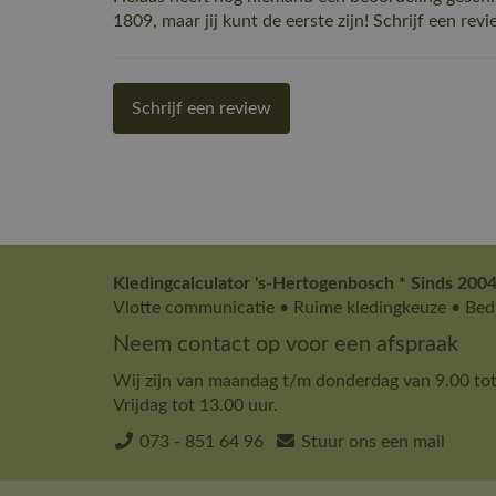
1809, maar jij kunt de eerste zijn! Schrijf een revi
Schrijf een review
Kledingcalculator 's-Hertogenbosch * Sinds 2004
Vlotte communicatie • Ruime kledingkeuze • Bedr
Neem contact op voor een afspraak
Wij zijn van maandag t/m donderdag van 9.00 tot
Vrijdag tot 13.00 uur.
073 - 851 64 96
Stuur ons een mail