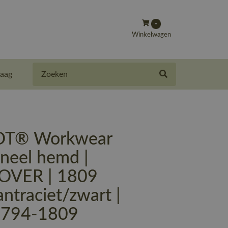
-
Winkelwagen
Zoeken
aag
T® Workwear
neel hemd |
OVER | 1809
ntraciet/zwart |
-794-1809