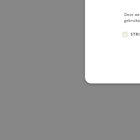
Deze web
gebruike
STR