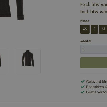
Excl. btw va
Incl. btw va
Maat
XS
S
M
Aantal
Geleverd bin
Bedrukken & 
Gratis verzo