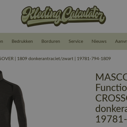
en
Bedrukken
Borduren
Service
Nieuws
Aanvr
VER | 1809 donkerantraciet/zwart | 19781-794-1809
MASCO
Functio
CROSS
donkera
19781