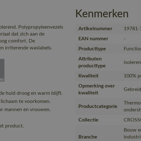
Kenmerken
olerend. Polypropyleenvezels
Artikelnummer
19781-
riaal dat zich aan de
EAN nummer
-
oog comfort. De
n irriterende waslabels.
Producttype
Functio
Attributen
isolere
producttype
Kwaliteit
100% po
Opmerking over
Gebreid
kwaliteit
e huid droog en warm blijft.
t lichaam te voorkomen.
Thermo-
Productcategorie
voor mannen en vrouwen.
ondersh
Collectie
CROSS
et product.
Bouw en 
Branche
industr