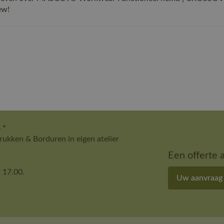
ew!
 *
ukken & Borduren in eigen atelier
Een offerte 
 17.00.
Uw aanvraag