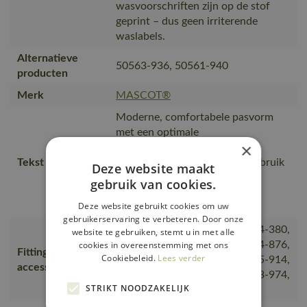
wasvoorschriften zijn op de stof
geprint – dus geen irriterende
waslabels.
Alternatieve
50563-936, 50561-940
producten
Merk
MASCOT®
Moderne, comfortabele pasvorm
met een optimale
×
bewegingsvrijheid., Langere
Tekst usp
levensduur van naden door gebruik
Deze website maakt
van vlamwerend garen.,
gebruik van cookies.
Antistatische en vlamwerende
Deze website gebruikt cookies om uw
eigenschappen.
gebruikerservaring te verbeteren. Door onze
00781-380, 50077-843, 50604-380,
website te gebruiken, stemt u in met alle
cookies in overeenstemming met ons
18250-803, 18350-803, 50404-876,
Fitting
Cookiebeleid.
Lees verder
50454-913, 20650-610, 50455-914,
accessories
50562-940, 18150-807, 50603-974,
STRIKT NOODZAKELIJK
00780-380