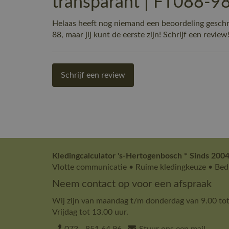
transparant | FT088-9
Helaas heeft nog niemand een beoordeling ge
88, maar jij kunt de eerste zijn! Schrijf een review
Schrijf een review
Kledingcalculator 's-Hertogenbosch * Sinds 2004
Vlotte communicatie • Ruime kledingkeuze • Bedr
Neem contact op voor een afspraak
Wij zijn van maandag t/m donderdag van 9.00 tot
Vrijdag tot 13.00 uur.