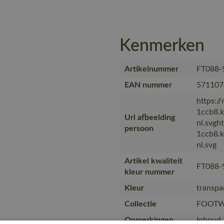
Kenmerken
Artikelnummer
FT088-
EAN nummer
571107
https:/
1ccb8.
Url afbeelding
nl.svgh
persoon
1ccb8.
nl.svg
Artikel kwaliteit
FT088-
kleur nummer
Kleur
transpa
Collectie
FOOTW
Opmerkingen
Inhoud 