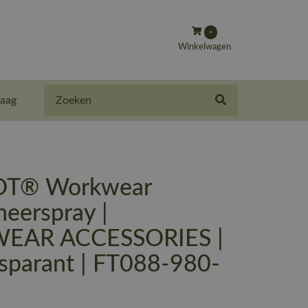
-
Winkelwagen
Zoeken
aag
T® Workwear
eerspray |
EAR ACCESSORIES |
nsparant | FT088-980-