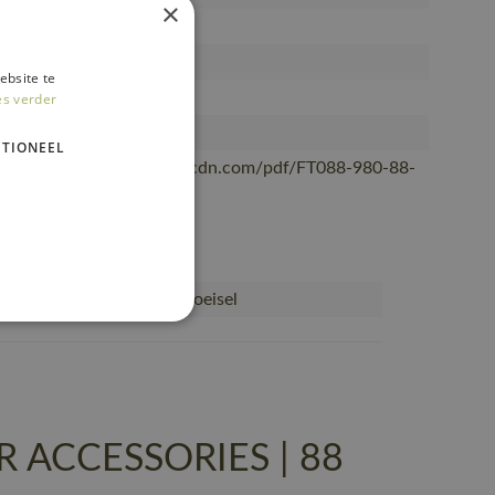
×
eerspray
ires voor schoeisel
ebsite te
, Vrouwen
es verder
OT®
TIONEEL
/mascotsitecore-1ccb8.kxcdn.com/pdf/FT088-980-88-
g
Accessoires voor schoeisel
 ACCESSORIES | 88