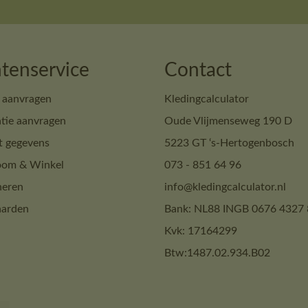
tenservice
Contact
 aanvragen
Kledingcalculator
tie aanvragen
Oude Vlijmenseweg 190 D
t gegevens
5223 GT ‘s-Hertogenbosch
om & Winkel
073 - 851 64 96
neren
info@kledingcalculator.nl
arden
Bank: NL88 INGB 0676 4327 
Kvk: 17164299
Btw:1487.02.934.B02