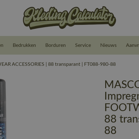
en
Bedrukken
Borduren
Service
Nieuws
Aanvr
AR ACCESSORIES | 88 transparant | FT088-980-88
MASCO
Impregn
FOOTW
88 tra
88