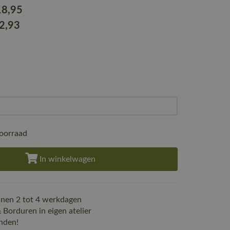
18
,95
22
,93
oorraad
In winkelwagen
nen 2 tot 4 werkdagen
Borduren in eigen atelier
nden!