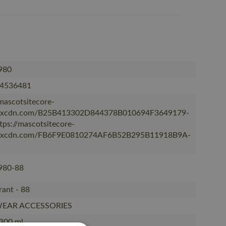
980
4536481
/mascotsitecore-
kxcdn.com/B25B413302D844378B010694F3649179-
ttps://mascotsitecore-
kxcdn.com/FB6F9E0810274AF6B52B295B11918B9A-
980-88
rant - 88
EAR ACCESSORIES
300 ml.