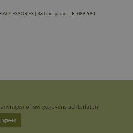
 ACCESSORIES | 88 transparant | FT088-980-
aanvragen of uw gegevens achterlaten
 ingeven