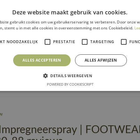
Producttype
Impregn
Deze website maakt gebruik van cookies.
Productcategorie
Accesso
site gebruikt cookies om uw gebruikerservaring te verbeteren. Door onze w
Gebruiker
Mannen
n, stemt u in met alle cookies in overeenstemming met ons Cookiebeleid.
Le
Merk
MASC
IKT NOODZAKELIJK
PRESTATIE
TARGETING
FUNC
https:/
Url product pdf
nl.pdf
ALLES ACCEPTEREN
ALLES AFWIJZEN
Productie en verpakkin
DETAILS WEERGEVEN
POWERED BY COOKIESCRIPT
Productcategorie
w
mpregneerspray | FOOTWEAR