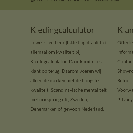
073 - 851 64 96
Stuur ons een mail
Kledingcalculator
Klan
In werk- en bedrijfskleding draait het
Offerte
allemaal om kwaliteit bij
Informa
Kledingcalculator. Daar komt u als
Contac
klant op terug. Daarom voeren wij
Showro
alleen de merken met de hoogste
Retour
kwaliteit. Scandinavische mentaliteit
Voorwa
met oorsprong uit, Zweden,
Privacy
Denemarken of gewoon Nederland.