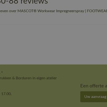
80-88 reviews
schreven over MASCOT® Workwear Impregneerspray | FOOTWEAR
!
 *
ukken & Borduren in eigen atelier
Een offerte 
 17.00.
Uw aanvraag