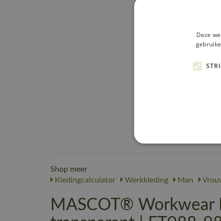
Deze web
gebruike
STR
Shop meer
Kledingcalculator
Werkkleding
Man
Vrou
MASCOT® Workwear I