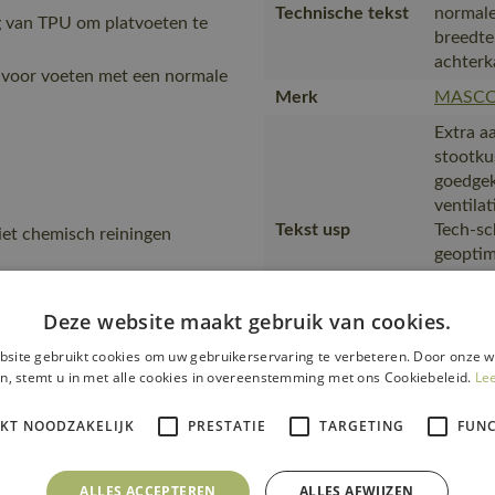
Technische tekst
normale
 van TPU om platvoeten te
breedte
achterk
 voor voeten met een normale
Merk
MASC
Extra a
stootku
goedgek
ventila
Tekst usp
Tech-sc
iet chemisch reiningen
geoptim
platvoe
onderst
Deze website maakt gebruik van cookies.
normale
site gebruikt cookies om uw gebruikerservaring te verbeteren. Door onze w
is gema
n, stemt u in met alle cookies in overeenstemming met ons Cookiebeleid.
Le
product
transpo
Transport en
IKT NOODZAKELIJK
PRESTATIE
TARGETING
FUNC
zending
verpakking
product
materia
ALLES ACCEPTEREN
ALLES AFWIJZEN