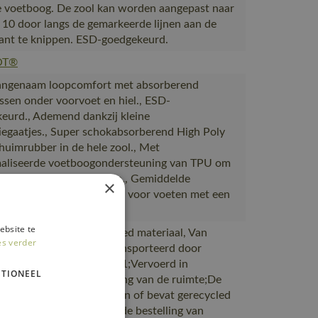
 voetboog. De zool kan worden aangepast naar
 10 door langs de gemarkeerde lijnen aan de
ant te knippen. ESD-goedgekeurd.
OT®
angenaam loopcomfort met absorberend
ssen onder voorvoet en hiel., ESD-
eurd., Ademend dankzij kleine
tiegaatjes., Super schokabsorberend High Poly
huimrubber in de hele zool., Met
aliseerde voetboogondersteuning van TPU om
ten te helpen voorkomen., Gemiddelde
×
euning van de voetboog - voor voeten met een
 voetboog.
ebsite te
akt van of bevat gerecycled materiaal, Van
es verder
ie naar magazijnen getransporteerd door
rtpartners met ISO 14001;Vervoerd in
TIONEEL
en met maximale benutting van de ruimte;De
verpakking is gemaakt van of bevat gerecycled
al;De verpakking waarin de bestelling van