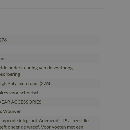
276
len
lde ondersteuning van de voetboog,
sorbering
gh Poly Tech foam (276)
ires voor schoeisel
EAR ACCESSORIES
; Vrouwen
mpende inlegzool. Ademend. TPU-inzet die
eeft onder de wreef. Voor voeten met een