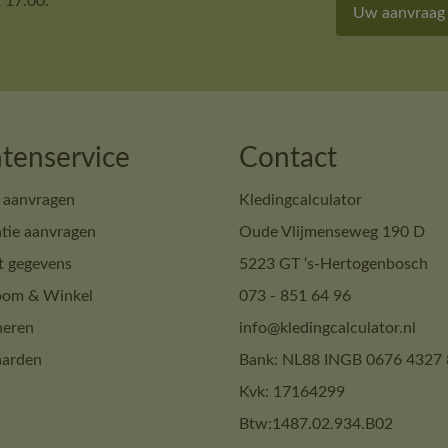
 17.00.
Uw aanvraag
tenservice
Contact
 aanvragen
Kledingcalculator
tie aanvragen
Oude Vlijmenseweg 190 D
t gegevens
5223 GT ‘s-Hertogenbosch
om & Winkel
073 - 851 64 96
neren
info@kledingcalculator.nl
arden
Bank: NL88 INGB 0676 4327 
Kvk: 17164299
Btw:1487.02.934.B02