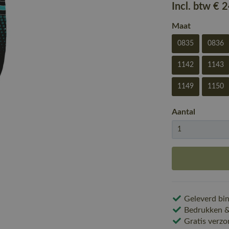
Incl. btw
€ 
Maat
0835
0836
1142
1143
1149
1150
Aantal
Geleverd bin
Bedrukken & 
Gratis verzo