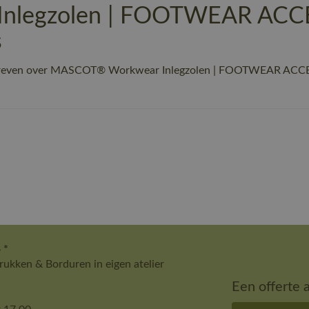
legzolen | FOOTWEAR ACCES
s
chreven over MASCOT® Workwear Inlegzolen | FOOTWEAR ACCESS
 *
ukken & Borduren in eigen atelier
Een offerte 