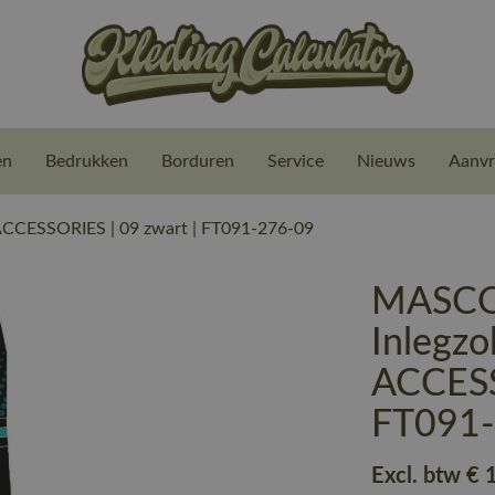
en
Bedrukken
Borduren
Service
Nieuws
Aanvr
CESSORIES | 09 zwart | FT091-276-09
MASCO
Inlegz
ACCESS
FT091
Excl. btw
€ 