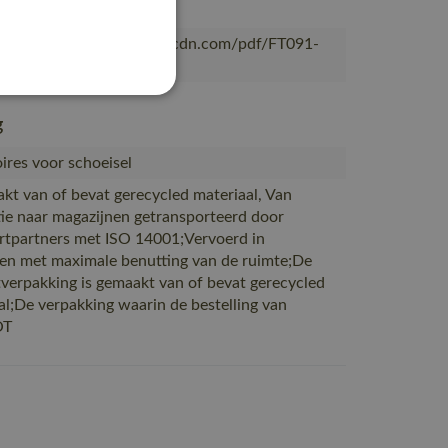
OT
/mascotsitecore-1ccb8.kxcdn.com/pdf/FT091-
nl.pdf
g
ires voor schoeisel
akt van of bevat gerecycled materiaal, Van
ie naar magazijnen getransporteerd door
rtpartners met ISO 14001;Vervoerd in
en met maximale benutting van de ruimte;De
verpakking is gemaakt van of bevat gerecycled
al;De verpakking waarin de bestelling van
OT