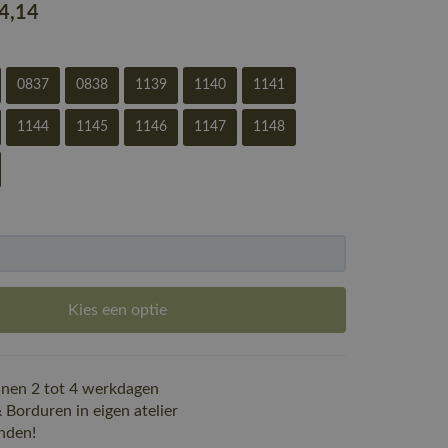
24
,14
0837
0838
1139
1140
1141
1144
1145
1146
1147
1148
Kies een optie
nen 2 tot 4 werkdagen
Borduren in eigen atelier
nden!