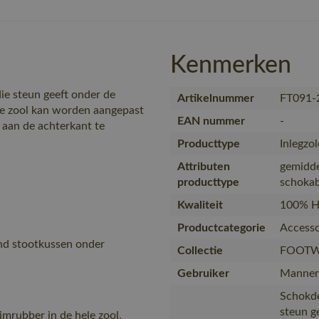
Kenmerken
e steun geeft onder de
Artikelnummer
FT091-
e zool kan worden aangepast
EAN nummer
-
 aan de achterkant te
Producttype
Inlegzo
Attributen
gemidde
producttype
schokab
Kwaliteit
100% Hi
Productcategorie
Accesso
nd stootkussen onder
Collectie
FOOTW
Gebruiker
Mannen
Schokde
steun g
mrubber in de hele zool.