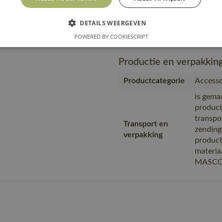
MASC
https:/
DETAILS WEERGEVEN
Url product pdf
276-09-
POWERED BY COOKIESCRIPT
Productie en verpakkin
Productcategorie
Accesso
is gema
product
transpo
Transport en
zending
verpakking
product
materia
MASC