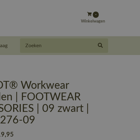
-
Winkelwagen
Zoeken
aag
T® Workwear
olen | FOOTWEAR
ORIES | 09 zwart |
-276-09
19
,95