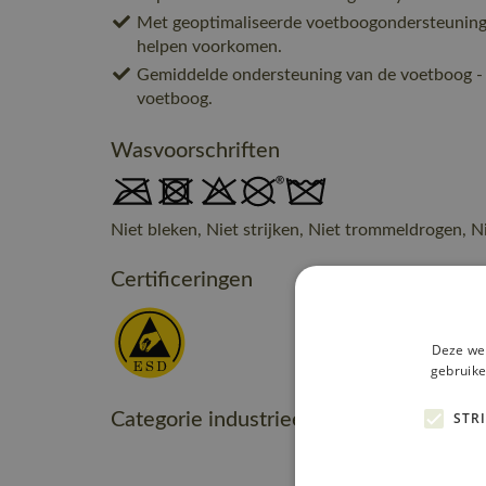
Met geoptimaliseerde voetboogondersteuning
helpen voorkomen.
Gemiddelde ondersteuning van de voetboog -
voetboog.
Wasvoorschriften
Niet bleken, Niet strijken, Niet trommeldrogen, N
Certificeringen
Deze web
gebruike
Categorie industrieel onderhoud
STR