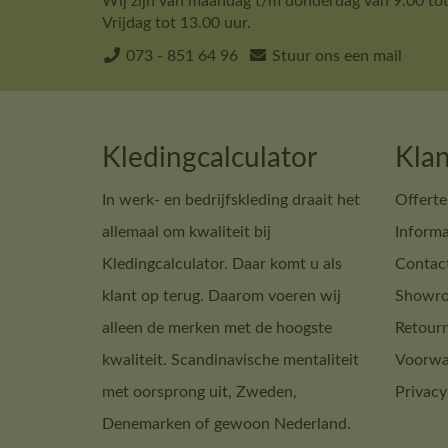
Wij zijn van maandag t/m donderdag van 9.00 tot
Vrijdag tot 13.00 uur.
073 - 851 64 96
Stuur ons een mail
Kledingcalculator
Klan
In werk- en bedrijfskleding draait het
Offerte
allemaal om kwaliteit bij
Informa
Kledingcalculator. Daar komt u als
Contac
klant op terug. Daarom voeren wij
Showro
alleen de merken met de hoogste
Retour
kwaliteit. Scandinavische mentaliteit
Voorwa
met oorsprong uit, Zweden,
Privacy
Denemarken of gewoon Nederland.