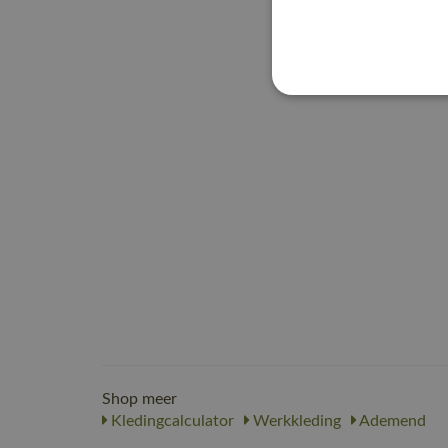
Shop meer
Kledingcalculator
Werkkleding
Ademend