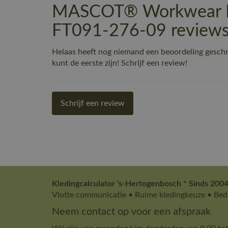
MASCOT® Workwear In
FT091-276-09 review
Helaas heeft nog niemand een beoordeling ges
kunt de eerste zijn! Schrijf een review!
Schrijf een review
Kledingcalculator 's-Hertogenbosch * Sinds 2004
Vlotte communicatie • Ruime kledingkeuze • Bedr
Neem contact op voor een afspraak