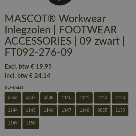
MASCOT® Workwear
Inlegzolen | FOOTWEAR
ACCESSORIES | 09 zwart |
FT092-276-09
Excl. btw
€ 19
,95
Incl. btw
€ 24
,14
EU-maat
0836
0837
0838
1140
1141
1142
1143
1144
1145
1146
1147
1148
0835
1139
1149
1150