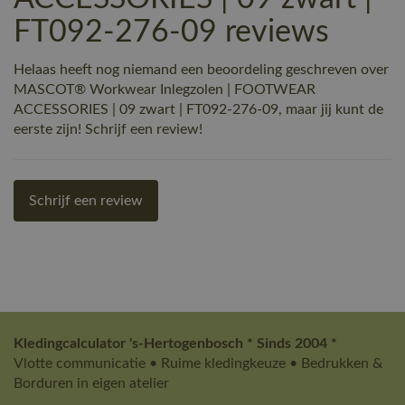
FT092-276-09 reviews
Helaas heeft nog niemand een beoordeling geschreven over
MASCOT® Workwear Inlegzolen | FOOTWEAR
ACCESSORIES | 09 zwart | FT092-276-09, maar jij kunt de
eerste zijn! Schrijf een review!
Schrijf een review
Kledingcalculator 's-Hertogenbosch * Sinds 2004 *
Vlotte communicatie • Ruime kledingkeuze • Bedrukken &
Borduren in eigen atelier