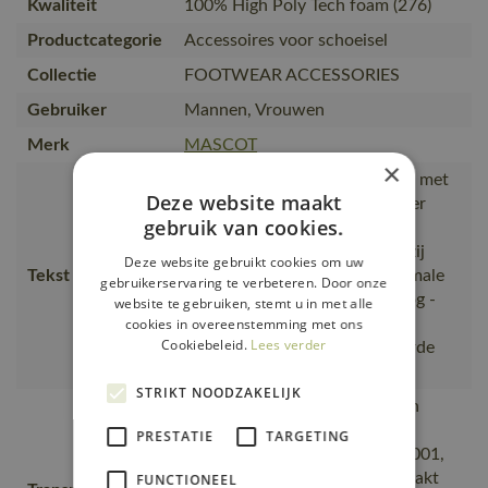
Kwaliteit
100% High Poly Tech foam (276)
Productcategorie
Accessoires voor schoeisel
Collectie
FOOTWEAR ACCESSORIES
Gebruiker
Mannen, Vrouwen
Merk
MASCOT
×
Extra aangenaam loopcomfort met
Deze website maakt
absorberend stootkussen onder
gebruik van cookies.
voorvoet en hiel., ESD-
goedgekeurd., Ademend dankzij
Deze website gebruikt cookies om uw
Tekst usp
kleine ventilatiegaatjes., Maximale
gebruikerservaring te verbeteren. Door onze
ondersteuning van de voetboog -
website te gebruiken, stemt u in met alle
cookies in overeenstemming met ons
voor voeten met een hoge
Cookiebeleid.
Lees verder
voetboog., Met geoptimaliseerde
voetboogondersteuni
STRIKT NOODZAKELIJK
Van productie naar magazijnen
getransporteerd door
PRESTATIE
TARGETING
transportpartners met ISO 14001,
De productverpakking is gemaakt
FUNCTIONEEL