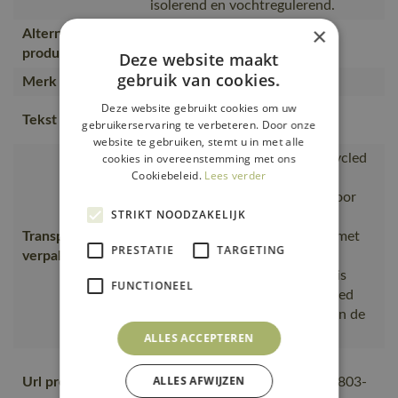
isolerend en vochtregulerend.
×
Alternatieve
50604-380
producten
Deze website maakt
gebruik van cookies.
Merk
MASCOT®
Deze website gebruikt cookies om uw
Stretchstof., Het product is
Tekst usp
gebruikerservaring te verbeteren. Door onze
isolerend en vochtregulerend.
website te gebruiken, stemt u in met alle
cookies in overeenstemming met ons
is gemaakt van of bevat gerecycled
Cookiebeleid.
Lees verder
materiaal, Van productie naar
magazijnen getransporteerd door
STRIKT NOODZAKELIJK
transportpartners met ISO
Transport en
14001;Vervoerd in zendingen met
PRESTATIE
TARGETING
verpakking
maximale benutting van de
ruimte;De productverpakking is
FUNCTIONEEL
gemaakt van of bevat gerecycled
materiaal;De verpakking waarin de
bestelling van MASCOT
ALLES ACCEPTEREN
https://mascotsitecore-
ALLES AFWIJZEN
Url product pdf
1ccb8.kxcdn.com/pdf/18250-803-