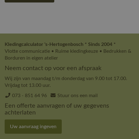
Kledingcalculator 's-Hertogenbosch * Sinds 2004 *
Vlotte communicatie • Ruime kledingkeuze • Bedrukken &
Borduren in eigen atelier
Neem contact op voor een afspraak
Wij zijn van maandag t/m donderdag van 9.00 tot 17.00.
Vrijdag tot 13.00 uur.
073 - 851 64 96
Stuur ons een mail
Een offerte aanvragen of uw gegevens
achterlaten
Uw aanvraag ingeven