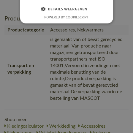
189-nl.pdf
DETAILS WEERGEVEN
POWERED BY COOKIESCRIPT
Productie en verpakking
Productcategorie
Accessoires, Nekwarmers
is gemaakt van of bevat gerecycled
materiaal, Van productie naar
magazijnen getransporteerd door
transportpartners met ISO
Transport en
14001;Vervoerd in zendingen met
verpakking
maximale benutting van de
ruimte;De productverpakking is
gemaakt van of bevat gerecycled
materiaal;De verpakking waarin de
bestelling van MASCOT
Shop meer
Kledingcalculator
Werkkleding
Accessoires
Nekwarmers
Veiligheidsmedewerker
Isolerend