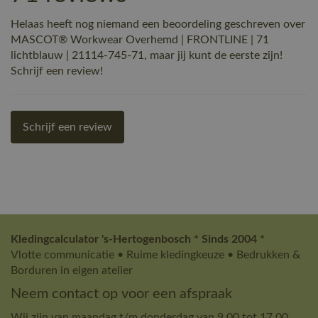
Helaas heeft nog niemand een beoordeling geschreven over
MASCOT® Workwear Overhemd | FRONTLINE | 71
lichtblauw | 21114-745-71, maar jij kunt de eerste zijn!
Schrijf een review!
Schrijf een review
Kledingcalculator 's-Hertogenbosch * Sinds 2004 *
Vlotte communicatie • Ruime kledingkeuze • Bedrukken &
Borduren in eigen atelier
Neem contact op voor een afspraak
Wij zijn van maandag t/m donderdag van 9.00 tot 17.00.