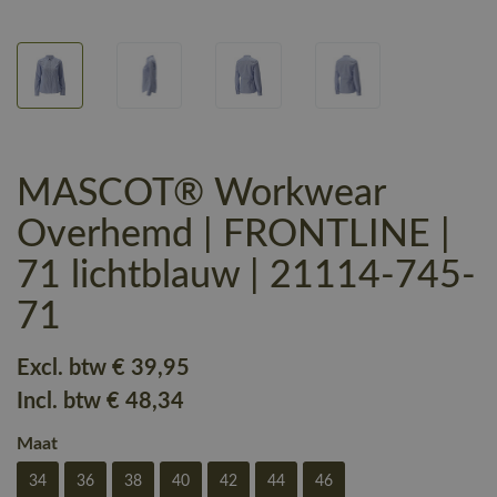
MASCOT® Workwear
Overhemd | FRONTLINE |
71 lichtblauw | 21114-745-
71
Excl. btw
€ 39
,95
Incl. btw
€ 48
,34
Maat
34
36
38
40
42
44
46