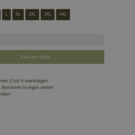
L
XL
2XL
3XL
4XL
Kies een optie
nen 2 tot 4 werkdagen
Borduren in eigen atelier
nden!