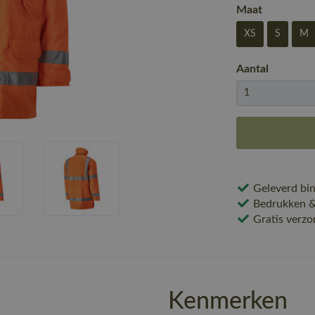
Maat
XS
S
M
Aantal
Geleverd bin
Bedrukken & 
Gratis verzo
Kenmerken