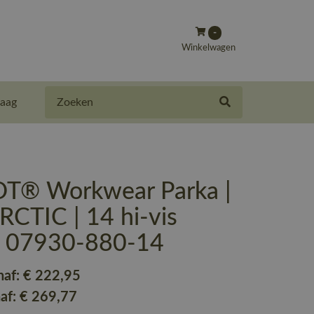
-
Winkelwagen
Zoeken
aag
® Workwear Parka |
CTIC | 14 hi-vis
 | 07930-880-14
naf:
€ 222
,95
naf:
€ 269
,77