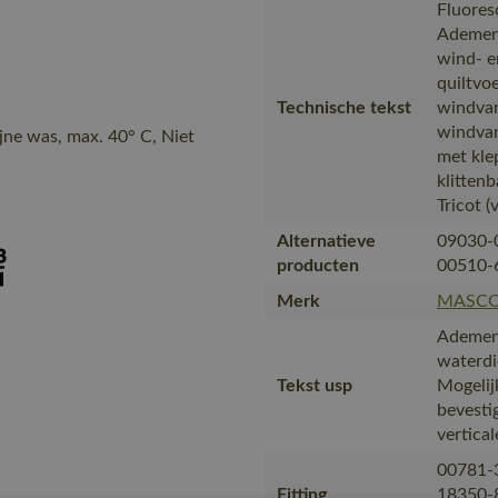
Fluoresc
Ademen
wind- e
quiltvo
Technische tekst
windvan
windvan
ijne was, max. 40° C, Niet
met kle
klitten
Tricot (
Alternatieve
09030-
producten
00510-
Merk
MASC
Ademend
waterd
Tekst usp
Mogelij
bevesti
vertica
00781-
Fitting
18350-