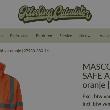
en
Bedrukken
Borduren
Service
Nieuws
Aanvr
-vis oranje | 07930-880-14
MASCOT
SAFE AR
oranje
Excl. btw va
Incl. btw va