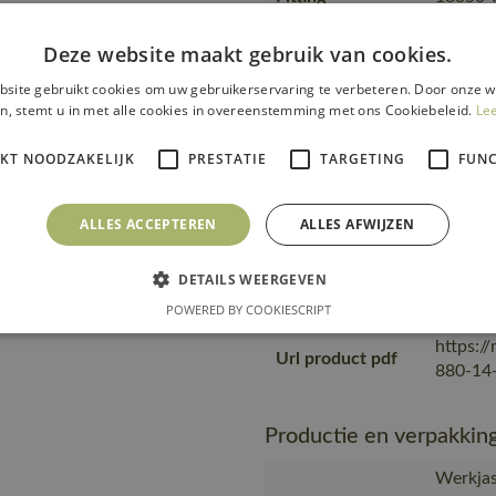
accessories
50455-
00780-
Deze website maakt gebruik van cookies.
Van pro
site gebruikt cookies om uw gebruikerservaring te verbeteren. Door onze w
transpo
n, stemt u in met alle cookies in overeenstemming met ons Cookiebeleid.
Le
Transport en
zending
verpakking
product
IKT NOODZAKELIJK
PRESTATIE
TARGETING
FUNC
plastic
MASCOT,
ALLES ACCEPTEREN
ALLES AFWIJZEN
Gemaakt
het bew
Productie
DETAILS WEERGEVEN
en werk
POWERED BY COOKIESCRIPT
een SA8
https:/
Url product pdf
880-14-
Productie en verpakkin
Werkjas