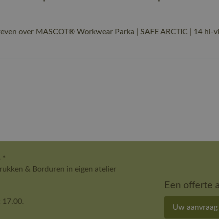
reven over MASCOT® Workwear Parka | SAFE ARCTIC | 14 hi-vis o
 *
ukken & Borduren in eigen atelier
Een offerte 
 17.00.
Uw aanvraag