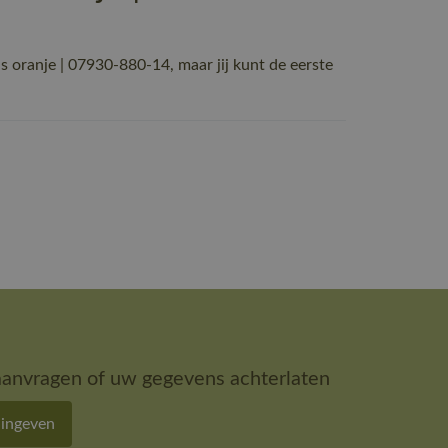
ranje | 07930-880-14, maar jij kunt de eerste
aanvragen of uw gegevens achterlaten
 ingeven