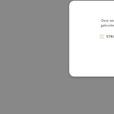
Deze web
gebruike
STR