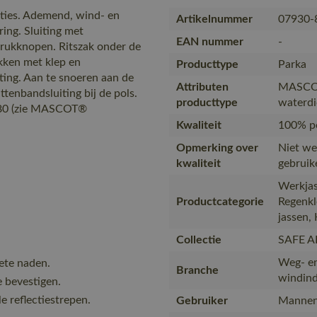
cties. Ademend, wind- en
Artikelnummer
07930-
ing. Sluiting met
EAN nummer
-
rukknopen. Ritszak onder de
kken met klep en
Producttype
Parka
ting. Aan te snoeren aan de
Attributen
MASCOT
ttenbandsluiting bij de pols.
producttype
waterdi
880 (zie MASCOT®
Kwaliteit
100% p
Opmerking over
Niet we
kwaliteit
gebruik
Werkjas
Productcategorie
Regenkl
jassen, 
Collectie
SAFE A
Weg- en
te naden.
Branche
windind
 bevestigen.
e reflectiestrepen.
Gebruiker
Mannen