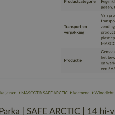
Productcategorie
Regenkl
jassen, 
Van pro
transpo
Transport en
zending
verpakking
product
plastic
MASCOT,
Gemaakt
het bew
Productie
en werk
een SA8
ka jassen
MASCOT® SAFE ARCTIC
Ademend
Winddicht
ka | SAFE ARCTIC | 14 hi-vi