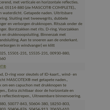
erend, met verticale en horizontale reflecties.
d, 05114-880 (zie MASCOT® COMPLETE).,
n waterdicht. Getapede naden. Uitritsbare
ering. Sluiting met tweewegrits, dubbele
ger en verborgen drukknopen. Ritszak onder de
ger. Borstzakken met rits. D-ring. Voorzakken
p en drukknoopsluiting. Binnenzak met
bandsluiting. Aan te snoeren aan de onderkant.
verborgen in windvanger) en klitt
025, 15501-231, 15535-231, 00930-880,
660
OT®
, D-ring voor sleutels of ID-kaart., wind- en
icht MASCOTEX® met getapete naden.,
k om een capuchon met drukknopen te
gen., Extra zichtbaar door de horizontale en
le reflectiestrepen., Uitneembare binnenvoering.
380, 50077-843, 50604-380, 18250-803,
803, 50404-876, 50454-913, 20650-610,