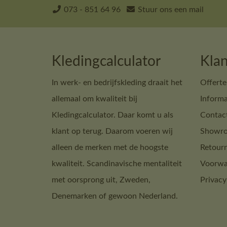
073 - 851 64 96
Stuur ons een mail
Kledingcalculator
Klan
In werk- en bedrijfskleding draait het
Offerte
allemaal om kwaliteit bij
Informa
Kledingcalculator. Daar komt u als
Contac
klant op terug. Daarom voeren wij
Showro
alleen de merken met de hoogste
Retour
kwaliteit. Scandinavische mentaliteit
Voorwa
met oorsprong uit, Zweden,
Privacy
Denemarken of gewoon Nederland.