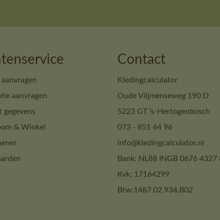
tenservice
Contact
 aanvragen
Kledingcalculator
tie aanvragen
Oude Vlijmenseweg 190 D
t gegevens
5223 GT ‘s-Hertogenbosch
om & Winkel
073 - 851 64 96
neren
info@kledingcalculator.nl
arden
Bank: NL88 INGB 0676 4327 
Kvk: 17164299
Btw:1487.02.934.B02