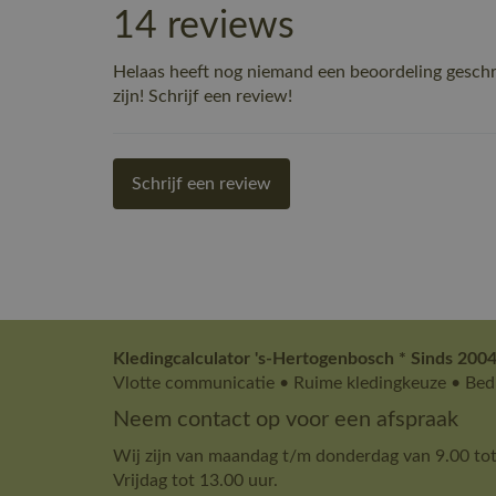
14 reviews
Helaas heeft nog niemand een beoordeling gesch
zijn! Schrijf een review!
Schrijf een review
Kledingcalculator 's-Hertogenbosch * Sinds 2004
Vlotte communicatie • Ruime kledingkeuze • Bedr
Neem contact op voor een afspraak
Wij zijn van maandag t/m donderdag van 9.00 tot
Vrijdag tot 13.00 uur.