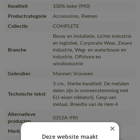
Kwaliteit
100% leder (990)
Productcategorie
Accessoires, Riemen
Collectie
COMPLETE
Bouw en installatie, Lichte industrie
en logistiek, Corporate Wear, Zware
Branche
industrie, Weg- en waterbouw en
industrie, Offshore en
windindustrie
Gebruiker
Mannen; Vrouwen
3 cm., Sterke kwaliteit. De metalen
delen zijn in overeenstemming met
Technische tekst
EU-eisen nikkelvrij. Gesp van
metaal. Breedte van de riem 4
Alternatieve
0352A-990
producten
×
Merk
MASCOT®
Deze website maakt