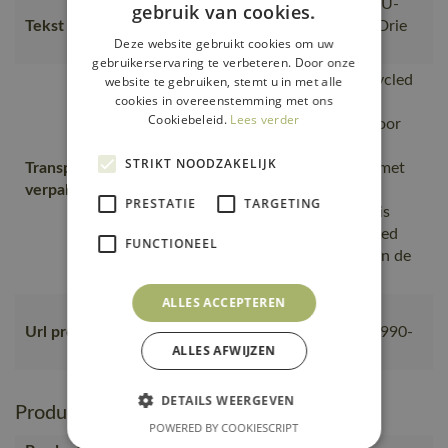
Nikkelvrije gesp voldoen aan EU-
gebruik van cookies.
Tekst usp
eisen., Zeer sterk, 100% leer., Drie
Deze website gebruikt cookies om uw
lengtematen.
gebruikerservaring te verbeteren. Door onze
is gemaakt van of bevat gerecycled
website te gebruiken, stemt u in met alle
cookies in overeenstemming met ons
materiaal, Van productie naar
Cookiebeleid.
Lees verder
magazijnen getransporteerd door
transportpartners met ISO
STRIKT NOODZAKELIJK
Transport en
14001;Vervoerd in zendingen met
verpakking
maximale benutting van de
PRESTATIE
TARGETING
ruimte;De productverpakking is
gemaakt van of bevat gerecycled
FUNCTIONEEL
materiaal;De verpakking waarin de
bestelling van MASCOT
ALLES ACCEPTEREN
https://mascotsitecore-
Url product pdf
1ccb8.kxcdn.com/pdf/50081-990-
ALLES AFWIJZEN
09-nl.pdf
DETAILS WEERGEVEN
Productie en verpakking
POWERED BY COOKIESCRIPT