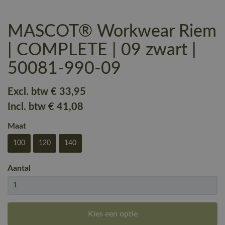
MASCOT® Workwear Riem
| COMPLETE | 09 zwart |
50081-990-09
Excl. btw
€ 33
,95
Incl. btw
€ 41
,08
Maat
100
120
140
Aantal
Kies een optie