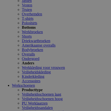
Jassen
Vesten
Truien
Overhemden
T-shirts
Poloshirts
Bottoms
Werkbroeken
Shorts
Driekwartbroeken
Amerikaanse overalls
Bodybroeken
Overalls
Ondergoed
Anders
Werkkleding voor vrouwen
Veiligheidskleding
Kinderkleding
Accessoires
Werkschoenen
Producttype
Veiligheidsschoenen laag
Veiligheidsschoenen hoog
PU Werklaarzen
Veiligheidssandalen