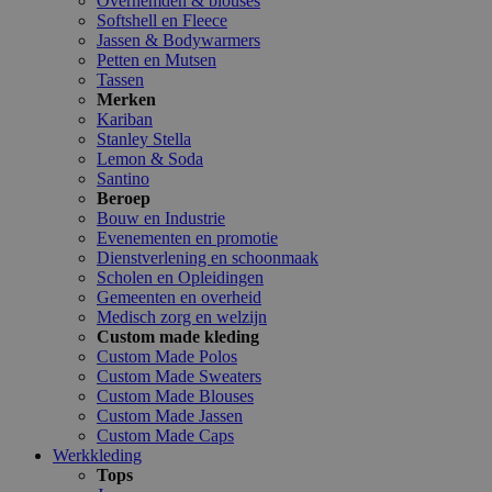
Overhemden & blouses
Softshell en Fleece
Jassen & Bodywarmers
Petten en Mutsen
Tassen
Merken
Kariban
Stanley Stella
Lemon & Soda
Santino
Beroep
Bouw en Industrie
Evenementen en promotie
Dienstverlening en schoonmaak
Scholen en Opleidingen
Gemeenten en overheid
Medisch zorg en welzijn
Custom made kleding
Custom Made Polos
Custom Made Sweaters
Custom Made Blouses
Custom Made Jassen
Custom Made Caps
Werkkleding
Tops