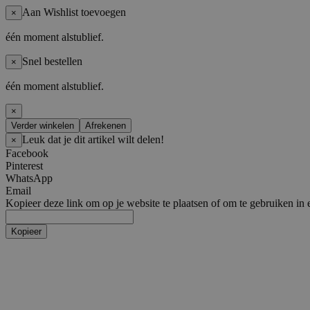
Aan Wishlist toevoegen
×
één moment alstublief.
Snel bestellen
×
één moment alstublief.
×
Verder winkelen
Afrekenen
Leuk dat je dit artikel wilt delen!
×
Facebook
Pinterest
WhatsApp
Email
Kopieer deze link om op je website te plaatsen of om te gebruiken in 
Kopieer
Bedrijfskleding
Kledingtype
t-shirt
polos
Sweaters