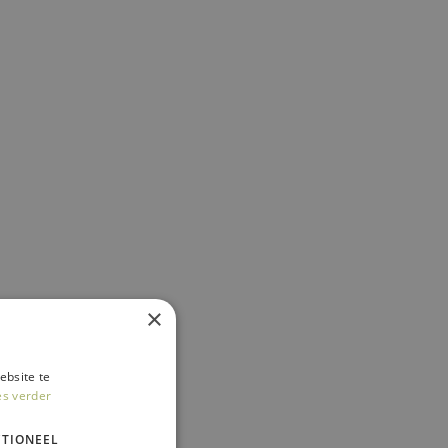
×
ebsite te
es verder
TIONEEL