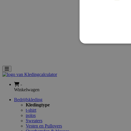
Rubberen badges
Accessoires
Geweven Labels
Geweven schouder Epaulet
Geweven Zipper pulls
Rubberen PVC Zipper pulls
Geweven flight tags
Geborduurde kofferlabels
Badstof Zweetbandjes
Service
Nieuws
Aanvraag
Toggle navigation
-
Winkelwagen
Bedrijfskleding
Kledingtype
t-shirt
polos
Sweaters
Vesten en Pullovers