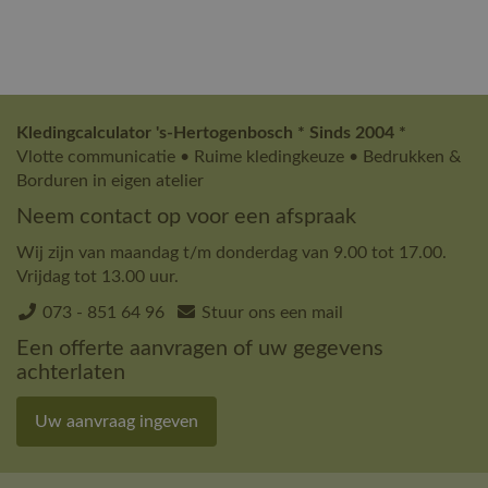
Kledingcalculator 's-Hertogenbosch * Sinds 2004 *
Vlotte communicatie • Ruime kledingkeuze • Bedrukken &
Borduren in eigen atelier
Neem contact op voor een afspraak
Wij zijn van maandag t/m donderdag van 9.00 tot 17.00.
Vrijdag tot 13.00 uur.
073 - 851 64 96
Stuur ons een mail
Een offerte aanvragen of uw gegevens
achterlaten
Uw aanvraag ingeven