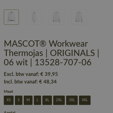
MASCOT® Workwear
Thermojas | ORIGINALS |
06 wit | 13528-707-06
Excl. btw vanaf:
€ 39
,95
Incl. btw vanaf:
€ 48
,34
Maat
XS
S
M
L
XL
2XL
3XL
4XL
Aantal