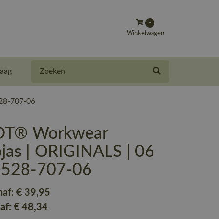
-
Winkelwagen
Zoeken
aag
28-707-06
T® Workwear
jas | ORIGINALS | 06
14528-707-06
naf:
€ 39
,95
naf:
€ 48
,34