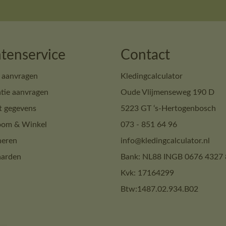
tenservice
Contact
 aanvragen
Kledingcalculator
tie aanvragen
Oude Vlijmenseweg 190 D
t gegevens
5223 GT ‘s-Hertogenbosch
om & Winkel
073 - 851 64 96
neren
info@kledingcalculator.nl
arden
Bank: NL88 INGB 0676 4327 
Kvk: 17164299
Btw:1487.02.934.B02