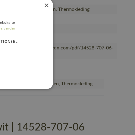
×
sen, Jassen, Thermojassen, Thermokleding
iddelen en productie
ebsite te
es verder
, Vrouwen
OT®
TIONEEL
/mascotsitecore-1ccb8.kxcdn.com/pdf/14528-707-06-
g
ssen, Jassen, Thermojassen, Thermokleding
it | 14528-707-06