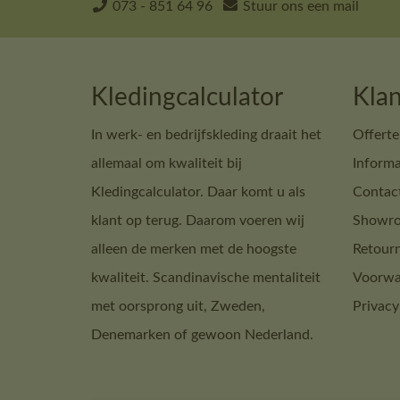
073 - 851 64 96
Stuur ons een mail
Kledingcalculator
Klan
In werk- en bedrijfskleding draait het
Offerte
allemaal om kwaliteit bij
Informa
Kledingcalculator. Daar komt u als
Contac
klant op terug. Daarom voeren wij
Showro
alleen de merken met de hoogste
Retour
kwaliteit. Scandinavische mentaliteit
Voorwa
met oorsprong uit, Zweden,
Privacy
Denemarken of gewoon Nederland.