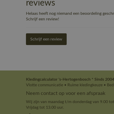
reviews
Helaas heeft nog niemand een beoordeling gesch
Schrijf een review!
Schrijf een review
Kledingcalculator 's-Hertogenbosch * Sinds 2004
Vlotte communicatie • Ruime kledingkeuze • Bedr
Neem contact op voor een afspraak
Wij zijn van maandag t/m donderdag van 9.00 tot
Vrijdag tot 13.00 uur.