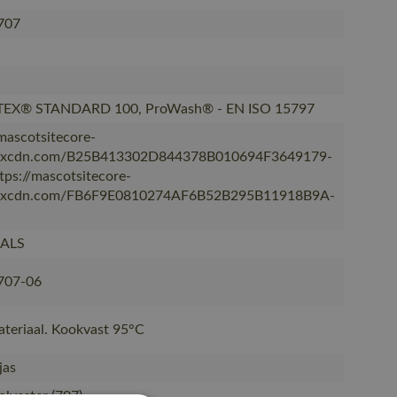
707
EX® STANDARD 100, ProWash® - EN ISO 15797
/mascotsitecore-
kxcdn.com/B25B413302D844378B010694F3649179-
ttps://mascotsitecore-
kxcdn.com/FB6F9E0810274AF6B52B295B11918B9A-
NALS
707-06
ateriaal. Kookvast 95°C
jas
lyester (707)