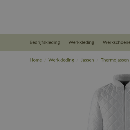
Bedrijfskleding
Werkkleding
Werkschoen
Home
/
Werkkleding
/
Jassen
/
Thermojassen