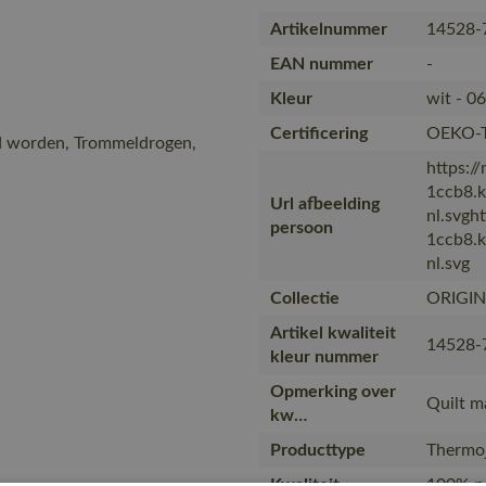
Artikelnummer
14528-
EAN nummer
-
Kleur
wit - 06
Certificering
OEKO-T
igd worden, Trommeldrogen,
https:/
1ccb8.
Url afbeelding
nl.svgh
persoon
1ccb8.
nl.svg
Collectie
ORIGI
Artikel kwaliteit
14528-
kleur nummer
Opmerking over
Quilt m
kw…
Producttype
Thermo
Kwaliteit
100% po