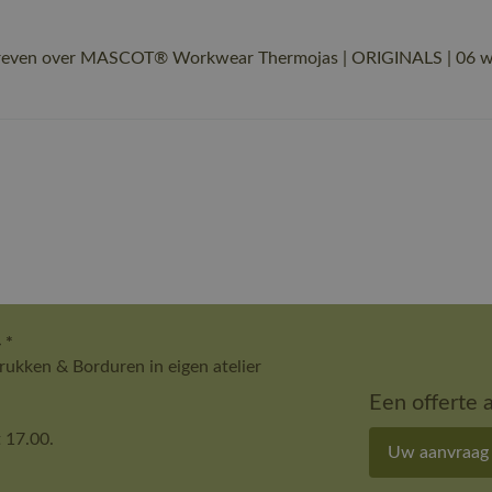
reven over MASCOT® Workwear Thermojas | ORIGINALS | 06 wit |
 *
ukken & Borduren in eigen atelier
Een offerte 
 17.00.
Uw aanvraag