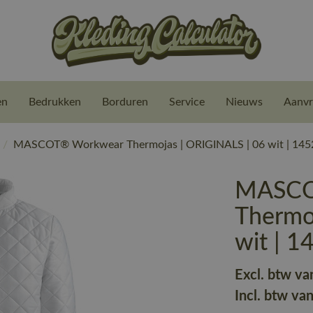
en
Bedrukken
Borduren
Service
Nieuws
Aanvr
/
MASCOT® Workwear Thermojas | ORIGINALS | 06 wit | 145
MASCO
Thermo
wit | 
Excl. btw va
Incl. btw va