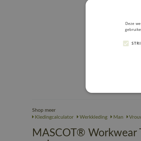
Deze web
gebruike
STR
Shop meer
Kledingcalculator
Werkkleding
Man
Vrou
MASCOT® Workwear Th