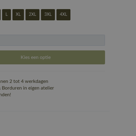
L
XL
2XL
3XL
4XL
Kies een optie
nen 2 tot 4 werkdagen
Borduren in eigen atelier
nden!