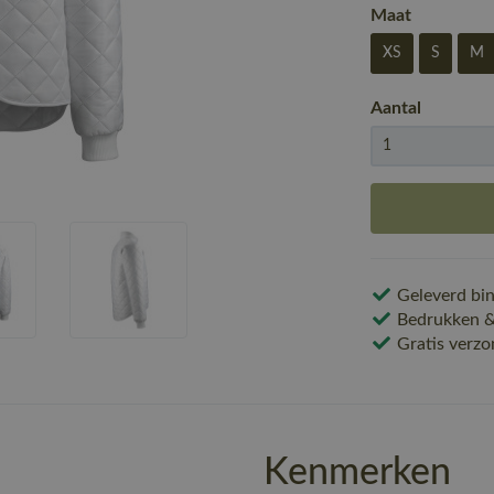
Maat
XS
S
M
Aantal
Geleverd bin
Bedrukken & 
Gratis verzo
Kenmerken