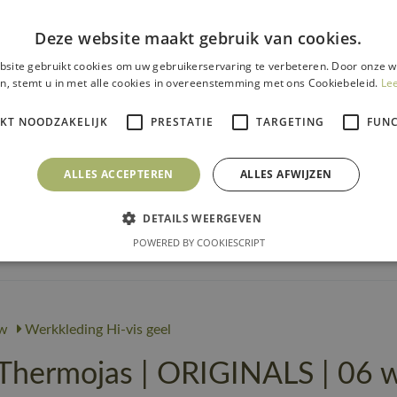
Productcategorie
Werkjas
Deze website maakt gebruik van cookies.
Branche
Levensm
site gebruikt cookies om uw gebruikerservaring te verbeteren. Door onze w
n, stemt u in met alle cookies in overeenstemming met ons Cookiebeleid.
Le
Gebruiker
Mannen
Merk
MASC
IKT NOODZAKELIJK
PRESTATIE
TARGETING
FUNC
https:/
Url product pdf
nl.pdf
ALLES ACCEPTEREN
ALLES AFWIJZEN
Productie en verpakkin
DETAILS WEERGEVEN
POWERED BY COOKIESCRIPT
Productcategorie
Werkja
w
Werkkleding Hi-vis geel
ermojas | ORIGINALS | 06 w