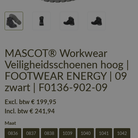
MASCOT® Workwear
Veiligheidsschoenen hoog |
FOOTWEAR ENERGY | 09
zwart | F0136-902-09
Excl. btw
€ 199
,95
Incl. btw
€ 241
,94
Maat
0836
0837
0838
1039
1040
1041
1042