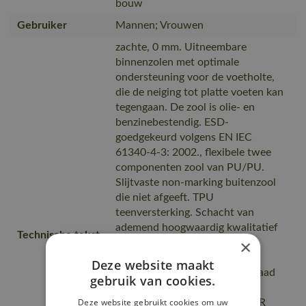
bouw
Gebruiker
Mannen; Vrouwen
zachte, 0 mm. Uitneembare
binnenzolen met optimale
ondersteuning voor de voetholte,
die de neiging tot platte voeten kan
tegengaan. De zool is olie- en
benzinebestendig. ESD-
goedgekeurd volgens EN IEC
61340-4-3: 2002., flexibele twee
componenten zool van PU/PU.
Slijtvaste non-marking buitenzool
die niet afgeeft. TPU
teenversterking. Schacht van
ademend hoogwaardig kwalitatief
Technische tekst
×
volnerfleder. De zool is
hittebestendig tot 140° C.
Deze website maakt
Laddergrip. Profieldiepte 5, draad
gebruik van cookies.
en geleiders. Composiet
Deze website gebruikt cookies om uw
veiligheidsneus. MASCOLAYER