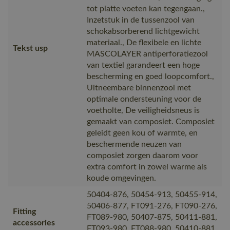
tot platte voeten kan tegengaan.,
Inzetstuk in de tussenzool van
schokabsorberend lichtgewicht
materiaal., De flexibele en lichte
Tekst usp
MASCOLAYER antiperforatiezool
van textiel garandeert een hoge
bescherming en goed loopcomfort.,
Uitneembare binnenzool met
optimale ondersteuning voor de
voetholte, De veiligheidsneus is
gemaakt van composiet. Composiet
geleidt geen kou of warmte, en
beschermende neuzen van
composiet zorgen daarom voor
extra comfort in zowel warme als
koude omgevingen.
50404-876, 50454-913, 50455-914,
50406-877, FT091-276, FT090-276,
Fitting
FT089-980, 50407-875, 50411-881,
accessories
FT093-980, FT088-980, 50410-881,