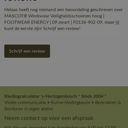
Helaas heeft nog niemand een beoordeling geschreven over
MASCOT® Workwear Veiligheidsschoenen hoog |
FOOTWEAR ENERGY | 09 zwart | F0136-902-09, maar jij
kunt de eerste zijn! Schrijf een review!
Schrijf een review
Kledingcalculator 's-Hertogenbosch * Sinds 2004 *
Vlotte communicatie • Ruime kledingkeuze • Bedrukken &
Borduren in eigen atelier
Neem contact op voor een afspraak
Wij zijn van maandag t/m donderdag van 9.00 tot 17.00.