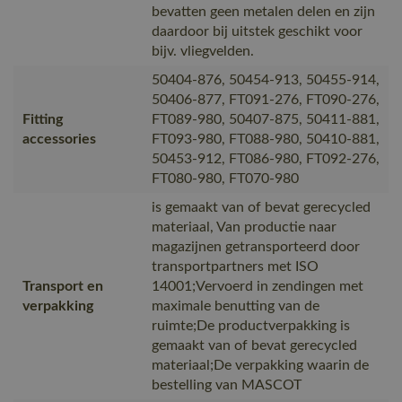
bevatten geen metalen delen en zijn
daardoor bij uitstek geschikt voor
bijv. vliegvelden.
50404-876, 50454-913, 50455-914,
50406-877, FT091-276, FT090-276,
Fitting
FT089-980, 50407-875, 50411-881,
accessories
FT093-980, FT088-980, 50410-881,
50453-912, FT086-980, FT092-276,
FT080-980, FT070-980
is gemaakt van of bevat gerecycled
materiaal, Van productie naar
magazijnen getransporteerd door
transportpartners met ISO
Transport en
14001;Vervoerd in zendingen met
verpakking
maximale benutting van de
ruimte;De productverpakking is
gemaakt van of bevat gerecycled
materiaal;De verpakking waarin de
bestelling van MASCOT