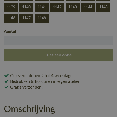
1139
1140
1141
1142
1143
1144
1145
1146
1147
1148
Aantal
Kies een optie
Geleverd binnen 2 tot 4 werkdagen
Bedrukken & Borduren in eigen atelier
Gratis verzonden!
Omschrijving