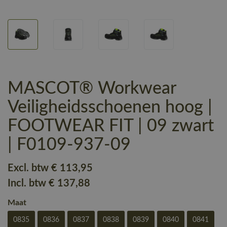
MASCOT® Workwear
Veiligheidsschoenen hoog |
FOOTWEAR FIT | 09 zwart
| F0109-937-09
Excl. btw
€ 113
,95
Incl. btw
€ 137
,88
Maat
0835
0836
0837
0838
0839
0840
0841