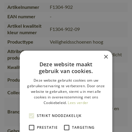
Artikelnummer
F1304-902
EAN nummer
-
Artikel kwaliteit
F1304-902-09
kleur nummer
Producttype
Veiligheidsschoenen hoog
Attributen
×
S7S, BOA® Fit System, waterdicht
producttype
Deze website maakt
Kwaliteit
Volnerfleer (902)
gebruik van cookies.
Veiligheidsschoenen,
Deze website gebruikt cookies om uw
Productcategorie
Veiligheidsschoenen hoog
gebruikerservaring te verbeteren. Door onze
website te gebruiken, stemt u in met alle
Collectie
FOOTWEAR INDUSTRY
cookies in overeenstemming met ons
Bouw en installatie, Zware
Cookiebeleid.
Lees verder
industrie, Weg- en waterbouw en
Branche
industrie, Offshore en
STRIKT NOODZAKELIJK
windindustrie
PRESTATIE
TARGETING
Gebruiker
Mannen