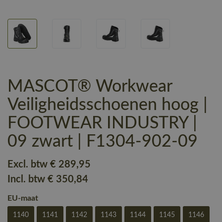
MASCOT® Workwear
Veiligheidsschoenen hoog |
FOOTWEAR INDUSTRY |
09 zwart | F1304-902-09
Excl. btw
€ 289
,95
Incl. btw
€ 350
,84
EU-maat
1140
1141
1142
1143
1144
1145
1146