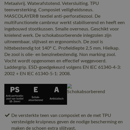
Metaalvrij. Waterafstotend. Vetersluiting. TPU
teenversterking. Composiet veiligheidsneus.
MASCOLAYER® textiel anti-perforatiezool. De
multifunctionele cambreur werkt stabiliserend en heeft een
ingebouwd stootkussen. Smalle overneus. Geschikt voor
knielend werk. De schokabsorberende inlegzolen zijn
uitneembaar, slijtvast en ergonomisch. De zool is
hittebestendig tot 140° C. Profieldiepte 2,5 mm. Hielkap.
De zool is olie- en benzinebestendig. Non marking zool.
Vocht wordt opgenomen en effectief weggevoerd.
Laddergrip. ESD-goedgekeurd volgens EN IEC 61340-4-3:
2002 + EN IEC 61340-5-1: 2008.
De versterkte teen van composiet en de met TPU
verstevigde kruipneus geven de nodige bescherming en
maken de schoen extra slijtvast.