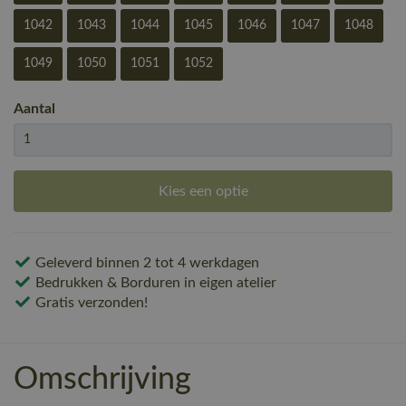
1042
1043
1044
1045
1046
1047
1048
1049
1050
1051
1052
Aantal
Kies een optie
Geleverd binnen 2 tot 4 werkdagen
Bedrukken & Borduren in eigen atelier
Gratis verzonden!
Omschrijving