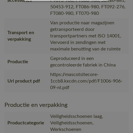
accessories
FT093-980, FT088-980, 50410-881,
50453-912, FT086-980, FT092-276,
FT080-980, FT070-980
Van productie naar magazijnen
getransporteerd door
Transport en
transportpartners met ISO 14001,
verpakking
Vervoerd in zendingen met
maximale benutting van de ruimte
Geproduceerd in een
Productie
gecontroleerde fabriek in China
https://mascotsitecore-
Url product pdf
1ccb8.kxcdn.com/pdf/F1006-906-
09-nl.pdf
Productie en verpakking
Veiligheidsschoenen laag,
Productcategorie
Veiligheidsschoenen,
Werkschoenen