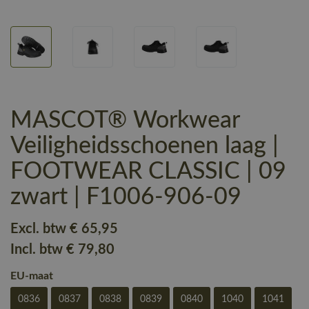
MASCOT® Workwear
Veiligheidsschoenen laag |
FOOTWEAR CLASSIC | 09
zwart | F1006-906-09
Excl. btw
€ 65
,95
Incl. btw
€ 79
,80
EU-maat
0836
0837
0838
0839
0840
1040
1041