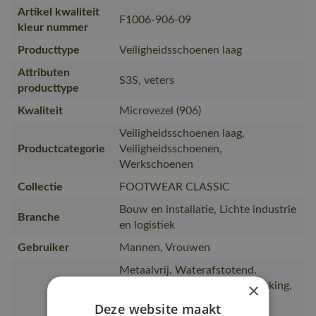
Artikel kwaliteit
F1006-906-09
kleur nummer
Producttype
Veiligheidsschoenen laag
Attributen
S3S, veters
producttype
Kwaliteit
Microvezel (906)
Veiligheidsschoenen laag,
Productcategorie
Veiligheidsschoenen,
Werkschoenen
Collectie
FOOTWEAR CLASSIC
Bouw en installatie, Lichte industrie
Branche
en logistiek
Gebruiker
Mannen, Vrouwen
Metaalvrij. Waterafstotend.
×
Vetersluiting. TPU teenversterking.
Composiet veiligheidsneus.
Deze website maakt