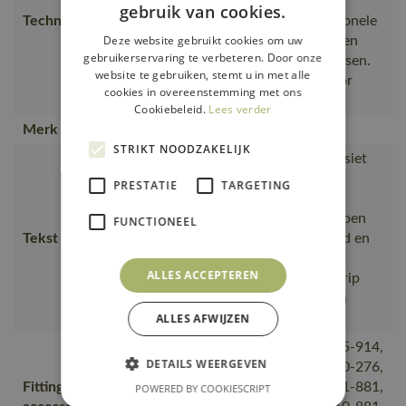
MASCOLAYER® textiel anti-
gebruik van cookies.
Technische tekst
perforatiezool. De multifunctionele
Deze website gebruikt cookies om uw
cambreur werkt stabiliserend en
gebruikerservaring te verbeteren. Door onze
heeft een ingebouwd stootkussen.
website te gebruiken, stemt u in met alle
Smalle overneus. Geschikt voor
cookies in overeenstemming met ons
kniele
Cookiebeleid.
Lees verder
Merk
MASCOT®
STRIKT NOODZAKELIJK
De versterkte teen van composiet
en de met TPU verstevigde
PRESTATIE
TARGETING
kruipneus geven de nodige
bescherming en maken de schoen
FUNCTIONEEL
Tekst usp
extra slijtvast., Waterafstotend en
slijtvast bovenwerk van strak
ALLES ACCEPTEREN
geweven microvezel., Laddergrip
onder de zolen verzekert u van
ALLES AFWIJZEN
optimale gri
50404-876, 50454-913, 50455-914,
DETAILS WEERGEVEN
50406-877, FT091-276, FT090-276,
Fitting
FT089-980, 50407-875, 50411-881,
POWERED BY COOKIESCRIPT