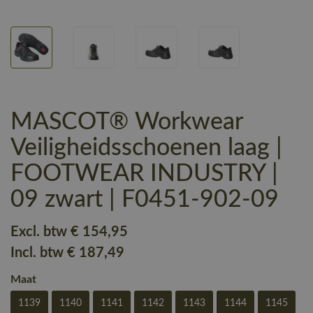
MASCOT® Workwear
Veiligheidsschoenen laag |
FOOTWEAR INDUSTRY |
09 zwart | F0451-902-09
Excl. btw
€ 154
,95
Incl. btw
€ 187
,49
Maat
1139
1140
1141
1142
1143
1144
1145