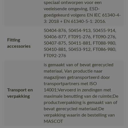
speciaal ontworpen voor een
veeleisende omgeving, ESD-
goedgekeurd volgens EN IEC 61340-4-
3: 2018 + EN 61340-5-1: 2016.
50404-876, 50454-913, 50455-914,
50406-877, FT091-276, FT090-276,
Fitting
50407-875, 50411-881, FT088-980,
accessories
50410-881, 50453-912, FT086-980,
FT092-276
is gemaakt van of bevat gerecycled
materiaal, Van productie naar
magazijnen getransporteerd door
transportpartners met ISO
Transport en
14001;Vervoerd in zendingen met
verpakking
maximale benutting van de ruimte;De
productverpakking is gemaakt van of
bevat gerecycled materiaal;De
verpakking waarin de bestelling van
MASCOT