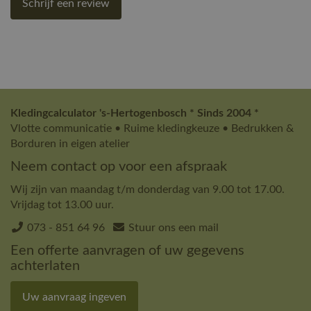
Schrijf een review
Kledingcalculator 's-Hertogenbosch * Sinds 2004 *
Vlotte communicatie • Ruime kledingkeuze • Bedrukken &
Borduren in eigen atelier
Neem contact op voor een afspraak
Wij zijn van maandag t/m donderdag van 9.00 tot 17.00.
Vrijdag tot 13.00 uur.
073 - 851 64 96
Stuur ons een mail
Een offerte aanvragen of uw gegevens
achterlaten
Uw aanvraag ingeven