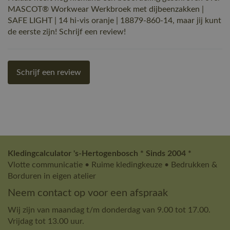
MASCOT® Workwear Werkbroek met dijbeenzakken |
SAFE LIGHT | 14 hi-vis oranje | 18879-860-14, maar jij kunt
de eerste zijn! Schrijf een review!
Schrijf een review
Kledingcalculator 's-Hertogenbosch * Sinds 2004 *
Vlotte communicatie • Ruime kledingkeuze • Bedrukken &
Borduren in eigen atelier
Neem contact op voor een afspraak
Wij zijn van maandag t/m donderdag van 9.00 tot 17.00.
Vrijdag tot 13.00 uur.