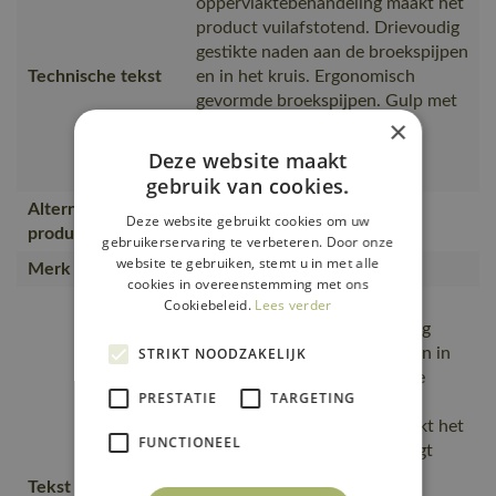
oppervlaktebehandeling maakt het
product vuilafstotend. Drievoudig
gestikte naden aan de broekspijpen
Technische tekst
en in het kruis. Ergonomisch
gevormde broekspijpen. Gulp met
×
rits. D-ring. Voorzakken.
Achterzakken met klep.
Deze website maakt
Dijbeenzakken met klep
gebruik van cookies.
Alternatieve
Deze website gebruikt cookies om uw
16879-860
producten
gebruikerservaring te verbeteren. Door onze
website te gebruiken, stemt u in met alle
Merk
MASCOT®
cookies in overeenstemming met ons
Cookiebeleid.
Lees verder
Het product kan industrieel
gewassen worden., drievoudig
STRIKT NOODZAKELIJK
gestikte naden op de pijpen en in
het kruis voor een extra lange
PRESTATIE
TARGETING
levensduur., Slijtvaste, De
oppervlaktebehandeling maakt het
FUNCTIONEEL
product vuilafstotend en zorgt
daardoor voor een hogere
Tekst usp