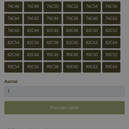
76C46
76C48
76C50
76C52
76C54
76C56
76C64
76C42
76C44
76C58
76C60
76C62
76C66
82C44
82C46
82C48
82C50
82C52
82C54
82C56
82C58
82C60
82C62
82C64
82C66
82C68
90C46
90C48
90C50
90C52
90C54
90C56
90C58
90C60
90C62
90C64
Aantal
Kies een optie