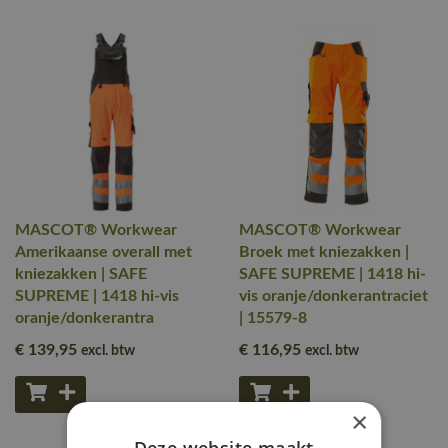
MASCOT® Workwear
MASCOT® Workwear
Amerikaanse overall met
Broek met kniezakken |
kniezakken | SAFE
SAFE SUPREME | 1418 hi-
SUPREME | 1418 hi-vis
vis oranje/donkerantraciet
oranje/donkerantra
| 15579-8
€ 139
,95
€ 116
,95
excl. btw
excl. btw
×
Deze website maakt