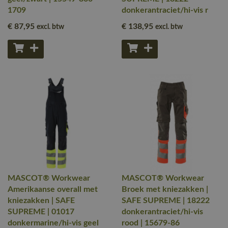
1709
donkerantraciet/hi-vis r
€ 87
,95
€ 138
,95
excl. btw
excl. btw
MASCOT® Workwear
MASCOT® Workwear
Amerikaanse overall met
Broek met kniezakken |
kniezakken | SAFE
SAFE SUPREME | 18222
SUPREME | 01017
donkerantraciet/hi-vis
donkermarine/hi-vis geel
rood | 15679-86