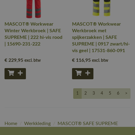
MASCOT® Workwear
MASCOT® Workwear
Winter Werkbroek | SAFE
Werkbroek met
SUPREME | 222 hi-vis rood
spijkerzakken | SAFE
| 15690-231-222
SUPREME | 0917 zwart/hi-
vis geel | 17531-860-091
€ 229
,95
€ 116
,95
excl. btw
excl. btw
1
2
3
4
5
6
>
Home
/
Werkkleding
/
MASCOT® SAFE SUPREME