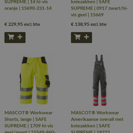
SUPREME | 14 hi-vis
kniezakken | SAFE
oranje | 15690-231-14
SUPREME | 0917 zwart/hi-
vis geel | 15669
€ 229
,95
€ 138
,95
excl. btw
excl. btw
MASCOT® Workwear
MASCOT® Workwear
Shorts, lange | SAFE
Amerikaanse overall met
SUPREME | 1709 hi-vis
kniezakken | SAFE
geel/zwart | 15549-860-
SUPREME | 18222