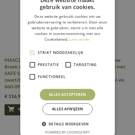
gebruik van cookies.
Deze website gebruikt cookies om uw
gebruikerservaring te verbeteren. Door onze
website te gebruiken, stemt u in met alle
cookies in overeenstemming met ons
Cookiebeleid.
Lees verder
STRIKT NOODZAKELIJK
MASCOT® Workwear
MASCOT® Workwear
PRESTATIE
TARGETING
Broek met kniezakken |
Amerikaanse overall met
SAFE SUPREME | 0917
kniezakken | SAFE
FUNCTIONEEL
zwart/hi-vis geel | 15679-
SUPREME | 17010 hi-vis
860-0917
geel/donkermarine
ALLES ACCEPTEREN
€ 116
,95
€ 139
,95
excl. btw
excl. btw
ALLES AFWIJZEN
DETAILS WEERGEVEN
POWERED BY COOKIESCRIPT