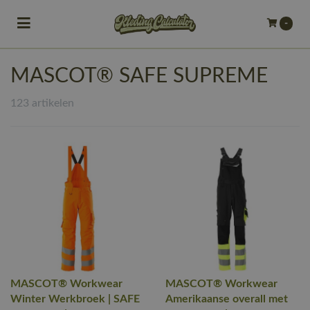
Toggle navigation
-
bmenu (Bedrijfskleding)
MASCOT® SAFE SUPREME
bmenu (Werkkleding)
123 artikelen
ubmenu (Werkschoenen)
ubmenu (Bedrukken)
ubmenu (Borduren)
MASCOT® Workwear
MASCOT® Workwear
Winter Werkbroek | SAFE
Amerikaanse overall met