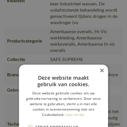
kwaliteit
keer industrieel wassen. De
vuilafstotende behandeling wordt
gereactiveerd tijdens drogen in de
wasdroger (vo
Amerikaanse overalls, Hi-Vis
werkkleding, Amerikaanse
Productcategorie
werkoveralls, Amerikaanse hi-vis
overalls
Collectie
SAFE SUPREME
×
Bouw en installatie, Weg- en
Branche
waterbouw en industrie, Offshore
Deze website maakt
en windindustrie
gebruik van cookies.
Gebruiker
Mannen, Vrouwen
Deze website gebruikt cookies om uw
gebruikerservaring te verbeteren. Door onze
Fluorescerend, met reflecties.
website te gebruiken, stemt u in met alle
Tweekleurig. De
cookies in overeenstemming met ons
oppervlaktebehandeling maakt het
Cookiebeleid.
Lees verder
product vuilafstotend. Drievoudig
Technische tekst
gestikte naden aan de broekspijpen