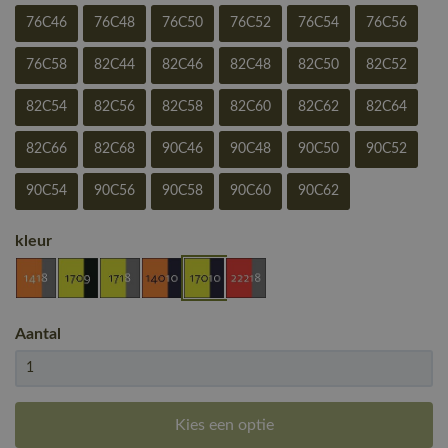
76C46
76C48
76C50
76C52
76C54
76C56
76C58
82C44
82C46
82C48
82C50
82C52
82C54
82C56
82C58
82C60
82C62
82C64
82C66
82C68
90C46
90C48
90C50
90C52
90C54
90C56
90C58
90C60
90C62
kleur
Aantal
Kies een optie