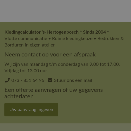
Kledingcalculator 's-Hertogenbosch * Sinds 2004 *
Vlotte communicatie • Ruime kledingkeuze • Bedrukken &
Borduren in eigen atelier
Neem contact op voor een afspraak
Wij zijn van maandag t/m donderdag van 9.00 tot 17.00.
Vrijdag tot 13.00 uur.
073 - 851 64 96
Stuur ons een mail
Een offerte aanvragen of uw gegevens
achterlaten
Uw aanvraag ingeven