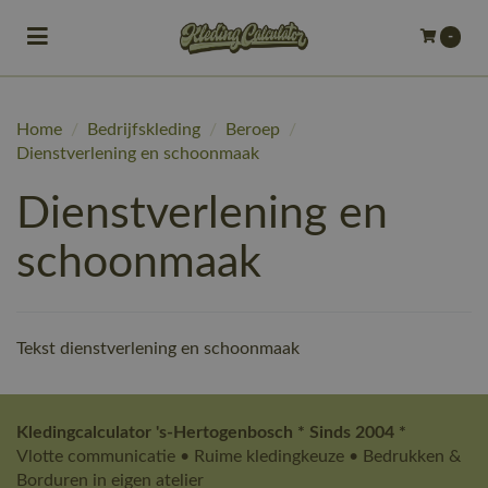
Toggle navigation
-
bmenu (Bedrijfskleding)
Home
/
Bedrijfskleding
/
Beroep
/
bmenu (Werkkleding)
Dienstverlening en schoonmaak
ubmenu (Werkschoenen)
Dienstverlening en
ubmenu (Bedrukken)
schoonmaak
ubmenu (Borduren)
Tekst dienstverlening en schoonmaak
Kledingcalculator 's-Hertogenbosch * Sinds 2004 *
Vlotte communicatie • Ruime kledingkeuze • Bedrukken &
Borduren in eigen atelier