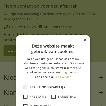
Neem contact op voor een afspraak
Wij zijn van maandag t/m donderdag van 9.00 tot 17.00.
Vrijdag tot 13.00 uur.
073 - 851 64 96
Stuur ons een mail
Een offerte aanvragen of uw gegevens
×
achterlaten
Deze website maakt
gebruik van cookies.
Uw aanvraag ingeven
Deze website gebruikt cookies om uw
gebruikerservaring te verbeteren. Door onze
website te gebruiken, stemt u in met alle
cookies in overeenstemming met ons
Kledingcalculator
Cookiebeleid.
Lees verder
STRIKT NOODZAKELIJK
Klantenservice
PRESTATIE
TARGETING