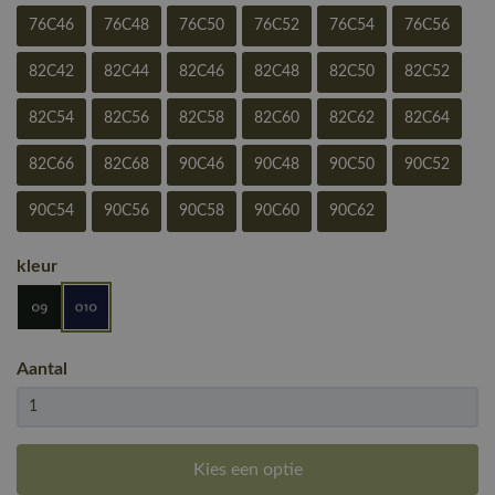
76C46
76C48
76C50
76C52
76C54
76C56
82C42
82C44
82C46
82C48
82C50
82C52
82C54
82C56
82C58
82C60
82C62
82C64
82C66
82C68
90C46
90C48
90C50
90C52
90C54
90C56
90C58
90C60
90C62
kleur
Aantal
Kies een optie