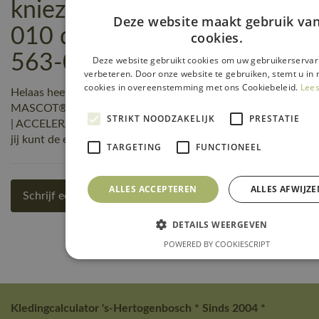
kniezakken | ACCELERATE |
Deze website maakt gebruik va
010 donkermarine | 20769-
cookies.
563-010 reviews
Deze website gebruikt cookies om uw gebruikerservar
verbeteren. Door onze website te gebruiken, stemt u in 
cookies in overeenstemming met ons Cookiebeleid.
Lees
Helaas heeft nog niemand een beoordeling geschreven over
MASCOT® Workwear Amerikaanse overall met kniezakken
STRIKT NOODZAKELIJK
PRESTATIE
| ACCELERATE | 010 donkermarine | 20769-563-010, maar
jij kunt de eerste zijn! Schrijf een review!
TARGETING
FUNCTIONEEL
ALLES ACCEPTEREN
ALLES AFWIJZE
Schrijf een review
DETAILS WEERGEVEN
POWERED BY COOKIESCRIPT
Kledingcalculator 's-Hertogenbosch * Sinds 2004 *