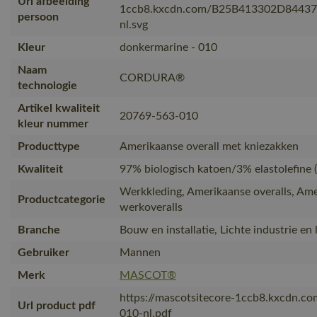
Url afbeelding
1ccb8.kxcdn.com/B25B413302D8443
persoon
nl.svg
Kleur
donkermarine - 010
Naam
CORDURA®
technologie
Artikel kwaliteit
20769-563-010
kleur nummer
Producttype
Amerikaanse overall met kniezakken
Kwaliteit
97% biologisch katoen/3% elastolefine 
Werkkleding, Amerikaanse overalls, Am
Productcategorie
werkoveralls
Branche
Bouw en installatie, Lichte industrie en 
Gebruiker
Mannen
Merk
MASCOT®
https://mascotsitecore-1ccb8.kxcdn.c
Url product pdf
010-nl.pdf