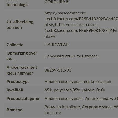
CORDURA®
technologie
https://mascotsitecore-
1ccb8.kxcdn.com/B25B413302D8443
Url afbeelding
nl.svghttps://mascotsitecore-
persoon
1ccb8.kxcdn.com/FB6F9E0810274AF
nl.svg
Collectie
HARDWEAR
Opmerking over
Canvasstructuur met stretch.
kw…
Artikel kwaliteit
08269-010-05
kleur nummer
Producttype
Amerikaanse overall met kniezakken
Kwaliteit
65% polyester/35% katoen (010)
Productcategorie
Amerikaanse overalls, Amerikaanse wer
Bouw en installatie, Corporate Wear, 
Branche
industrie