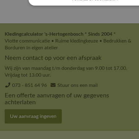
Kledingcalculator 's-Hertogenbosch * Sinds 2004 *
Vlotte communicatie • Ruime kledingkeuze • Bedrukken &
Borduren in eigen atelier
Neem contact op voor een afspraak
Wij zijn van maandag t/m donderdag van 9.00 tot 17.00.
Vrijdag tot 13.00 uur.
073 - 851 64 96
Stuur ons een mail
Een offerte aanvragen of uw gegevens
achterlaten
Uw aanvraag ingeven