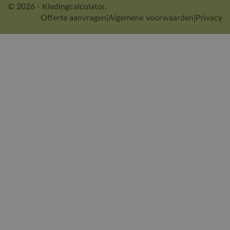
© 2026 - Kledingcalculator.
Offerte aanvragen
|
Algemene voorwaarden
|
Privacy