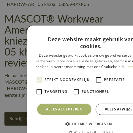
| HARDWEAR | 05 khaki | 08269-010-05
MASCOT® Workwear
Amerikaanse overall met
Deze website maakt gebruik va
kniezakken | HARDWEAR |
cookies.
05 khaki | 08269-010-05
Deze website gebruikt cookies om uw gebruikerservar
verbeteren. Door onze website te gebruiken, stemt u in 
reviews
cookies in overeenstemming met ons Cookiebeleid.
Lee
Helaas heeft nog niemand een beoordeling geschreven over
STRIKT NOODZAKELIJK
PRESTATIE
MASCOT® Workwear Amerikaanse overall met kniezakken
| HARDWEAR | 05 khaki | 08269-010-05, maar jij kunt de
TARGETING
FUNCTIONEEL
eerste zijn! Schrijf een review!
ALLES ACCEPTEREN
ALLES AFWIJZ
Schrijf een review
DETAILS WEERGEVEN
POWERED BY COOKIESCRIPT