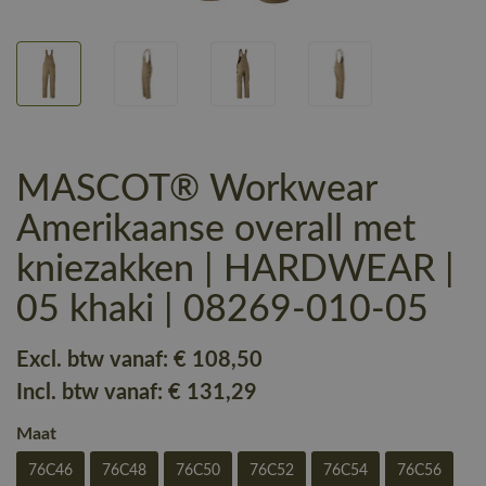
MASCOT® Workwear
Amerikaanse overall met
kniezakken | HARDWEAR |
05 khaki | 08269-010-05
Excl. btw vanaf:
€ 108
,50
Incl. btw vanaf:
€ 131
,29
Maat
76C46
76C48
76C50
76C52
76C54
76C56