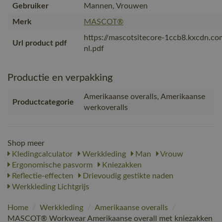
Gebruiker
Mannen, Vrouwen
Merk
MASCOT®
https://mascotsitecore-1ccb8.kxcdn.c
Url product pdf
nl.pdf
Productie en verpakking
Amerikaanse overalls, Amerikaanse
Productcategorie
werkoveralls
Shop meer
Kledingcalculator
Werkkleding
Man
Vrouw
Ergonomische pasvorm
Kniezakken
Reflectie-effecten
Drievoudig gestikte naden
Werkkleding Lichtgrijs
Home
/
Werkkleding
/
Amerikaanse overalls
/
MASCOT® Workwear Amerikaanse overall met kniezakken