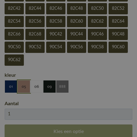
82C42
82C44
82C46
82C48
82C50
82C52
82C54
82C56
82C58
82C60
82C62
82C64
82C66
82C68
90C42
90C44
90C46
90C48
90C50
90C52
90C54
90C56
90C58
90C60
90C62
kleur
Aantal
Kies een optie