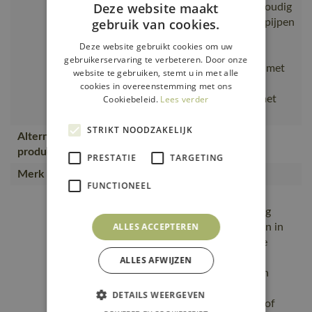
Deze website maakt
materiaal. Tweekleurig. Drievoudig
gebruik van cookies.
gestikte naden aan de broekspijpen
en in het kruis. Ergonomisch
Deze website gebruikt cookies om uw
gevormde broekspijpen.
gebruikerservaring te verbeteren. Door onze
Verstelbare schouderbanden met
website te gebruiken, stemt u in met alle
korte sterke elastieken en
cookies in overeenstemming met ons
kunststof gespen. Borstzak met
Cookiebeleid.
Lees verder
opening voor pennen
STRIKT NOODZAKELIJK
Alternatieve
12169-442, 10569-442
producten
PRESTATIE
TARGETING
Merk
MASCOT®
FUNCTIONEEL
Het product kan industrieel
gewassen worden., drievoudig
ALLES ACCEPTEREN
gestikte naden op de pijpen en in
het kruis voor een extra lange
levensduur., Slijtvaste,
ALLES AFWIJZEN
Gecertificeerd voor gebruik in
combinatie met MASCOT-
DETAILS WEERGEVEN
kniebeschermertype SHORT of