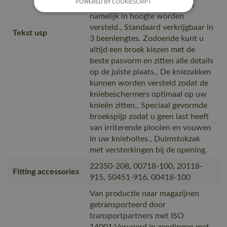
POWERED BY COOKIESCRIPT
LONG, de kniezakken kunnen
namelijk in hoogte worden
versteld., Standaard verkrijgbaar in
Tekst usp
3 beenlengtes. Zodoende kunt u
altijd een broek kiezen met de
beste pasvorm en zitten alle details
op de juiste plaats., De kniezakken
kunnen worden versteld zodat de
kniebeschermers optimaal op uw
knieën zitten., Speciaal gevormde
broekspijp zodat u geen last heeft
van irriterende plooien en vouwen
in uw knieholtes., Duimstokzak
met versterkingen bij de opening.
22350-208, 00718-100, 20118-
Fitting accessories
915, 50451-916, 00418-100
Van productie naar magazijnen
getransporteerd door
transportpartners met ISO
14001;Vervoerd in zendingen met