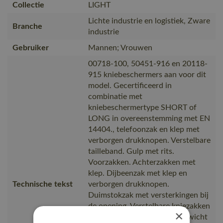
Collectie
LIGHT
Lichte industrie en logistiek, Zware
Branche
industrie
Gebruiker
Mannen; Vrouwen
00718-100, 50451-916 en 20118-
915 kniebeschermers aan voor dit
model. Gecertificeerd in
combinatie met
kniebeschermertype SHORT of
LONG in overeenstemming met EN
14404., telefoonzak en klep met
verborgen drukknopen. Verstelbare
tailleband. Gulp met rits.
Voorzakken. Achterzakken met
klep. Dijbeenzak met klep en
Technische tekst
verborgen drukknopen.
Duimstokzak met versterkingen bij
de opening. Verstelbare kniezakken
×
van polyester. Contr, Lichtgewicht