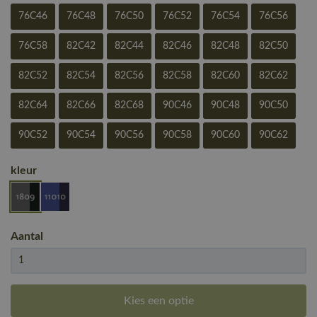
76C46
76C48
76C50
76C52
76C54
76C56
76C58
82C42
82C44
82C46
82C48
82C50
82C52
82C54
82C56
82C58
82C60
82C62
82C64
82C66
82C68
90C46
90C48
90C50
90C52
90C54
90C56
90C58
90C60
90C62
kleur
Aantal
Kies een optie