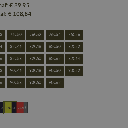
naf:
€ 89
,95
naf:
€ 108
,84
48
76C50
76C52
76C54
76C56
44
82C46
82C48
82C50
82C52
56
82C58
82C60
82C62
82C64
68
90C46
90C48
90C50
90C52
56
90C58
90C60
90C62