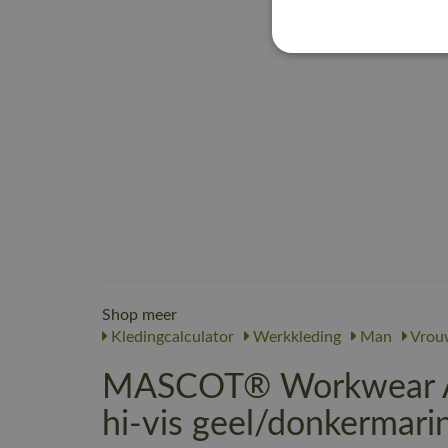
Shop meer
Kledingcalculator
Werkkleding
Man
Vrou
MASCOT® Workwear Ame
hi-vis geel/donkermari