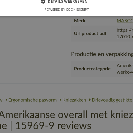
DETAILS WEERGEVEN
Branche
Weg- en
POWERED BY COOKIESCRIPT
Gebruiker
Mannen
Merk
MASC
https:/
Url product pdf
17010-n
Productie en verpakkin
Amerika
Productcategorie
werkove
w
Ergonomische pasvorm
Kniezakken
Drievoudig gestikte
rikaanse overall met knieza
ne | 15969-9 reviews