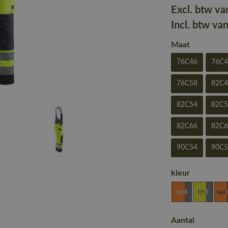
Excl. btw va
Incl. btw va
Maat
76C46
76C
76C58
82C
82C54
82C
82C66
82C
90C54
90C
kleur
Aantal