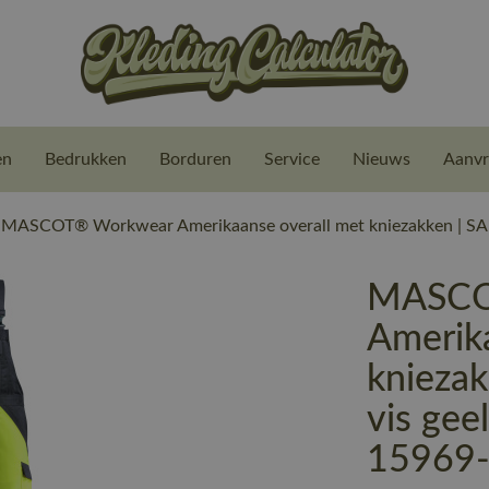
en
Bedrukken
Borduren
Service
Nieuws
Aanvr
MASCOT® Workwear Amerikaanse overall met kniezakken | SAF 
MASCO
Amerik
kniezak
vis gee
15969