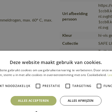
https:/
1ccb8.
Url afbeelding
nl.svgh
persoon
ommeldrogen, max. 60° C, max.
1ccb8.
nl.svg
Kleur
hi-vis 
Collectie
SAFE L
Twill. 
Opmerking over
haar ei
kw…
Deze website maakt gebruik van cookies.
keer in
site gebruikt cookies om uw gebruikerservaring te verbeteren. Door onze w
Artikel kwaliteit
15969-
n, stemt u in met alle cookies in overeenstemming met ons Cookiebeleid.
Le
kleur nummer
Producttype
Amerika
IKT NOODZAKELIJK
PRESTATIE
TARGETING
FUNC
Kwaliteit
80% pol
Amerika
ALLES ACCEPTEREN
ALLES AFWIJZEN
Productcategorie
werkove