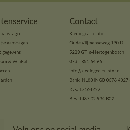
tenservice
Contact
 aanvragen
Kledingcalculator
tie aanvragen
Oude Vlijmenseweg 190 D
t gegevens
5223 GT ‘s-Hertogenbosch
om & Winkel
073 - 851 64 96
neren
info@kledingcalculator.nl
arden
Bank: NL88 INGB 0676 4327 
Kvk: 17164299
Btw:1487.02.934.B02
Volg ons op social media
K