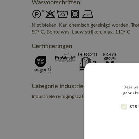
Wasvoorschriften
Niet bleken, Kan chemisch gereinigd worden, Tr
80° C, Bonte was, Lauw strijken, max. 110° C
Certificeringen
Categorie industrieel onderhoud
Deze web
gebruike
Industriële reinigingscategorie A2
STR