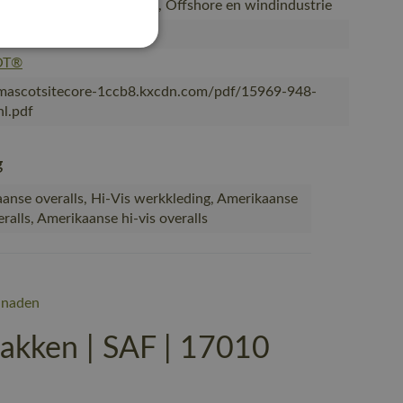
 waterbouw en industrie, Offshore en windindustrie
, Vrouwen
OT®
/mascotsitecore-1ccb8.kxcdn.com/pdf/15969-948-
l.pdf
g
anse overalls, Hi-Vis werkkleding, Amerikaanse
ralls, Amerikaanse hi-vis overalls
 naden
kken | SAF | 17010