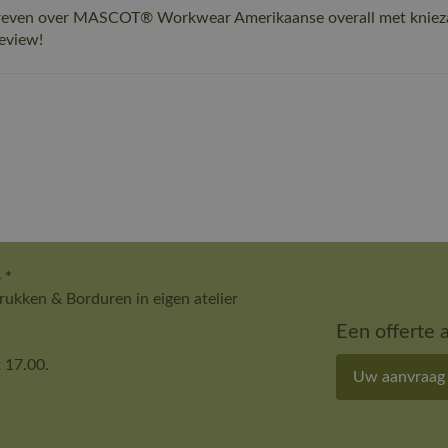
reven over MASCOT® Workwear Amerikaanse overall met kniezakk
review!
 *
ukken & Borduren in eigen atelier
Een offerte 
 17.00.
Uw aanvraag