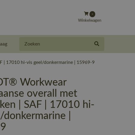
-
Winkelwagen
Zoeken
aag
| 17010 hi-vis geel/donkermarine | 15969-9
T® Workwear
aanse overall met
ken | SAF | 17010 hi-
l/donkermarine |
-9