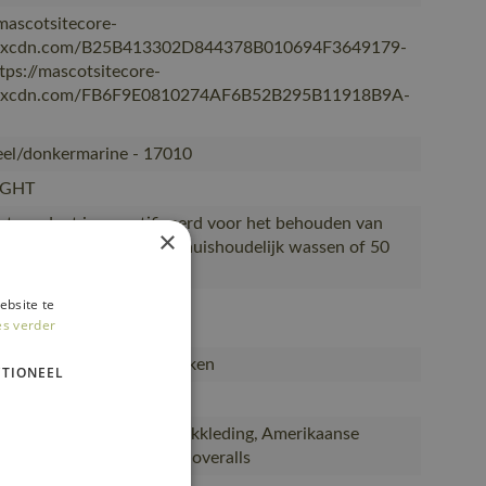
/mascotsitecore-
kxcdn.com/B25B413302D844378B010694F3649179-
ttps://mascotsitecore-
kxcdn.com/FB6F9E0810274AF6B52B295B11918B9A-
geel/donkermarine - 17010
IGHT
Het product is gecertificeerd voor het behouden van
×
genschappen tot 50 keer huishoudelijk wassen of 50
dustrieel wassen.
ebsite te
948-17010
es verder
anse overall met kniezakken
TIONEEL
yester/20% katoen (948)
anse overalls, Hi-Vis werkkleding, Amerikaanse
ralls, Amerikaanse hi-vis overalls