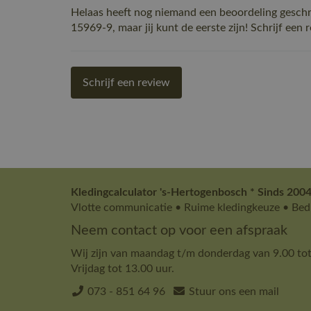
Helaas heeft nog niemand een beoordeling gesch
15969-9, maar jij kunt de eerste zijn! Schrijf een 
Schrijf een review
Kledingcalculator 's-Hertogenbosch * Sinds 2004
Vlotte communicatie • Ruime kledingkeuze • Bedr
Neem contact op voor een afspraak
Wij zijn van maandag t/m donderdag van 9.00 tot
Vrijdag tot 13.00 uur.
073 - 851 64 96
Stuur ons een mail