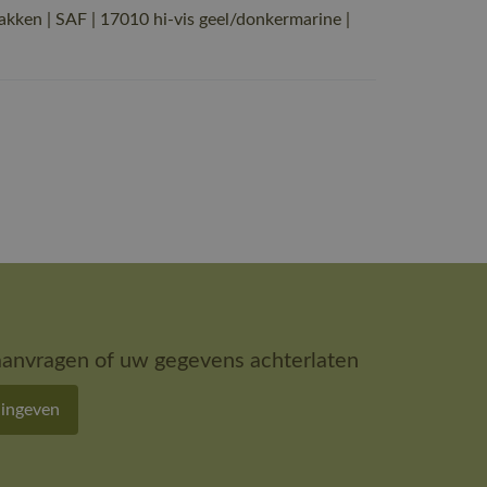
en | SAF | 17010 hi-vis geel/donkermarine |
aanvragen of uw gegevens achterlaten
 ingeven