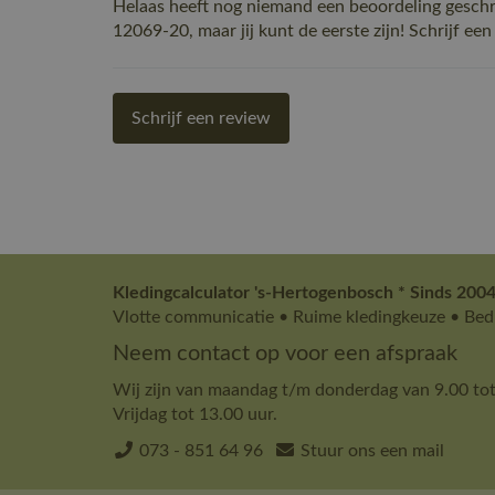
Helaas heeft nog niemand een beoordeling gesc
12069-20, maar jij kunt de eerste zijn! Schrijf een
Schrijf een review
Kledingcalculator 's-Hertogenbosch * Sinds 2004
Vlotte communicatie • Ruime kledingkeuze • Bedr
Neem contact op voor een afspraak
Wij zijn van maandag t/m donderdag van 9.00 tot
Vrijdag tot 13.00 uur.
073 - 851 64 96
Stuur ons een mail