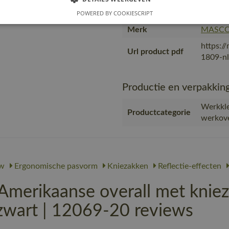
POWERED BY COOKIESCRIPT
Gebruiker
Mannen
Merk
MASC
https:/
Url product pdf
1809-nl
Productie en verpakkin
Werkkle
Productcategorie
werkove
w
Ergonomische pasvorm
Kniezakken
Reflectie-effecten
rikaanse overall met kniez
zwart | 12069-20 reviews