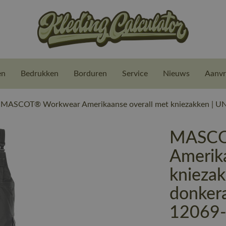
en
Bedrukken
Borduren
Service
Nieuws
Aanvr
MASCOT® Workwear Amerikaanse overall met kniezakken | UNI
MASCO
Amerik
knieza
donkera
12069