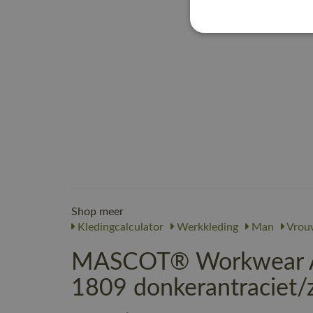
Shop meer
Kledingcalculator
Werkkleding
Man
Vrou
MASCOT® Workwear Ame
1809 donkerantraciet/