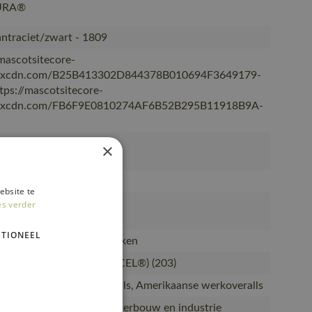
URA®
ntraciet/zwart - 1809
/mascotsitecore-
kxcdn.com/B25B413302D844378B010694F3649179-
ttps://mascotsitecore-
kxcdn.com/FB6F9E0810274AF6B52B295B11918B9A-
×
E
ebsite te
es verder
203-1809
TIONEEL
anse overall met kniezakken
yester/30% lyocell (TENCEL®) (203)
ding, Amerikaanse overalls, Amerikaanse werkoveralls
 installatie, Weg- en waterbouw en industrie