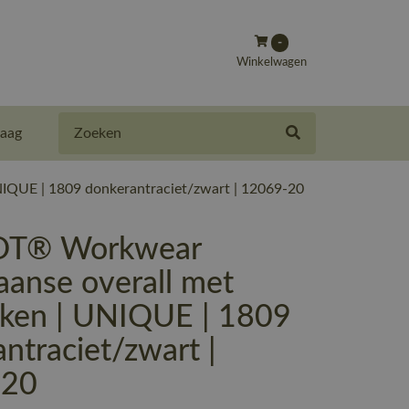
-
Winkelwagen
Zoeken
aag
QUE | 1809 donkerantraciet/zwart | 12069-20
T® Workwear
aanse overall met
kken | UNIQUE | 1809
ntraciet/zwart |
-20