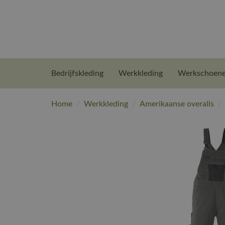
Bedrijfskleding
Werkkleding
Werkschoen
Home
/
Werkkleding
/
Amerikaanse overalls
/