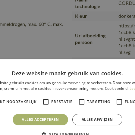
Naam
CORD
technologie
Kleur
donkera
ommeldrogen, max. 60° C, max.
https:/
1ccb8.
Url afbeelding
nl.svgh
persoon
1ccb8.
nl.svg
Opmerking over
Twill.
kw…
Deze website maakt gebruik van cookies.
Collectie
UNIQU
site gebruikt cookies om uw gebruikerservaring te verbeteren. Door onze w
Artikel kwaliteit
n, stemt u in met alle cookies in overeenstemming met ons Cookiebeleid.
Le
12069-
kleur nummer
IKT NOODZAKELIJK
PRESTATIE
TARGETING
FUNC
Producttype
Amerika
Kwaliteit
70% pol
ALLES ACCEPTEREN
ALLES AFWIJZEN
Productcategorie
Werkkle
Branche
Bouw en
DETAILS WEERGEVEN