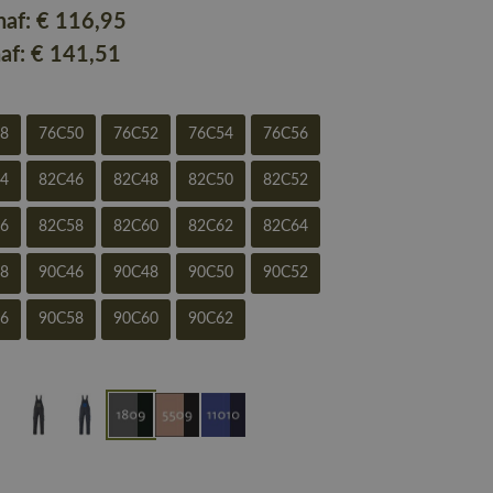
naf:
€ 116
,95
naf:
€ 141
,51
48
76C50
76C52
76C54
76C56
44
82C46
82C48
82C50
82C52
56
82C58
82C60
82C62
82C64
68
90C46
90C48
90C50
90C52
56
90C58
90C60
90C62