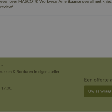
hreven over MASCOT® Workwear Amerikaanse overall met knieza
 review!
 *
ukken & Borduren in eigen atelier
Een offerte 
 17.00.
Uw aanvraag