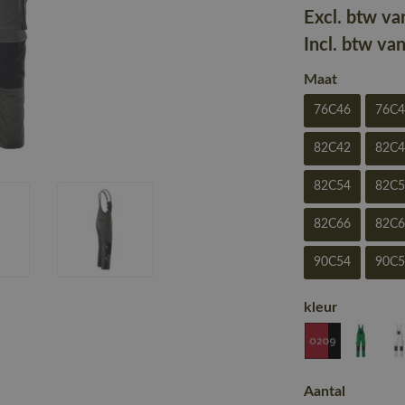
Excl. btw va
Incl. btw va
Maat
76C46
76C
82C42
82C
82C54
82C
82C66
82C
90C54
90C
kleur
Aantal