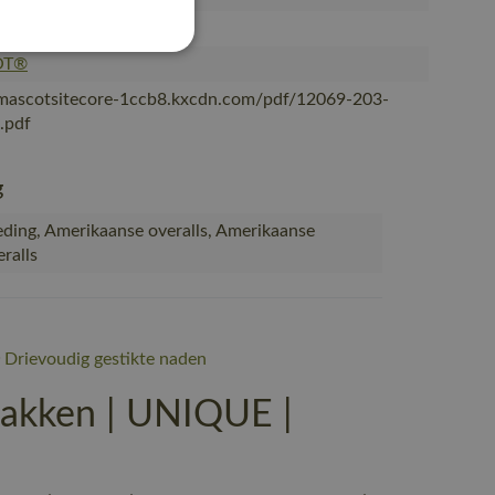
, Vrouwen
OT®
/mascotsitecore-1ccb8.kxcdn.com/pdf/12069-203-
.pdf
g
ding, Amerikaanse overalls, Amerikaanse
ralls
Drievoudig gestikte naden
akken | UNIQUE |