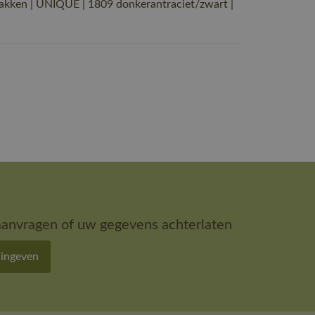
kken | UNIQUE | 1809 donkerantraciet/zwart |
aanvragen of uw gegevens achterlaten
 ingeven