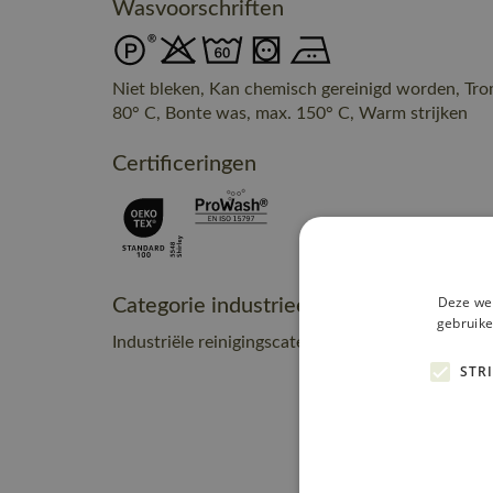
Wasvoorschriften
Niet bleken, Kan chemisch gereinigd worden, Tr
80° C, Bonte was, max. 150° C, Warm strijken
Certificeringen
Deze web
Categorie industrieel onderhoud
gebruike
Industriële reinigingscategorie A1
STR