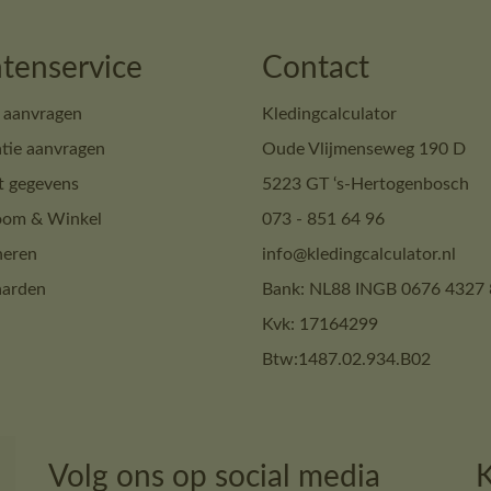
tenservice
Contact
 aanvragen
Kledingcalculator
tie aanvragen
Oude Vlijmenseweg 190 D
t gegevens
5223 GT ‘s-Hertogenbosch
om & Winkel
073 - 851 64 96
neren
info@kledingcalculator.nl
arden
Bank: NL88 INGB 0676 4327 
Kvk: 17164299
Btw:1487.02.934.B02
Volg ons op social media
K