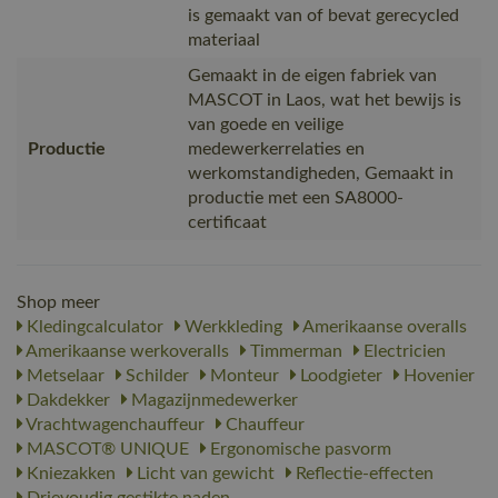
is gemaakt van of bevat gerecycled
materiaal
Gemaakt in de eigen fabriek van
MASCOT in Laos, wat het bewijs is
van goede en veilige
Productie
medewerkerrelaties en
werkomstandigheden, Gemaakt in
productie met een SA8000-
certificaat
Shop meer
Kledingcalculator
Werkkleding
Amerikaanse overalls
Amerikaanse werkoveralls
Timmerman
Electricien
Metselaar
Schilder
Monteur
Loodgieter
Hovenier
Dakdekker
Magazijnmedewerker
Vrachtwagenchauffeur
Chauffeur
MASCOT® UNIQUE
Ergonomische pasvorm
Kniezakken
Licht van gewicht
Reflectie-effecten
Drievoudig gestikte naden