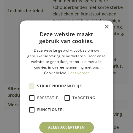
en in het kruis. Verstelbare
schouderbanden met korte sterke
Technische tekst
elastieken en kunststof gespen.
Borstzak met klep, telefoonzakje
×
en verborgen drukknopen. D-ring.
Deze website maakt
Binnenzak met klittenbandsluiting.
gebruik van cookies.
Verstelbare tailleband.
Ergonomisch gevormde
Deze website gebruikt cookies om uw
broekspijpen. Gulp met rits.
gebruikerservaring te verbeteren. Door onze
Voorzakken. Achterzakken met
website te gebruiken, stemt u in met alle
versterking. Verstelbare hamerlus.
cookies in overeenstemming met ons
Dijbeenzak met telefoonzak en
Cookiebeleid.
Lees verder
klep
STRIKT NOODZAKELIJK
Alternatieve
12069-203, 10569-442
producten
PRESTATIE
TARGETING
Merk
MASCOT®
FUNCTIONEEL
Extra zichtbaar voor de omgeving
door de reflectieaccenten.,
ALLES ACCEPTEREN
drievoudig gestikte naden op de