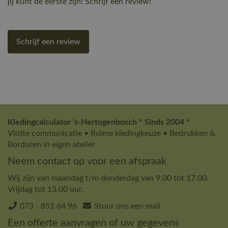
jij kunt de eerste zijn! Schrijf een review!
Schrijf een review
Kledingcalculator 's-Hertogenbosch * Sinds 2004 *
Vlotte communicatie • Ruime kledingkeuze • Bedrukken &
Borduren in eigen atelier
Neem contact op voor een afspraak
Wij zijn van maandag t/m donderdag van 9.00 tot 17.00.
Vrijdag tot 13.00 uur.
073 - 851 64 96
Stuur ons een mail
Een offerte aanvragen of uw gegevens