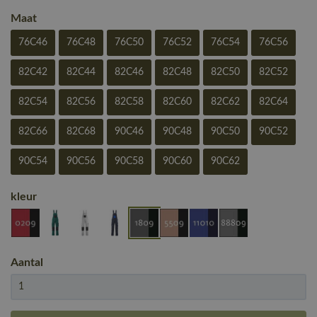
Maat
76C46
76C48
76C50
76C52
76C54
76C56
82C42
82C44
82C46
82C48
82C50
82C52
82C54
82C56
82C58
82C60
82C62
82C64
82C66
82C68
90C46
90C48
90C50
90C52
90C54
90C56
90C58
90C60
90C62
kleur
Aantal