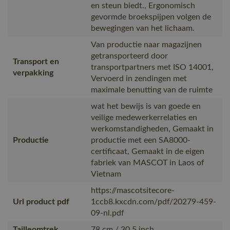
en steun biedt., Ergonomisch
gevormde broekspijpen volgen de
bewegingen van het lichaam.
Van productie naar magazijnen
getransporteerd door
Transport en
transportpartners met ISO 14001,
verpakking
Vervoerd in zendingen met
maximale benutting van de ruimte
wat het bewijs is van goede en
veilige medewerkerrelaties en
werkomstandigheden, Gemaakt in
Productie
productie met een SA8000-
certificaat, Gemaakt in de eigen
fabriek van MASCOT in Laos of
Vietnam
https://mascotsitecore-
Url product pdf
1ccb8.kxcdn.com/pdf/20279-459-
09-nl.pdf
Tailleomtrek
78 cm / 30.5 inch