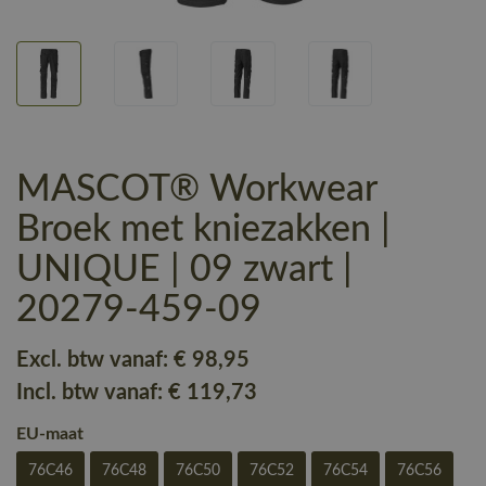
MASCOT® Workwear
Broek met kniezakken |
UNIQUE | 09 zwart |
20279-459-09
Excl. btw vanaf:
€ 98
,95
Incl. btw vanaf:
€ 119
,73
EU-maat
76C46
76C48
76C50
76C52
76C54
76C56