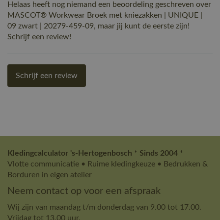
Helaas heeft nog niemand een beoordeling geschreven over
MASCOT® Workwear Broek met kniezakken | UNIQUE |
09 zwart | 20279-459-09, maar jij kunt de eerste zijn!
Schrijf een review!
Schrijf een review
Kledingcalculator 's-Hertogenbosch * Sinds 2004 *
Vlotte communicatie • Ruime kledingkeuze • Bedrukken &
Borduren in eigen atelier
Neem contact op voor een afspraak
Wij zijn van maandag t/m donderdag van 9.00 tot 17.00.
Vrijdag tot 13.00 uur.