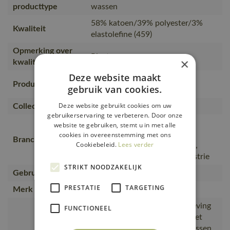
producttype
wassen
58% katoen/39% polyester/3%
Kwaliteit
elastolefine (459)
Opmerking over
Ripstop.
×
kwaliteit
Deze website maakt
Werkkleding, Broeken,
Productcategorie
gebruik van cookies.
Werkbroeken
Deze website gebruikt cookies om uw
Collectie
UNIQUE
gebruikerservaring te verbeteren. Door onze
Bouw en installatie, Lichte
website te gebruiken, stemt u in met alle
industrie en logistiek,
cookies in overeenstemming met ons
Branche
Cookiebeleid.
Lees verder
Levensmiddelen en productie,
Weg- en waterbouw en industrie
STRIKT NOODZAKELIJK
Gebruiker
Mannen, Vrouwen
PRESTATIE
TARGETING
Merk
MASCOT®
Extra zichtbaar voor de omgeving
FUNCTIONEEL
door de reflectieaccenten., Het
product kan industrieel gewassen