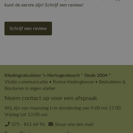
kunt de eerste zijn! Schrijf een review!
Schrijf een review
Kledingcalculator 's-Hertogenbosch * Sinds 2004 *
Vlotte communicatie • Ruime kledingkeuze • Bedrukken &
Borduren in eigen atelier
Neem contact op voor een afspraak
Wij zijn van maandag t/m donderdag van 9.00 tot 17.00.
Vrijdag tot 13.00 uur.
073 - 851 64 96
Stuur ons een mail