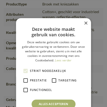
Producttype
Broek met kniezakken
Cotton+, geschikt voor industrieel
Attributen
wassen, reflectie-effecten,
producttype
×
tweekleurig
Deze website maakt
58% katoen/39% polyester/3%
Kwaliteit
gebruik van cookies.
elastolefine (459)
Deze website gebruikt cookies om uw
Opmerking over
Ripstop.
gebruikerservaring te verbeteren. Door onze
kwaliteit
website te gebruiken, stemt u in met alle
cookies in overeenstemming met ons
Werkkleding, Broeken,
Productcategorie
Cookiebeleid.
Lees verder
Werkbroeken
Collectie
UNIQUE
STRIKT NOODZAKELIJK
Bouw en installatie, Lichte
PRESTATIE
TARGETING
industrie en logistiek,
Branche
Levensmiddelen en productie,
FUNCTIONEEL
Weg- en waterbouw en industrie
Gebruiker
Mannen, Vrouwen
ALLES ACCEPTEREN