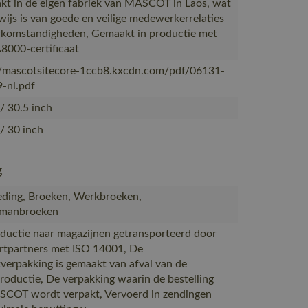
t in de eigen fabriek van MASCOT in Laos, wat
wijs is van goede en veilige medewerkerrelaties
komstandigheden, Gemaakt in productie met
8000-certificaat
//mascotsitecore-1ccb8.kxcdn.com/pdf/06131-
-nl.pdf
/ 30.5 inch
/ 30 inch
g
ding, Broeken, Werkbroeken,
manbroeken
ductie naar magazijnen getransporteerd door
rtpartners met ISO 14001, De
verpakking is gemaakt van afval van de
productie, De verpakking waarin de bestelling
COT wordt verpakt, Vervoerd in zendingen