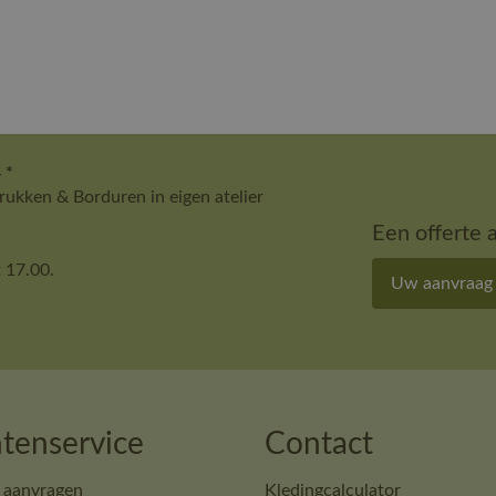
 *
ukken & Borduren in eigen atelier
Een offerte 
 17.00.
Uw aanvraag
tenservice
Contact
 aanvragen
Kledingcalculator