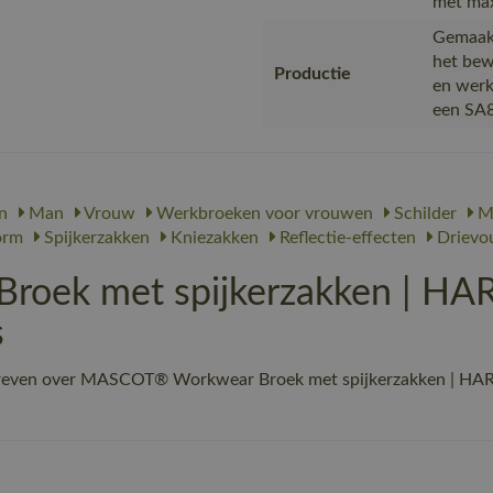
met max
Gemaakt
het bew
Productie
en werk
een SA8
n
Man
Vrouw
Werkbroeken voor vrouwen
Schilder
Me
orm
Spijkerzakken
Kniezakken
Reflectie-effecten
Drievou
ek met spijkerzakken | HAR
s
hreven over MASCOT® Workwear Broek met spijkerzakken | HAR