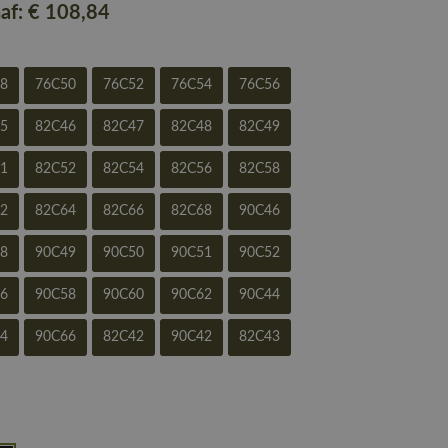
naf:
€ 108
,84
48
76C50
76C52
76C54
76C56
45
82C46
82C47
82C48
82C49
51
82C52
82C54
82C56
82C58
62
82C64
82C66
82C68
90C46
48
90C49
90C50
90C51
90C52
56
90C58
90C60
90C62
90C44
64
90C66
82C42
90C42
82C43