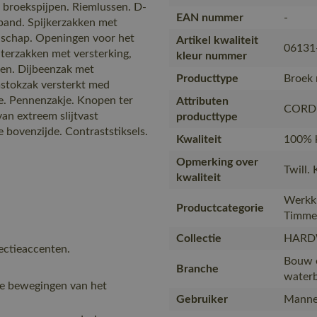
broekspijpen. Riemlussen. D-
EAN nummer
-
eband. Spijkerzakken met
edschap. Openingen voor het
Artikel kwaliteit
06131
terzakken met versterking,
kleur nummer
sen. Dijbeenzak met
Producttype
Broek 
mstokzak versterkt med
. Pennenzakje. Knopen ter
Attributen
CORDU
an extreem slijtvast
producttype
ovenzijde. Contraststiksels.
Kwaliteit
100% k
Opmerking over
Twill.
kwaliteit
Werkkl
Productcategorie
Timme
Collectie
HARD
ectieaccenten.
Bouw e
Branche
waterb
e bewegingen van het
Gebruiker
Manne