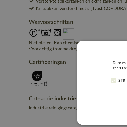
Versterkte spijkerzakken en extra zakken en l
Kniezakken versterkt met slijtvast CORDURA
Wasvoorschriften
Niet bleken, Kan chemisch gereinigd worden, Bon
Voorzichtig trommeldrogen, max. 110 C, max. 60
Certificeringen
Deze web
gebruike
STR
Categorie industrieel onderhoud
Industrile reinigingscategorie B2