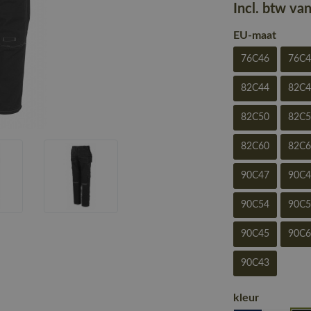
Incl. btw va
EU-maat
76C46
76C
82C44
82C
82C50
82C
82C60
82C
90C47
90C
90C54
90C
90C45
90C
90C43
kleur