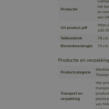
Gemaak
het be
Productie
en wer
een SA
https:
Url product pdf
630-09
Tailleomtrek
78 cm 
Binnenbeenlengte
76 cm 
Productie en verpakkin
Werkkle
Productcategorie
Timmer
Van pro
transpo
Transport en
product
verpakking
plastic
van MAS