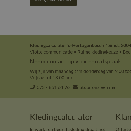
Kledingcalculator 's-Hertogenbosch * Sinds 2004
Vlotte communicatie • Ruime kledingkeuze • Bedr
Neem contact op voor een afspraak
Wij zijn van maandag t/m donderdag van 9.00 tot
Vrijdag tot 13.00 uur.
073 - 851 64 96
Stuur ons een mail
Kledingcalculator
Klan
In werk- en bedrijfskleding draait het
Offerte