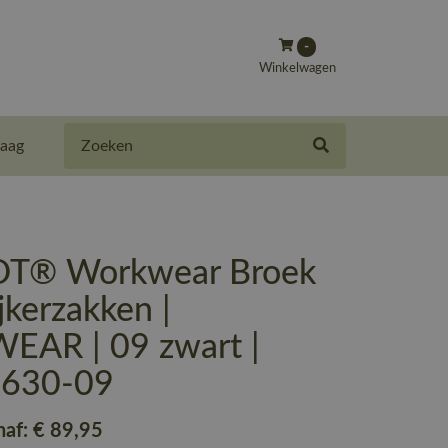
-
Winkelwagen
Zoeken
aag
T® Workwear Broek
jkerzakken |
AR | 09 zwart |
-630-09
naf:
€ 89
,95