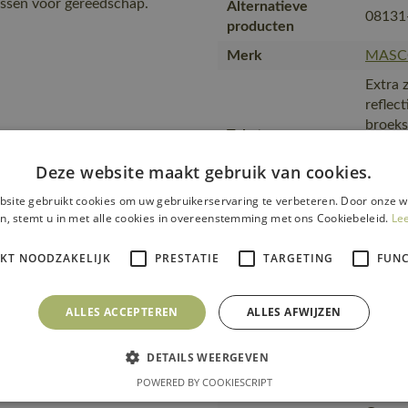
ussen voor gereedschap.
Alternatieve
08131
producten
Merk
MASC
Extra 
reflec
broeks
Tekst usp
te was, Lauw strijken,
Verste
 C
voor g
Deze website maakt gebruik van cookies.
CORD
site gebruikt cookies om uw gebruikerservaring te verbeteren. Door onze w
50081
n, stemt u in met alle cookies in overeenstemming met ons Cookiebeleid.
Le
Fitting accessories
17044
20118
IKT NOODZAKELIJK
PRESTATIE
TARGETING
FUNC
Van pr
transp
ALLES ACCEPTEREN
ALLES AFWIJZEN
Transport en
produc
verpakking
plasti
DETAILS WEERGEVEN
van MA
POWERED BY COOKIESCRIPT
met ma