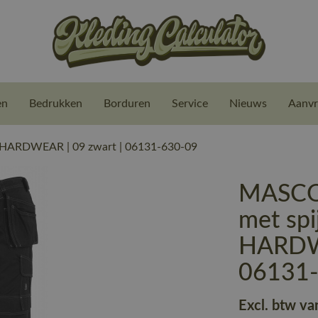
en
Bedrukken
Borduren
Service
Nieuws
Aanvr
 HARDWEAR | 09 zwart | 06131-630-09
MASCO
met spi
HARDWE
06131
Excl. btw va